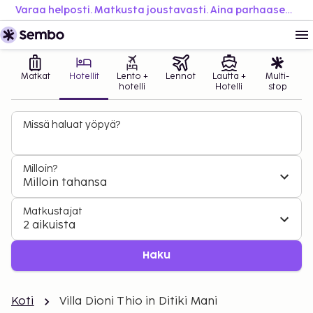
Varaa helposti. Matkusta joustavasti. Aina parhaaseen hintaan.
Matkat
Hotellit
Lento +
Lennot
Lautta +
Multi-
hotelli
Hotelli
stop
Missä haluat yöpyä?
Milloin?
Milloin tahansa
Matkustajat
2 aikuista
Haku
Koti
Villa Dioni Thio in Ditiki Mani