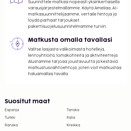
Suunnittele matkasi nopeasti yksinkertaisella
pakolliset siivousmaksut.
varausjärjestelmällämme. Käytä Ameliaa, AI-
matkasuunnittelijaamme, vertaile hintoja ja
löydä parhaat tarjoukset,
pakettisuojelusuunnitelmamme turvin.
Matkusta omalla tavallasi
Valitse laajasta valikoimasta hotelleja,
lentoyhtiöitä, lomakohteita ja aktiviteetteja.
Alustamme tarjoaa joustavuutta ja kestäviä
matkustusvaihtoehtoja, joten voit matkustaa
haluamallasi tavalla.
Suositut maat
Espanja
Tanska
Turkki
Italia
Ranska
Kreikka