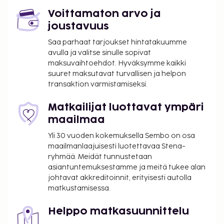
majoituspaikassa. Veron määrä riippuu
kaudesta, eikä sitä välttämättä peritä ympäri
Voittamaton arvo ja
vuoden. Muita poikkeuksia tai alennuksia
joustavuus
saatetaan soveltaa. Lisätietoja saat ottamalla
Saa parhaat tarjoukset hintatakuumme
yhteyttä majoituspaikkaan
avulla ja valitse sinulle sopivat
varausvahvistuksessa olevia tietoja käyttäen.
maksuvaihtoehdot. Hyväksymme kaikki
Kaupungin perimä vero: 1.11.–31.3. välisenä aikana
suuret maksutavat turvallisen ja helpon
transaktion varmistamiseksi.
0.50 EUR per majoitustila per yö
Kaupungin perimä vero: 1.4.–31.10. välisenä
Matkailijat luottavat ympäri
aikana 2.00 EUR per majoitustila per yö
maailmaa
Tässä on mainittu kaikki majoituspaikan meille
Yli 30 vuoden kokemuksella Sembo on osa
ilmoittamat maksut.
maailmanlaajuisesti luotettavaa Stena-
ryhmää. Meidät tunnustetaan
Kansallisten määräysten vuoksi käteismaksut
asiantuntemuksestamme ja meitä tukee alan
eivät voi ylittää 500 EUR:n suuruista summaa
johtavat akkreditoinnit, erityisesti autolla
tässä majoituspaikassa. Saat lisätietoja asiasta
matkustamisessa.
ottamalla yhteyttä majoituspaikkaan
varausvahvistuksessa olevien tietojen avulla.
Helppo matkasuunnittelu
Majoituspaikan veloittamaan hintaan sisältyvät