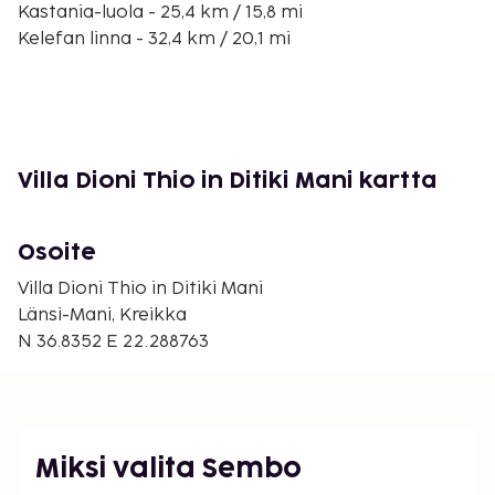
Kastania-luola - 25,4 km / 15,8 mi
Kelefan linna - 32,4 km / 20,1 mi
Mikri Mantinian ranta - 38,4 km / 23,9 mi
Almiros-ranta - 40,4 km / 25,1 mi
Filoxenian ranta - 43,5 km / 27,1 mi
Kalamatan ranta - 43,6 km / 27,1 mi
Dirosin neoliittinen museo - 43,7 km / 27,2 mi
Villa Dioni Thio in Ditiki Mani kartta
Kalamatan sotamuseo - 44,6 km / 27,7 mi
Kalamatan linna - 44,7 km / 27,8 mi
Osoite
Lähin suuri lentokenttä on Kalamata (KLX-
Kalamatan kansainvälinen lentokenttä) - 57,6 km /
Villa Dioni Thio in Ditiki Mani
35,8 mi
Länsi-Mani, Kreikka
N 36.8352 E 22.288763
Hyödynnä puutarha.
Majoituspaikka veloittaa seuraavat paikan päällä
suoritettavat maksut. Maksuihin saattaa sisältyä
sovellettavat verot:
Miksi valita Sembo
Kaupunki perii kaupunkiveron, joka maksetaan