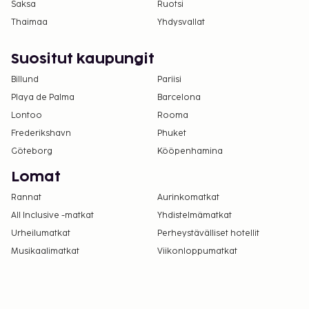
Saksa
Ruotsi
Thaimaa
Yhdysvallat
Suositut kaupungit
Billund
Pariisi
Playa de Palma
Barcelona
Lontoo
Rooma
Frederikshavn
Phuket
Göteborg
Kööpenhamina
Lomat
Rannat
Aurinkomatkat
All Inclusive -matkat
Yhdistelmämatkat
Urheilumatkat
Perheystävälliset hotellit
Musikaalimatkat
Viikonloppumatkat