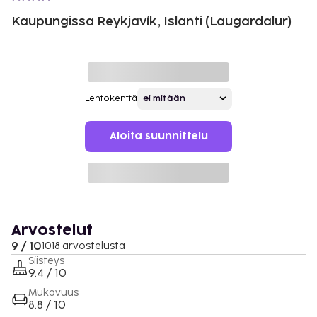
Kaupungissa Reykjavík, Islanti (Laugardalur)
Lentokenttä
Aloita suunnittelu
Arvostelut
9 / 10
1018 arvostelusta
Siisteys
9.4 / 10
Mukavuus
8.8 / 10