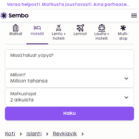
Varaa helposti. Matkusta joustavasti. Aina parhaaseen hintaan.
Matkat
Hotellit
Lento +
Lennot
Lautta +
Multi-
hotelli
Hotelli
stop
Missä haluat yöpyä?
Milloin?
Milloin tahansa
Matkustajat
2 aikuista
Haku
Koti
Islanti
Reykjavik