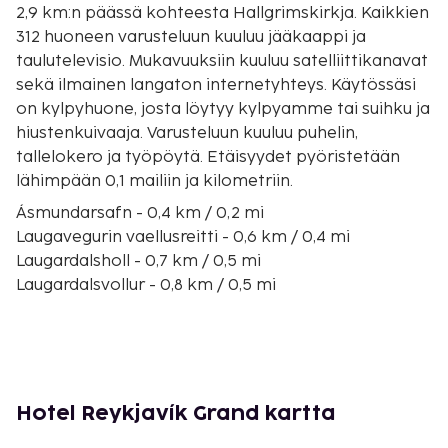
2,9 km:n päässä kohteesta Hallgrimskirkja. Kaikkien
312 huoneen varusteluun kuuluu jääkaappi ja
taulutelevisio. Mukavuuksiin kuuluu satelliittikanavat
sekä ilmainen langaton internetyhteys. Käytössäsi
on kylpyhuone, josta löytyy kylpyamme tai suihku ja
hiustenkuivaaja. Varusteluun kuuluu puhelin,
tallelokero ja työpöytä. Etäisyydet pyöristetään
lähimpään 0,1 mailiin ja kilometriin.
Ásmundarsafn - 0,4 km / 0,2 mi
Laugavegurin vaellusreitti - 0,6 km / 0,4 mi
Laugardalsholl - 0,7 km / 0,5 mi
Laugardalsvollur - 0,8 km / 0,5 mi
Laugardalslaugin geoterminen allas - 0,8 km / 0,5 mi
Grasagarðurin kasvitieteellinen puutarha - 1,1 km /
0,7 mi
Hofdi House - 1,3 km / 0,8 mi
Sigurjón Ólafsson -museo - 1,4 km / 0,9 mi
Hotel Reykjavík Grand kartta
Kringlan Shopping Mall (ostoskeskus) - 1,6 km / 1 mi