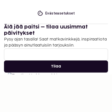
Evästeasetukset
Älä jää paitsi – tilaa uusimmat
päivitykset
Pysy ajan tasalla! Saat matkavinkkejä, inspiraatiota
ja pääsyn ainutlaatuisiin tarjouksiin.
Tilaa
©
2026
Stena Line Travel Group AB