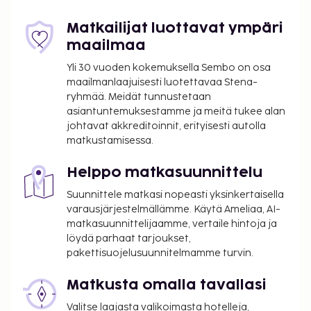
internetyhteys ja concierge-palvelut. Tämän hotellin
palveluihin kuuluu lahjatavaraliikkeitä/lehtikioskeja,
Matkailijat luottavat ympäri
hääpalvelut ja takka aulassa. Majoituspaikan
maailmaa
ravintolassa, Grand Restaurant, on baari/aulabaari.
Yli 30 vuoden kokemuksella Sembo on osa
Halutessasi käytössäsi on myös huonepalvelu
maailmanlaajuisesti luotettavaa Stena-
(rajoitettuina aikoina). Maksullinen buffetaamiainen
ryhmää. Meidät tunnustetaan
tarjotaan päivittäin klo 6.30–10.00.
asiantuntemuksestamme ja meitä tukee alan
johtavat akkreditoinnit, erityisesti autolla
Majoituspaikka veloittaa seuraavat paikan päällä
matkustamisessa.
suoritettavat maksut. Maksuihin saattaa sisältyä
sovellettavat verot:
Helppo matkasuunnittelu
Kaupungin perimä vero: 800 ISK per majoitustila
Suunnittele matkasi nopeasti yksinkertaisella
per yö
varausjärjestelmällämme. Käytä Ameliaa, AI-
matkasuunnittelijaamme, vertaile hintoja ja
Tässä on mainittu kaikki majoituspaikan meille
löydä parhaat tarjoukset,
ilmoittamat maksut.
pakettisuojelusuunnitelmamme turvin.
Maksu buffetaamiaisesta: noin 4700 ISK
Matkusta omalla tavallasi
aikuisille ja 2350 ISK lapsille
Omatoiminen pysäköinti: 4400 ISK per päivä
Valitse laajasta valikoimasta hotelleja,