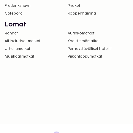
Frederikshavn
Autoa ei tarvita tähän majoituspaikkaan
Phuket
pääsemiseksi.
Göteborg
Kööpenhamina
Lomat
Rannat
Aurinkomatkat
All Inclusive -matkat
Yhdistelmämatkat
Urheilumatkat
Perheystävälliset hotellit
Musikaalimatkat
Viikonloppumatkat