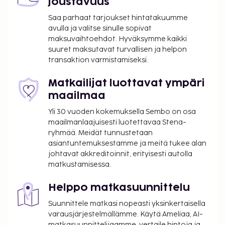
joustavuus
km / 3,3 mi
Orlyn lentokenttä (ORY) - 47,1 km / 29,3 mi
Saa parhaat tarjoukset hintatakuumme
avulla ja valitse sinulle sopivat
Majoituspaikan ensisijainen lentokenttä on Roissy -
maksuvaihtoehdot. Hyväksymme kaikki
Charles de Gaullen lentokenttä (CDG).
suuret maksutavat turvallisen ja helpon
transaktion varmistamiseksi.
Käytössäsi on ympäri vuorokauden auki oleva
business center, ilmaiset sanomalehdet aulassa ja
Matkailijat luottavat ympäri
ympäri vuorokauden auki oleva vastaanotto.
maailmaa
Asiakkailla on käytössään maksulliset
lentokenttäkuljetukset aikataulun mukaan ja
Yli 30 vuoden kokemuksella Sembo on osa
maksulliset kuljetukset rautatieasemalta
maailmanlaajuisesti luotettavaa Stena-
majoituspaikkaan. Hotellin tarjoamiin
ryhmää. Meidät tunnustetaan
asiantuntemuksestamme ja meitä tukee alan
harrastuksiin/mukavuuksiin kuuluu sauna ja
johtavat akkreditoinnit, erityisesti autolla
kuntokeskus. Tämän hotellin palveluihin kuuluu
matkustamisessa.
muun muassa ilmainen langaton internetyhteys,
televisio yleisissä tiloissa ja juhlasali. Majoituspaikan
Helppo matkasuunnittelu
ravintolan, Restaurant Campanile, erikoisuuksiin
Suunnittele matkasi nopeasti yksinkertaisella
kuuluu ranskalainen keittiö. Käytössäsi on myös
varausjärjestelmällämme. Käytä Ameliaa, AI-
baari/aulabaari ja huonepalvelu (rajoitettuina
matkasuunnittelijaamme, vertaile hintoja ja