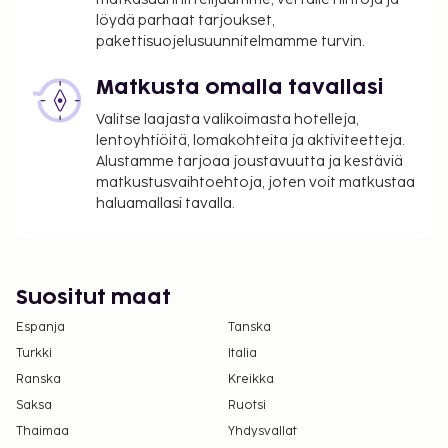
aikoina). Maksullinen buffetaamiainen tarjotaan
löydä parhaat tarjoukset,
päivittäin klo 5.00–10.00. Tämän majoituspaikan
pakettisuojelusuunnitelmamme turvin.
virallisen tähtiluokituksen on myöntänyt Ranskan
turismin kehitysjärjestö ATOUT.
Matkusta omalla tavallasi
Majoituspaikka veloittaa seuraavat paikan päällä
Valitse laajasta valikoimasta hotelleja,
suoritettavat maksut. Maksuihin saattaa sisältyä
lentoyhtiöitä, lomakohteita ja aktiviteetteja.
sovellettavat verot:
Alustamme tarjoaa joustavuutta ja kestäviä
matkustusvaihtoehtoja, joten voit matkustaa
Kaupungin perimä vero: 5.20 EUR per henkilö
haluamallasi tavalla.
per yö. Tätä veroa ei peritä alle 18 vuotta
vanhoilta lapsilta.
Tässä on mainittu kaikki majoituspaikan meille
Suositut maat
ilmoittamat maksut.
Espanja
Tanska
Maksu buffetaamiaisesta: noin 15.90 EUR
Turkki
Italia
aikuisille ja 7.95 EUR lapsille
Ranska
Kreikka
Lentokenttäkuljetusmaksu: 7 EUR per henkilö
Saksa
Ruotsi
yhteen suuntaan
Thaimaa
Lentokenttäkuljetusmaksu per lapsi: 7 EUR
Yhdysvallat