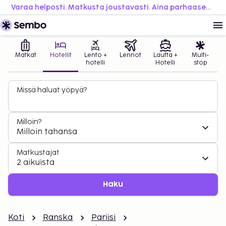
Varaa helposti. Matkusta joustavasti. Aina parhaaseen hintaan.
Matkat
Hotellit
Lento +
Lennot
Lautta +
Multi-
hotelli
Hotelli
stop
Missä haluat yöpyä?
Milloin?
Milloin tahansa
Matkustajat
2 aikuista
Haku
Koti
Ranska
Pariisi