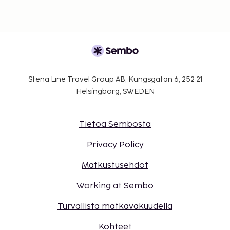
varausvahvistuksessa olevien tietojen avulla.
Vain sisäänkirjautuneet asiakkaat saavat
oleskella huoneissa.
Majoituspaikassa on tarjolla
yhdistettäviä/vierekkäisiä huoneita, joiden
saatavuus on rajoitettua. Niitä voi pyytää
Stena Line Travel Group AB, Kungsgatan 6, 252 21
ottamalla yhteyttä majoituspaikkaan.
Helsingborg, SWEDEN
Yhteystiedot löytyvät varausvahvistuksesta.
Autoa ei tarvita tähän majoituspaikkaan
pääsemiseksi.
Tietoa Sembosta
Kontaktiton uloskirjautuminen on saatavilla.
Privacy Policy
Matkustusehdot
Working at Sembo
Turvallista matkavakuudella
Kohteet