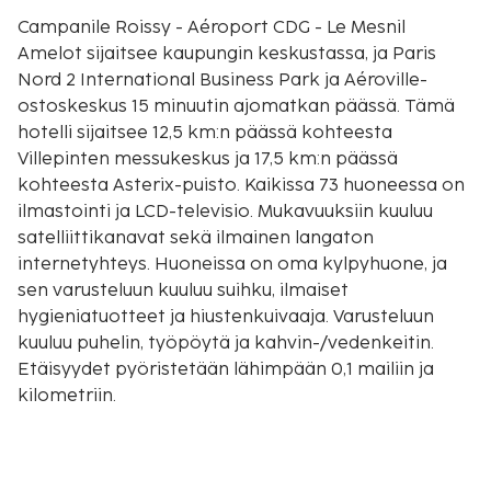
Campanile Roissy - Aéroport CDG - Le Mesnil
Amelot sijaitsee kaupungin keskustassa, ja Paris
Nord 2 International Business Park ja Aéroville-
ostoskeskus 15 minuutin ajomatkan päässä. Tämä
hotelli sijaitsee 12,5 km:n päässä kohteesta
Villepinten messukeskus ja 17,5 km:n päässä
kohteesta Asterix-puisto. Kaikissa 73 huoneessa on
ilmastointi ja LCD-televisio. Mukavuuksiin kuuluu
satelliittikanavat sekä ilmainen langaton
internetyhteys. Huoneissa on oma kylpyhuone, ja
sen varusteluun kuuluu suihku, ilmaiset
hygieniatuotteet ja hiustenkuivaaja. Varusteluun
kuuluu puhelin, työpöytä ja kahvin-/vedenkeitin.
Etäisyydet pyöristetään lähimpään 0,1 mailiin ja
kilometriin.
Centre de Loisirs Plaine Oxygène - 1,7 km / 1 mi
Escape Factory - 6,8 km / 4,2 mi
Millénium Hôtel Paris Charles de Gaulle - 8,4 km / 5,2