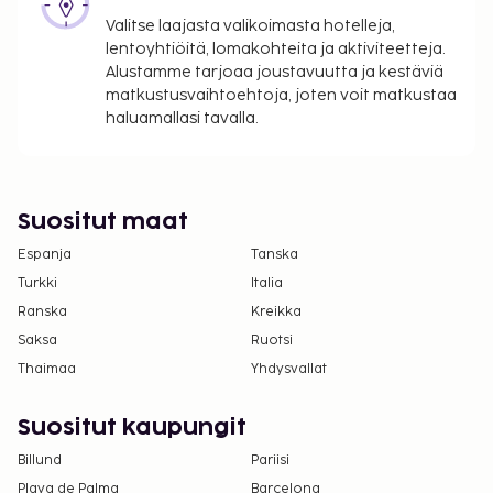
Valitse laajasta valikoimasta hotelleja,
Tässä on mainittu kaikki majoituspaikan meille
lentoyhtiöitä, lomakohteita ja aktiviteetteja.
ilmoittamat maksut.
Alustamme tarjoaa joustavuutta ja kestäviä
Maksu mannermaisesta aamiaisesta: noin 17
matkustusvaihtoehtoja, joten voit matkustaa
EUR aikuisille ja 17 EUR lapsille
haluamallasi tavalla.
Omatoiminen pysäköinti: 15 EUR per yö
Lemmikit: 15 EUR per majoitustila per yö
Avustajaeläimistä ei veloiteta lisämaksuja
Suositut maat
Yllä oleva luettelo ei ehkä kata kaikkea. Maksut ja
Espanja
Tanska
takuumaksut eivät välttämättä sisällä veroja, ja ne
Turkki
Italia
saattavat muuttua.
Ranska
Kreikka
Kansallisten määräysten vuoksi käteismaksut
Saksa
Ruotsi
eivät voi ylittää 1000 EUR:n suuruista summaa
Thaimaa
Yhdysvallat
tässä majoituspaikassa. Saat lisätietoja asiasta
ottamalla yhteyttä majoituspaikkaan
Suositut kaupungit
varausvahvistuksessa olevien tietojen avulla.
Hotelli varaa oikeuden kieltäytyä
Billund
Pariisi
tietyntyyppisistä ryhmä- tai juhlavarauksista,
Playa de Palma
Barcelona