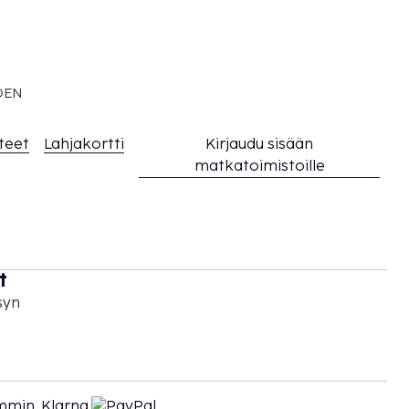
EDEN
teet
Lahjakortti
Kirjaudu sisään
matkatoimistoille
t
syn