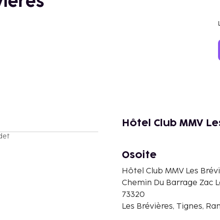
vières
Hôtel Club MMV Le
det
Osoite
Hôtel Club MMV Les Brév
Chemin Du Barrage Zac L
73320
Les Brévières, Tignes, Ra