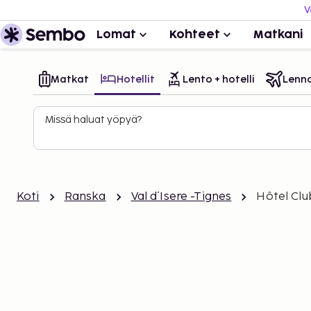
V
Lomat
Kohteet
Matkani
Matkat
Hotellit
Lento + hotelli
Lenn
Missä haluat yöpyä?
Koti
Ranska
Val d´Isere -Tignes
Hôtel Clu