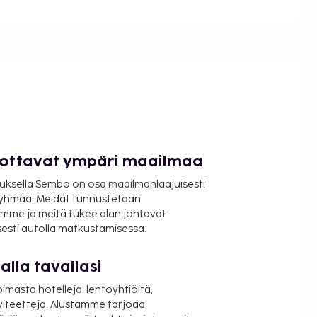
luottavat ympäri maailmaa
uksella Sembo on osa maailmanlaajuisesti
ryhmää. Meidät tunnustetaan
mme ja meitä tukee alan johtavat
isesti autolla matkustamisessa.
lla tavallasi
oimasta hotelleja, lentoyhtiöitä,
viteetteja. Alustamme tarjoaa