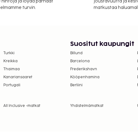
 hintoja ja löydä parhaat
joustavuutta ja kest
itelmamme turvin.
matkustaa haluamalla
allelokero
ylässä, jonka palveluihin
hoidot. Vietä reipas
 lumilautailuun, hotellista
polkupyörät. Tämän
Suositut kaupungit
netyhteys, lastenvahti
Turkki
Billund
eville nähtävyyksille
Kreikka
Barcelona
usta). Tämä hotelli
Thaimaa
Frederikshavn
päiväsi nauttimalla
n tarjoillaan päivittäin
Kanariansaaret
Kööpenhamina
tiluokituksen on
Portugali
Berliini
T. Majoituspaikka on
All Inclusive -matkat
Yhdistelmämatkat
suoritettavat maksut.
öpyminen
r yö. Tätä veroa ei