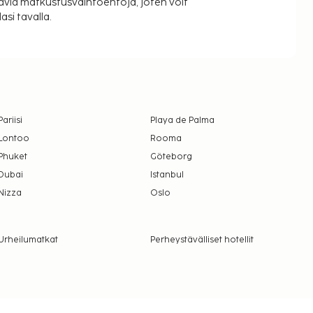
äviä matkustusvaihtoehtoja, joten voit
si tavalla.
Pariisi
Playa de Palma
Lontoo
Rooma
Phuket
Göteborg
Dubai
Istanbul
Nizza
Oslo
Urheilumatkat
Perheystävälliset hotellit