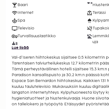
Baari
Hiustenk
Internet
Terassi
Spa
Kylpyam
Televisio
Tupakoint
Turvallisuuslaatikko
Lemmikki
uja
Lue lisää
Val-d'Iseren hiihtokeskus sijaitsee 0,5 kilometrin 
Tarentaisen talviurheilukeskus 12,7 kilometrin pää
Tämä perheystävällinen hotelli sijaitsee 15,3 km:
Paradison kansallispuisto ja 30,2 km:n päässä koh
Espace San Bernardon hiihtokeskus. Kaikkien 131 
kuuluu taulutelevisio. Mukavuuksiin kuuluu digitaa
langaton internetyhteys. Kylpyhuoneesta löytyy 
hygieniatuotteet ja hiustenkuivaaja. Huone siivota
on tallelokero ja työpöytä. Etäisyydet pyöristetään