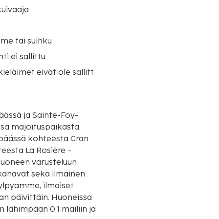
uivaaja
me tai suihku
i ei sallittu
eläimet eivät ole sallitt
päässä ja Sainte-Foy-
ssä majoituspaikasta.
n päässä kohteesta Gran
teesta La Rosière –
huoneen varusteluun
likanavat sekä ilmainen
kylpyamme, ilmaiset
an päivittäin. Huoneissa
 lähimpään 0,1 mailiin ja