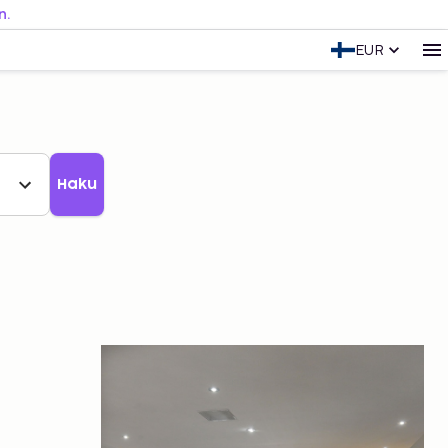
n.
EUR
Haku