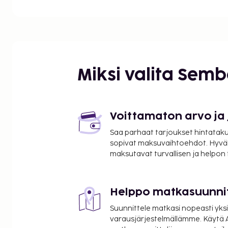
kilometriin.
Val-d'Iseren hiihtokeskus - 0,4 km / 0,2 mi
Chaudannesin hiihtohissi - 7,9 km / 4,9 mi
Lavachetin hiihtohissi - 8,2 km / 5,1 mi
Palafourin hiihtohissi - 8,4 km / 5,2 mi
Tignes-järvi - 8,4 km / 5,2 mi
Miksi valita Sem
Rossetin hiihtohissi - 8,4 km / 5,2 mi
Tignesin hiihtohissi - 8,5 km / 5,3 mi
Funivalin köysirata - 8,6 km / 5,4 mi
Aiguille Percée - 8,9 km / 5,5 mi
Voittamaton arvo ja
Tignesin talviurheilukeskus - 10 km / 6,2 mi
Saa parhaat tarjoukset hintatakuu
La Daillen hiihtohissi - 10,1 km / 6,3 mi
sopivat maksuvaihtoehdot. Hyvä
Golf du Lac de Tignes - 10,3 km / 6,4 mi
maksutavat turvallisen ja helpon
Les Lanches - 10,3 km / 6,4 mi
Solaise Expressin hiihtohissi - 10,4 km / 6,5 mi
Tichotin hiihtohissi - 10,5 km / 6,5 mi
Helppo matkasuunni
Lähimmät lentokentät ovat:
Suunnittele matkasi nopeasti yksi
Grenoble (GNB-Grenoble - Isere) - 208,2 km / 129,4
varausjärjestelmällämme. Käytä A