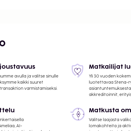
bo
 joustavuus
Matkailijat 
mme avulla ja valitse sinulle
Yli 30 vuoden kokem
ksymme kaikki suuret
luotettavaa Stena-
 transaktion varmistamiseksi.
asiantuntemuksesta
akkreditoinnit, erity
ttelu
Matkusta oma
nkertaisella
Valitse laajasta valik
 mi
meliaa, AI-
lomakohteita ja akti