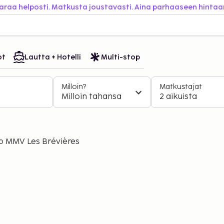
araa helposti. Matkusta joustavasti. Aina parhaaseen hintaa
ot
Lautta + Hotelli
Multi-stop
Milloin?
Matkustajat
Milloin tahansa
2 aikuista
b MMV Les Brévières