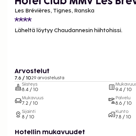
Hôtel Club MMV Les Bré
Les Brévières, Tignes, Ranska
Läheltä löytyy Chaudannesin hiihtohissi.
Arvostelut
7.6 / 10
29 arvostelusta
Siisteys
Mukavuu
8.4 / 10
9.4 / 10
Mukavuus
Palvelu
7.2 / 10
8.6 / 10
Sijainti
Kunto
8 / 10
7.8 / 10
Hotellin mukavuudet