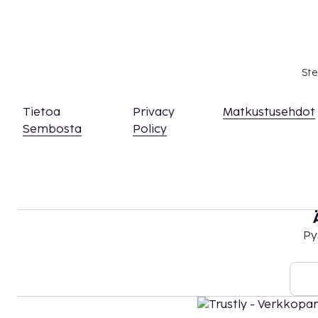
peritä alle 18 vuotta vanhoilta lapsilta.
Tässä on mainittu kaikki majoituspaikan meille i
Aikainen sisäänkirjautuminen (riippuu saatavu
Ste
Myöhäinen uloskirjautuminen (riippuu saatavu
Yllä oleva luettelo ei ehkä kata kaikkea. Maksut j
Tietoa
Privacy
Matkustusehdot
välttämättä sisällä veroja, ja ne saattavat muuttua
Sembosta
Policy
Kansallisten määräysten vuoksi käteismaksut e
EUR:n suuruista summaa tässä majoituspaikassa
asiasta ottamalla yhteyttä majoituspaikkaan
olevien tietojen avulla.
Kylpylähoidot tulee varata etukäteen. Varauk
majoituspaikkaan yhteyttä ennen saapumista
Py
varausvahvistuksessa olevaan numeroon.
Kontaktiton sisäänkirjautuminen ja kontaktit
saatavilla.