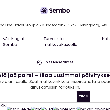
lmoittamat maksut.
udesta): 55 EUR
na Line Travel Group AB, Kungsgatan 6, 252 21 Helsingborg, SW
udesta): 50 EUR
a takuumaksut eivät
Working at
Turvallista
Koh
.
Sembo
matkavakuudella
ivät voi ylittää 1000
. Saat lisätietoja
 varausvahvistuksessa
Evästeasetukset
sen voi tehdä ottamalla
Älä jää paitsi – tilaa uusimmat päivitykse
 soittamalla
sy ajan tasalla! Saat matkavinkkejä, inspiraatiota ja pää
ainutlaatuisiin tarjouksiin.
on uloskirjautuminen ovat
Tilaa