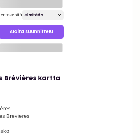
Lentokenttä
Aloita suunnittelu
s Brévières kartta
ières
es Brevieres
nska