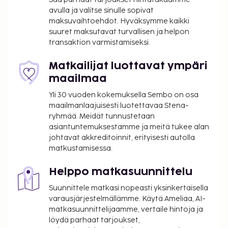
avulla ja valitse sinulle sopivat
kokoustilat: konferenssikeskus ja kokoushuoneita.
maksuvaihtoehdot. Hyväksymme kaikki
Palveluihin kuuluu maksullinen omatoiminen
suuret maksutavat turvallisen ja helpon
pysäköinti. Seuraavat palvelut ovat saatavilla:
transaktion varmistamiseksi.
ilmainen langaton internetyhteys, concierge-
palvelut ja lahjatavaraliikkeitä/lehtikioskeja. Tämän
Matkailijat luottavat ympäri
art deco -tyylisen huoneistohotellin palveluihin
maailmaa
kuuluu myös televisio yleisissä tiloissa ja juhlasali.
Yli 30 vuoden kokemuksella Sembo on osa
Huoneistohotellin ravintola, 2cero7, on hyvä paikka
maailmanlaajuisesti luotettavaa Stena-
lounaan, illallisen tai brunssin nauttimiseen.
ryhmää. Meidät tunnustetaan
Palveluihin kuuluu myös kahvila ja huonepalvelu
asiantuntemuksestamme ja meitä tukee alan
(rajoitettuina aikoina). Maksullinen buffetaamiainen
johtavat akkreditoinnit, erityisesti autolla
tarjotaan päivittäin klo 7.00–10.30.
matkustamisessa.
Majoituspaikka veloittaa seuraavat paikan päällä
Helppo matkasuunnittelu
suoritettavat maksut. Maksuihin saattaa sisältyä
sovellettavat verot:
Suunnittele matkasi nopeasti yksinkertaisella
varausjärjestelmällämme. Käytä Ameliaa, AI-
Kaupunki perii kaupunkiveron, joka maksetaan
matkasuunnittelijaamme, vertaile hintoja ja
majoituspaikassa. Poikkeuksia tai alennuksia
löydä parhaat tarjoukset,
saatetaan soveltaa. Lisätietoja saat ottamalla