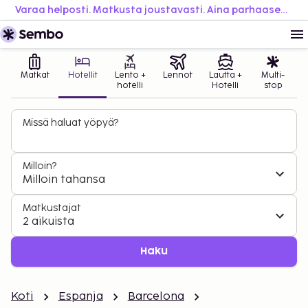
Varaa helposti. Matkusta joustavasti. Aina parhaaseen hintaan.
Matkat
Hotellit
Lento +
Lennot
Lautta +
Multi-
hotelli
Hotelli
stop
Missä haluat yöpyä?
Milloin?
Milloin tahansa
Matkustajat
2 aikuista
Haku
Koti
Espanja
Barcelona