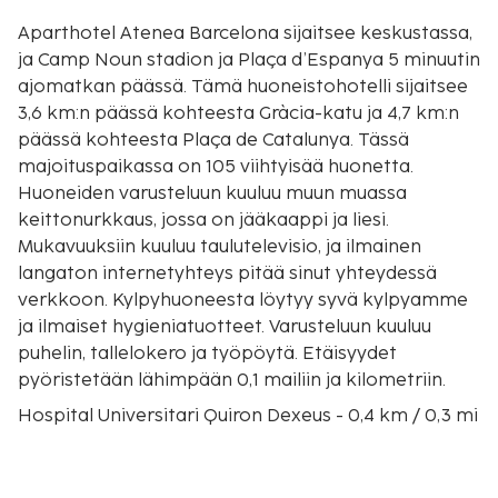
Aparthotel Atenea Barcelona sijaitsee keskustassa,
ja Camp Noun stadion ja Plaça d’Espanya 5 minuutin
ajomatkan päässä. Tämä huoneistohotelli sijaitsee
3,6 km:n päässä kohteesta Gràcia-katu ja 4,7 km:n
päässä kohteesta Plaça de Catalunya. Tässä
majoituspaikassa on 105 viihtyisää huonetta.
Huoneiden varusteluun kuuluu muun muassa
keittonurkkaus, jossa on jääkaappi ja liesi.
Mukavuuksiin kuuluu taulutelevisio, ja ilmainen
langaton internetyhteys pitää sinut yhteydessä
verkkoon. Kylpyhuoneesta löytyy syvä kylpyamme
ja ilmaiset hygieniatuotteet. Varusteluun kuuluu
puhelin, tallelokero ja työpöytä. Etäisyydet
pyöristetään lähimpään 0,1 mailiin ja kilometriin.
Hospital Universitari Quiron Dexeus - 0,4 km / 0,3 mi
Avinguda Diagonal - 0,5 km / 0,3 mi
L’Illa Diagonal -kauppakeskus - 0,6 km / 0,4 mi
Camp Noun stadion - 1 km / 0,6 mi