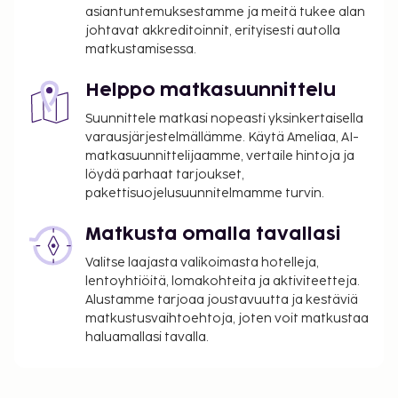
Majoituspaikka veloittaa seuraavat paikan päällä
asiantuntemuksestamme ja meitä tukee alan
suoritettavat maksut. Maksuihin saattaa sisältyä
johtavat akkreditoinnit, erityisesti autolla
matkustamisessa.
sovellettavat verot:
Kaupungin perimä vero: 5.53 EUR per henkilö
Helppo matkasuunnittelu
per yö. Tätä veroa ei peritä alle 18 vuotta
Suunnittele matkasi nopeasti yksinkertaisella
vanhoilta lapsilta.
varausjärjestelmällämme. Käytä Ameliaa, AI-
matkasuunnittelijaamme, vertaile hintoja ja
Tässä on mainittu kaikki majoituspaikan meille
löydä parhaat tarjoukset,
ilmoittamat maksut.
pakettisuojelusuunnitelmamme turvin.
Maksu mannermaisesta aamiaisesta: noin 16
EUR aikuisille ja 16 EUR lapsille
Matkusta omalla tavallasi
Lentokenttäkuljetusmaksu: 70 EUR per
Valitse laajasta valikoimasta hotelleja,
ajoneuvo (yhteen suuntaan, korkeintaan 3
lentoyhtiöitä, lomakohteita ja aktiviteetteja.
henkilöä)
Alustamme tarjoaa joustavuutta ja kestäviä
Lisävuode: 40.0 EUR per yö
matkustusvaihtoehtoja, joten voit matkustaa
haluamallasi tavalla.
Yllä oleva luettelo ei ehkä kata kaikkea. Maksut ja
takuumaksut eivät välttämättä sisällä veroja, ja ne
saattavat muuttua.