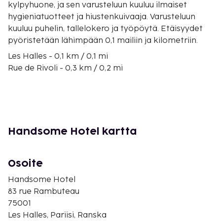
kylpyhuone, ja sen varusteluun kuuluu ilmaiset
hygieniatuotteet ja hiustenkuivaaja. Varusteluun
kuuluu puhelin, tallelokero ja työpöytä. Etäisyydet
pyöristetään lähimpään 0,1 mailiin ja kilometriin.
Les Halles - 0,1 km / 0,1 mi
Rue de Rivoli - 0,3 km / 0,2 mi
Seine - 0,7 km / 0,4 mi
Île de la Cité - 0,8 km / 0,5 mi
Hôtel de Ville -kaupungintalo - 0,8 km / 0,5 mi
Palais-Royal - 0,9 km / 0,5 mi
Grands Boulevards - 0,9 km / 0,6 mi
Handsome Hotel kartta
Pont Neuf - 1 km / 0,6 mi
Sainte-Chapelle - 1 km / 0,6 mi
Picasso-museo - 1,2 km / 0,7 mi
Osoite
Notre-Damen katedraali - 1,2 km / 0,7 mi
Handsome Hotel
Louvre - 1,3 km / 0,8 mi
83 rue Rambuteau
Grévinin museo - 1,3 km / 0,8 mi
75001
Place des Vosges (aukio) - 1,4 km / 0,9 mi
Les Halles, Pariisi, Ranska