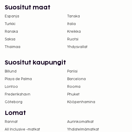
Suositut maat
Kansallisten määräysten vuoksi käteismaksut
eivät voi ylittää 1000 EUR:n suuruista summaa
Espanja
Tanska
tässä majoituspaikassa. Saat lisätietoja asiasta
Turkki
Italia
ottamalla yhteyttä majoituspaikkaan
Ranska
Kreikka
varausvahvistuksessa olevien tietojen avulla.
Saksa
Ruotsi
Tämä majoituspaikka toivottaa tervetulleiksi
Thaimaa
Yhdysvallat
kaikki asiakkaat seksuaaliseen
suuntautumiseen tai sukupuoli-identiteettiin
Suositut kaupungit
katsomatta (LGBTQ+ -ystävällinen).
Billund
Pariisi
Playa de Palma
Barcelona
Lontoo
Rooma
Frederikshavn
Phuket
Göteborg
Kööpenhamina
Lomat
Rannat
Aurinkomatkat
All Inclusive -matkat
Yhdistelmämatkat