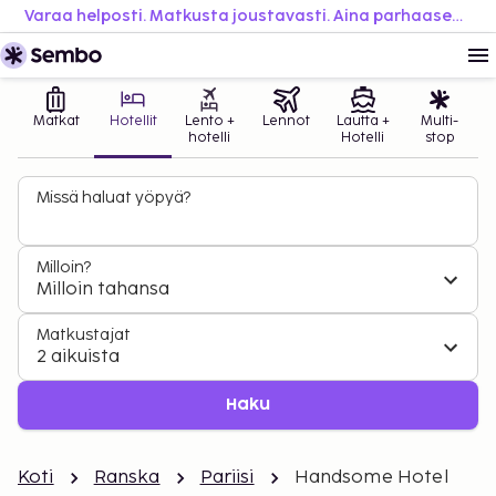
Varaa helposti. Matkusta joustavasti. Aina parhaaseen hintaan.
Matkat
Hotellit
Lento +
Lennot
Lautta +
Multi-
hotelli
Hotelli
stop
Missä haluat yöpyä?
Milloin?
Milloin tahansa
Matkustajat
2 aikuista
Haku
Koti
Ranska
Pariisi
Handsome Hotel