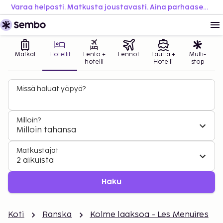
Varaa helposti. Matkusta joustavasti. Aina parhaaseen hintaan.
Matkat
Hotellit
Lento +
Lennot
Lautta +
Multi-
hotelli
Hotelli
stop
Missä haluat yöpyä?
Milloin?
Milloin tahansa
Matkustajat
2 aikuista
Haku
Koti
Ranska
Kolme laaksoa - Les Menuires