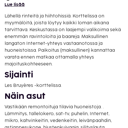
Lue lisää
Lähellä rinteitä ja hiihtohissiä. Korttelissa on
myymälöitä, joista löytyy kaikki loman aikana
tarvittava. Keskustassa on laajempi valikoima sekä
enemmän ravintoloita ja baareja. Maksullinen
langaton Internet-yhteys vastaanotossa ja
huoneistoissa. Paikoitus (maksullinen) kannattaa
varata ennen matkaa ottamalla yhteys
majoituskohteeseen.
Sijainti
Les Bruyères -korttelissa.
Näin asut
Vastikään remontoituja tilavia huoneistoja. .
Lämmitys, tallelokero, sat-tv, puhelin, Internet,
mikro, kahvinkeitin, vedenkeitin, leivänpaahdin,
astianpesukone, hiustenkuivaaja, silityslauta,