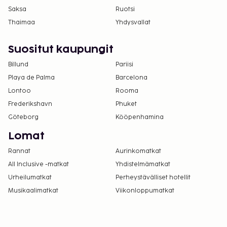
Saksa
Ruotsi
Thaimaa
Yhdysvallat
Suositut kaupungit
Billund
Pariisi
Playa de Palma
Barcelona
Lontoo
Rooma
Frederikshavn
Phuket
Göteborg
Kööpenhamina
Lomat
Rannat
Aurinkomatkat
All Inclusive -matkat
Yhdistelmämatkat
Urheilumatkat
Perheystävälliset hotellit
Musikaalimatkat
Viikonloppumatkat