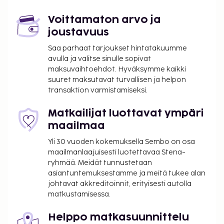
Saapuminen
Voittamaton arvo ja
joustavuus
Lauantai ja viikko. Check in -aika: 17:00,
Saa parhaat tarjoukset hintatakuumme
huoneenluovutusaika: 10:00.
avulla ja valitse sinulle sopivat
maksuvaihtoehdot. Hyväksymme kaikki
suuret maksutavat turvallisen ja helpon
transaktion varmistamiseksi.
Matkailijat luottavat ympäri
maailmaa
Yli 30 vuoden kokemuksella Sembo on osa
maailmanlaajuisesti luotettavaa Stena-
ryhmää. Meidät tunnustetaan
asiantuntemuksestamme ja meitä tukee alan
johtavat akkreditoinnit, erityisesti autolla
matkustamisessa.
Helppo matkasuunnittelu