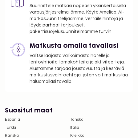
Suunnittele matkasi nopeasti yksinkertaisella
varausjärjestelmällämme. Käytä Ameliaa, AI-
matkasuunnittelijaamme, vertaile hintoja ja
löydä parhaat tarjoukset,
pakettisuojelusuunnitelmamme turvin.
Matkusta omalla tavallasi
Valitse laajasta valikoimasta hotelleja,
lentoyhtiöitä, lomakohteita ja aktiviteetteja.
Alustamme tarjoaa joustavuutta ja kestäviä
matkustusvaihtoehtoja, joten voit matkustaa
haluamallasi tavalla.
Suositut maat
Espanja
Tanska
Turkki
Italia
Ranska
Kreikka