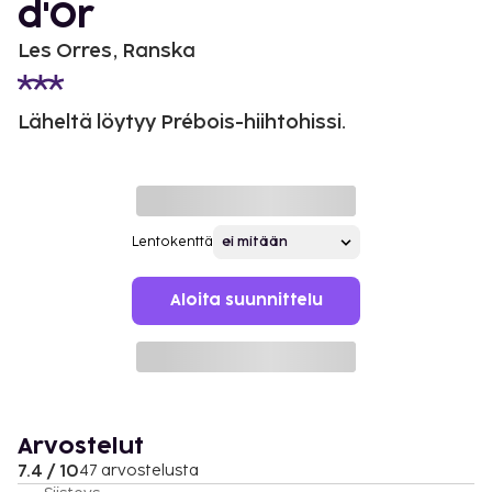
d'Or
Les Orres, Ranska
Läheltä löytyy Prébois-hiihtohissi.
Lentokenttä
Aloita suunnittelu
Arvostelut
7.4 / 10
47 arvostelusta