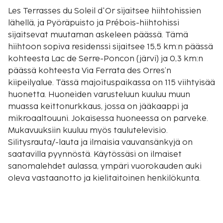
Les Terrasses du Soleil d'Or sijaitsee hiihtohissien
lähellä, ja Pyöräpuisto ja Prébois-hiihtohissi
sijaitsevat muutaman askeleen päässä. Tämä
hiihtoon sopiva residenssi sijaitsee 15,5 km:n päässä
kohteesta Lac de Serre-Poncon (järvi) ja 0,3 km:n
päässä kohteesta Via Ferrata des Orres’n
kiipeilyalue. Tässä majoituspaikassa on 115 viihtyisää
huonetta. Huoneiden varusteluun kuuluu muun
muassa keittonurkkaus, jossa on jääkaappi ja
mikroaaltouuni. Jokaisessa huoneessa on parveke.
Mukavuuksiin kuuluu myös taulutelevisio.
Silitysrauta/-lauta ja ilmaisia vauvansänkyjä on
saatavilla pyynnöstä. Käytössäsi on ilmaiset
sanomalehdet aulassa, ympäri vuorokauden auki
oleva vastaanotto ja kielitaitoinen henkilökunta.
Palveluihin kuuluu maksullinen omatoiminen
pysäköinti. Tämän rinteitten vieressä sijaitsevan
residenssin palveluihin kuuluu myös sisäuima-allas ja