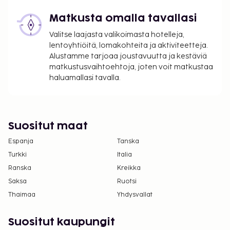
Matkusta omalla tavallasi
Valitse laajasta valikoimasta hotelleja,
lentoyhtiöitä, lomakohteita ja aktiviteetteja.
Alustamme tarjoaa joustavuutta ja kestäviä
matkustusvaihtoehtoja, joten voit matkustaa
haluamallasi tavalla.
Suositut maat
Espanja
Tanska
Turkki
Italia
Ranska
Kreikka
Saksa
Ruotsi
Thaimaa
Yhdysvallat
Suositut kaupungit