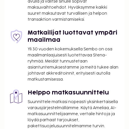
avulla ja valitse sinulle sopivat
Avustajaeläimistä ei veloiteta lisämaksuja
maksuvaihtoehdot. Hyväksymme kaikki
Siivous on saatavilla lisämaksusta, joka
suuret maksutavat turvallisen ja helpon
vaihtelee yöpymisen keston ja yksikön koon
transaktion varmistamiseksi.
mukaan.
Matkailijat luottavat ympäri
Yllä oleva luettelo ei ehkä kata kaikkea. Maksut ja
maailmaa
takuumaksut eivät välttämättä sisällä veroja, ja ne
saattavat muuttua.
Yli 30 vuoden kokemuksella Sembo on osa
maailmanlaajuisesti luotettavaa Stena-
Kansallisten määräysten vuoksi käteismaksut
ryhmää. Meidät tunnustetaan
eivät voi ylittää 1000 EUR:n suuruista summaa
asiantuntemuksestamme ja meitä tukee alan
tässä majoituspaikassa. Saat lisätietoja asiasta
johtavat akkreditoinnit, erityisesti autolla
ottamalla yhteyttä majoituspaikkaan
matkustamisessa.
varausvahvistuksessa olevien tietojen avulla.
Vain sisäänkirjautuneet asiakkaat saavat
Helppo matkasuunnittelu
oleskella huoneissa.
Suunnittele matkasi nopeasti yksinkertaisella
varausjärjestelmällämme. Käytä Ameliaa, AI-
matkasuunnittelijaamme, vertaile hintoja ja
löydä parhaat tarjoukset,
pakettisuojelusuunnitelmamme turvin.