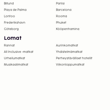
Billund
Pariisi
Playa de Palma
Barcelona
Lontoo
Rooma
Frederikshavn
Phuket
Göteborg
Kööpenhamina
Lomat
Rannat
Aurinkomatkat
All Inclusive -matkat
Yhdistelmämatkat
Urheilumatkat
Perheystävälliset hotellit
Musikaalimatkat
Viikonloppumatkat