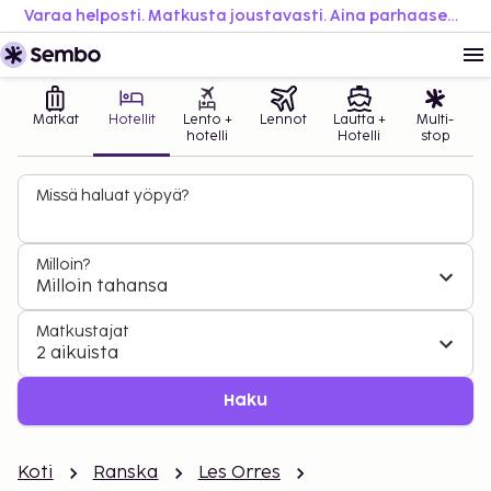
Varaa helposti. Matkusta joustavasti. Aina parhaaseen hintaan.
Matkat
Hotellit
Lento +
Lennot
Lautta +
Multi-
hotelli
Hotelli
stop
Missä haluat yöpyä?
Milloin?
Milloin tahansa
Matkustajat
2 aikuista
Haku
Koti
Ranska
Les Orres