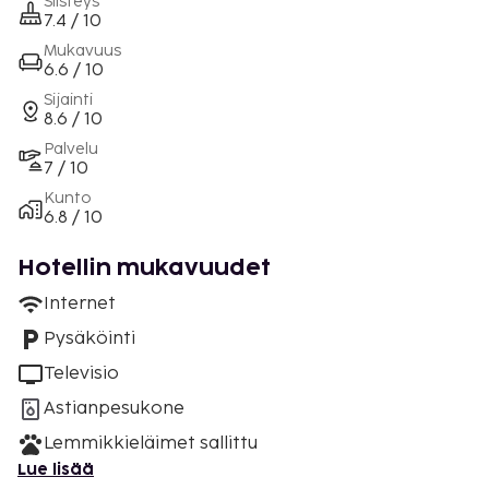
Siisteys
7.4 / 10
Mukavuus
6.6 / 10
Sijainti
8.6 / 10
Palvelu
7 / 10
Kunto
6.8 / 10
Hotellin mukavuudet
Internet
Pysäköinti
Televisio
Astianpesukone
Lemmikkieläimet sallittu
Lue lisää