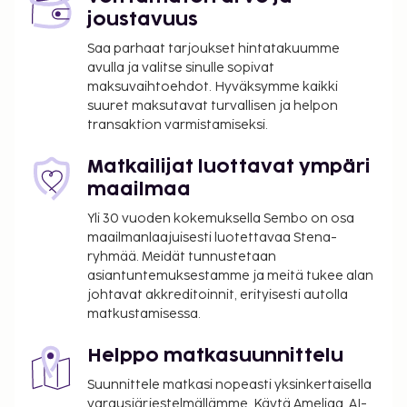
joustavuus
Maksu buffetaamiaisesta: noin 13.90 EUR
aikuisille ja 6.95 EUR lapsille
Saa parhaat tarjoukset hintatakuumme
Lemmikit: 10 EUR per lemmikki per päivä
avulla ja valitse sinulle sopivat
maksuvaihtoehdot. Hyväksymme kaikki
Avustajaeläimistä ei veloiteta lisämaksuja
suuret maksutavat turvallisen ja helpon
Aikainen sisäänkirjautuminen (riippuu
transaktion varmistamiseksi.
saatavuudesta): 25 EUR
Myöhäinen uloskirjautuminen (riippuu
Matkailijat luottavat ympäri
saatavuudesta): 25 EUR
maailmaa
Yllä oleva luettelo ei ehkä kata kaikkea. Maksut ja
Yli 30 vuoden kokemuksella Sembo on osa
takuumaksut eivät välttämättä sisällä veroja, ja ne
maailmanlaajuisesti luotettavaa Stena-
saattavat muuttua.
ryhmää. Meidät tunnustetaan
asiantuntemuksestamme ja meitä tukee alan
Kansallisten määräysten vuoksi käteismaksut
johtavat akkreditoinnit, erityisesti autolla
eivät voi ylittää 1000 EUR:n suuruista summaa
matkustamisessa.
tässä majoituspaikassa. Saat lisätietoja asiasta
ottamalla yhteyttä majoituspaikkaan
Helppo matkasuunnittelu
varausvahvistuksessa olevien tietojen avulla.
Suunnittele matkasi nopeasti yksinkertaisella
Tässä kuvauksessa käytetyt valokuvat ovat osa
varausjärjestelmällämme. Käytä Ameliaa, AI-