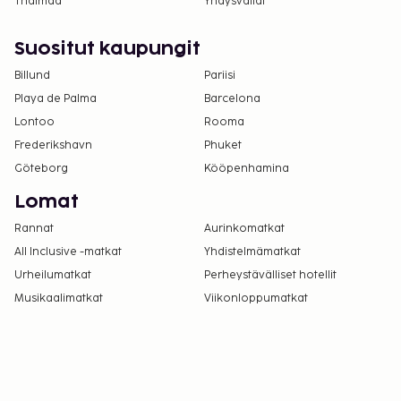
Thaimaa
Yhdysvallat
Suositut kaupungit
Billund
Pariisi
Playa de Palma
Barcelona
Lontoo
Rooma
Frederikshavn
Phuket
Göteborg
Kööpenhamina
Lomat
Rannat
Aurinkomatkat
All Inclusive -matkat
Yhdistelmämatkat
Urheilumatkat
Perheystävälliset hotellit
Musikaalimatkat
Viikonloppumatkat