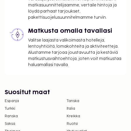
hotellin yrityskuvaa ja niitä käytetään vain
matkasuunnittelijaamme, vertaile hintoja ja
havainnollistamistarkoituksessa.
löydä parhaat tarjoukset,
Kontaktiton uloskirjautuminen on saatavilla.
pakettisuojelusuunnitelmamme turvin.
Tämä majoituspaikka toivottaa tervetulleiksi
Matkusta omalla tavallasi
kaikki asiakkaat seksuaaliseen
suuntautumiseen tai sukupuoli-identiteettiin
Valitse laajasta valikoimasta hotelleja,
katsomatta (LGBTQ+ -ystävällinen).
lentoyhtiöitä, lomakohteita ja aktiviteetteja.
Alustamme tarjoaa joustavuutta ja kestäviä
matkustusvaihtoehtoja, joten voit matkustaa
haluamallasi tavalla.
Suositut maat
Espanja
Tanska
Turkki
Italia
Ranska
Kreikka
Saksa
Ruotsi