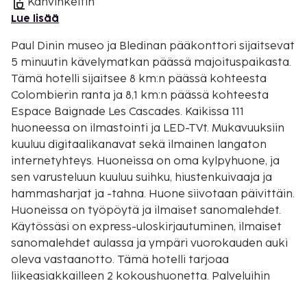
Kahvinkeitin
Lue lisää
Paul Dinin museo ja Bledinan pääkonttori sijaitsevat
5 minuutin kävelymatkan päässä majoituspaikasta.
Tämä hotelli sijaitsee 8 km:n päässä kohteesta
Colombierin ranta ja 8,1 km:n päässä kohteesta
Espace Baignade Les Cascades. Kaikissa 111
huoneessa on ilmastointi ja LED-TVt. Mukavuuksiin
kuuluu digitaalikanavat sekä ilmainen langaton
internetyhteys. Huoneissa on oma kylpyhuone, ja
sen varusteluun kuuluu suihku, hiustenkuivaaja ja
hammasharjat ja -tahna. Huone siivotaan päivittäin.
Huoneissa on työpöytä ja ilmaiset sanomalehdet.
Käytössäsi on express-uloskirjautuminen, ilmaiset
sanomalehdet aulassa ja ympäri vuorokauden auki
oleva vastaanotto. Tämä hotelli tarjoaa
liikeasiakkailleen 2 kokoushuonetta. Palveluihin
kuuluu ilmainen pysäköinti. Hyödynnä terassi,