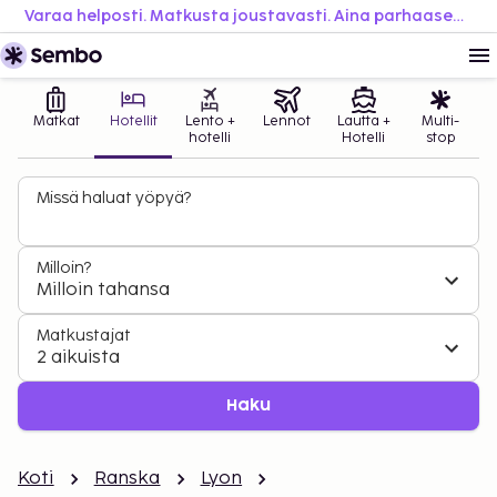
Varaa helposti. Matkusta joustavasti. Aina parhaaseen hintaan.
Matkat
Hotellit
Lento +
Lennot
Lautta +
Multi-
hotelli
Hotelli
stop
Missä haluat yöpyä?
Milloin?
Milloin tahansa
Matkustajat
2 aikuista
Haku
Koti
Ranska
Lyon