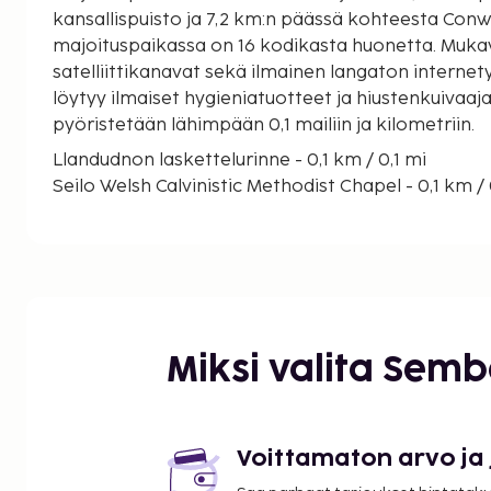
kansallispuisto ja 7,2 km:n päässä kohteesta Conw
majoituspaikassa on 16 kodikasta huonetta. Mukav
satelliittikanavat sekä ilmainen langaton interne
löytyy ilmaiset hygieniatuotteet ja hiustenkuivaaja
pyöristetään lähimpään 0,1 mailiin ja kilometriin.
Llandudnon laskettelurinne - 0,1 km / 0,1 mi
Seilo Welsh Calvinistic Methodist Chapel - 0,1 km / 
Llandudno Museum (museo) - 0,2 km / 0,1 mi
Great Orme Tramway (raitiovaunu) - 0,2 km / 0,1 m
Gloddaeth United Church - 0,2 km / 0,1 mi
Home Front Museum - 0,3 km / 0,2 mi
Promenade (ostoskeskus) - 0,4 km / 0,2 mi
Our Lady Star Of The Sea Roman Catholic Church -
Miksi valita Sem
Llandudno North Shore Beach - 0,5 km / 0,3 mi
Emmanuel Christian Centre - Assemblies of God - 
Llandudno Tourist Information Centre - 0,6 km / 0
Llandudnon laituri - 0,6 km / 0,4 mi
Voittamaton arvo ja
Holy Trinity Church - 0,7 km / 0,4 mi