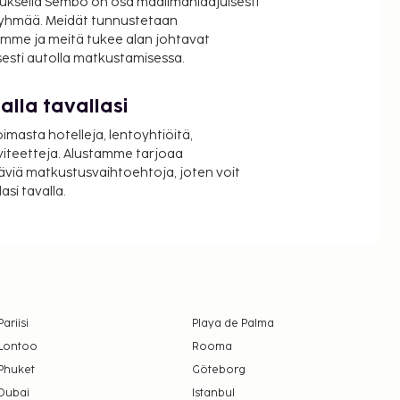
uksella Sembo on osa maailmanlaajuisesti
ryhmää. Meidät tunnustetaan
mme ja meitä tukee alan johtavat
isesti autolla matkustamisessa.
lla tavallasi
oimasta hotelleja, lentoyhtiöitä,
viteetteja. Alustamme tarjoaa
äviä matkustusvaihtoehtoja, joten voit
si tavalla.
Pariisi
Playa de Palma
Lontoo
Rooma
Phuket
Göteborg
Dubai
Istanbul