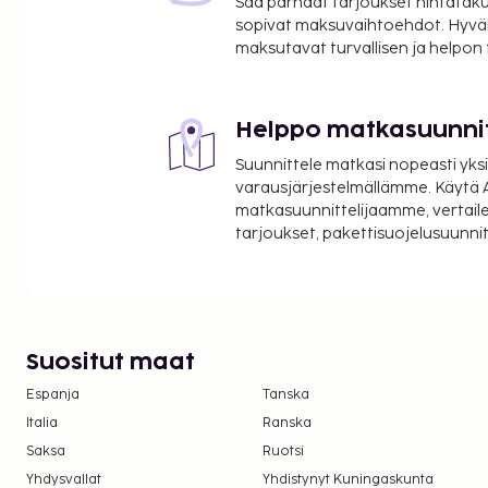
Saa parhaat tarjoukset hintatakuu
St. Mary & St. Abaskhyron's Coptic Orthodox Church
sopivat maksuvaihtoehdot. Hyvä
Pen-y-Dinas Hillfort - 0,8 km / 0,5 mi
maksutavat turvallisen ja helpon
Lähin suuri lentokenttä on Liverpool (LPL-John Len
Vastaanotto on avoinna rajoitetusti. Palveluihin ku
Helppo matkasuunni
Hyödynnä puutarha sekä ilmainen langaton intern
englantilainen aamiainen tarjoillaan päivittäin klo
Suunnittele matkasi nopeasti yksi
Majoituspaikka on suljettu 18.4.2025–30.11.2027 (p
varausjärjestelmällämme. Käytä A
matkasuunnittelijaamme, vertaile
tarjoukset, pakettisuojelusuunn
Suositut maat
Espanja
Tanska
Italia
Ranska
Saksa
Ruotsi
Yhdysvallat
Yhdistynyt Kuningaskunta