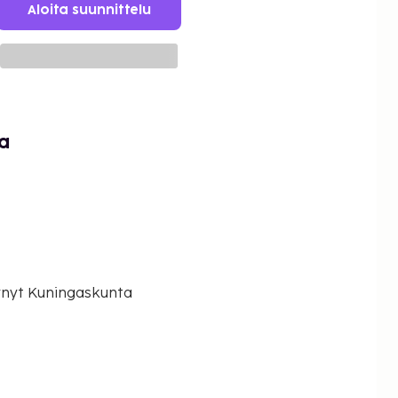
Aloita suunnittelu
ta
ynyt Kuningaskunta