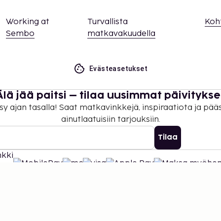
Working at
Turvallista
Koh
Sembo
matkavakuudella
Evästeasetukset
Älä jää paitsi – tilaa uusimmat päivitykse
sy ajan tasalla! Saat matkavinkkejä, inspiraatiota ja pää
ainutlaatuisiin tarjouksiin.
Tilaa
©
2026
Stena Line Travel Group AB