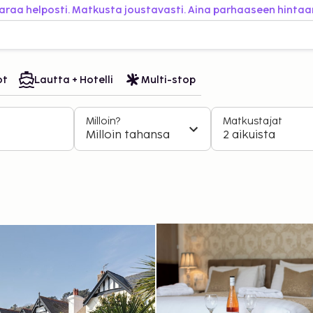
araa helposti. Matkusta joustavasti. Aina parhaaseen hintaa
ot
Lautta + Hotelli
Multi-stop
Milloin?
Matkustajat
Milloin tahansa
2 aikuista