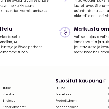
mme avulla ja valitse sinulle
Yli 30 vuoden kokem
 - 0,8 km / 0,5 mi
ksymme kaikki suuret
luotettavaa Stena-
 transaktion varmistamiseksi.
asiantuntemuksesta
non) - 109,4 km / 68 mi
akkreditoinnit, erity
uluu ilmainen pysäköinti.
ttelu
Matkusta oma
etyhteys. Ilmainen
 8.30–10.00.
nkertaisella
Valitse laajasta valik
äivät saattavat muuttua).
meliaa, AI-
lomakohteita ja akti
 hintoja ja löydä parhaat
joustavuutta ja kest
itelmamme turvin.
matkustaa haluamalla
Suositut kaupungit
Turkki
Billund
Kreikka
Barcelona
Thaimaa
Frederikshavn
Kanariansaaret
Kööpenhamina