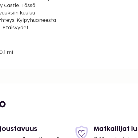
y Castle. Tässä
uuksiin kuuluu
tyhteys. Kylpyhuoneesta
. Etäisyydet
0,1 mi
i
 0,5 km / 0,3 mi
bo
0,5 km / 0,3 mi
,3 mi
 joustavuus
Matkailijat 