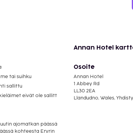
Annan Hotel kart
Osoite
a
me tai suihku
Annan Hotel
1 Abbey Rd
i sallittu
LL30 2EA
eläimet eivät ole sallitt
Llandudno, Wales, Yhdist
inuutin ajomatkan päässä