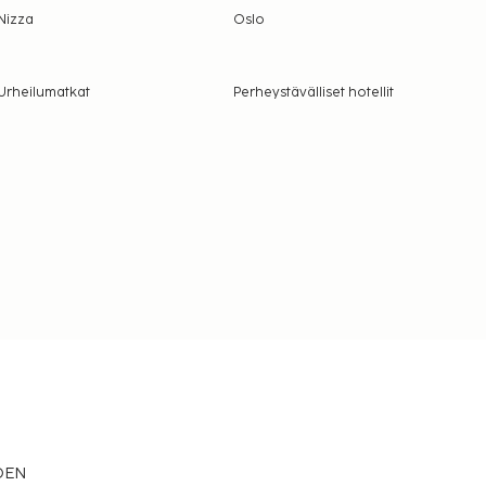
Nizza
Oslo
Urheilumatkat
Perheystävälliset hotellit
EDEN