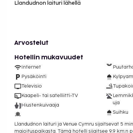
Llandudnon laituri lähellä
Arvostelut
Hotellin mukavuudet
Internet
Puutarh
Pysäköinti
Kylpyam
Televisio
Tupakoint
Kaapeli- tai satelliitti-TV
Lemmikki
uja
Hiustenkuivaaja
Suihku
Llandudnon laituri ja Venue Cymru sijaitsevat 5 m
majoituspaikasta. Tämä hotelli sijaitsee 9,9 km:n päässä kohteesta Eryrin