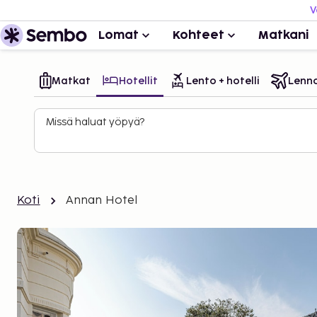
V
Lomat
Kohteet
Matkani
Matkat
Hotellit
Lento + hotelli
Lenn
Missä haluat yöpyä?
Koti
Annan Hotel