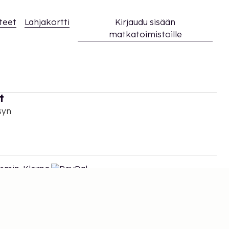
teet
Lahjakortti
Kirjaudu sisään
matkatoimistoille
t
syn