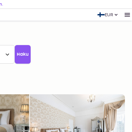
n.
EUR
Haku