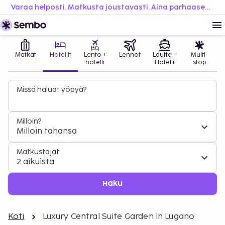
Varaa helposti. Matkusta joustavasti. Aina parhaaseen hintaan.
Matkat
Hotellit
Lento +
Lennot
Lautta +
Multi-
hotelli
Hotelli
stop
Missä haluat yöpyä?
Milloin?
Milloin tahansa
Matkustajat
2 aikuista
Haku
Koti
Luxury Central Suite Garden in Lugano