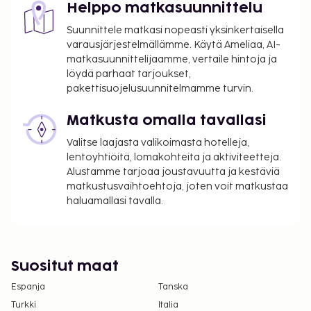
Helppo matkasuunnittelu
Suunnittele matkasi nopeasti yksinkertaisella
varausjärjestelmällämme. Käytä Ameliaa, AI-
matkasuunnittelijaamme, vertaile hintoja ja
löydä parhaat tarjoukset,
pakettisuojelusuunnitelmamme turvin.
Matkusta omalla tavallasi
Valitse laajasta valikoimasta hotelleja,
lentoyhtiöitä, lomakohteita ja aktiviteetteja.
Alustamme tarjoaa joustavuutta ja kestäviä
matkustusvaihtoehtoja, joten voit matkustaa
haluamallasi tavalla.
Suositut maat
Espanja
Tanska
Turkki
Italia