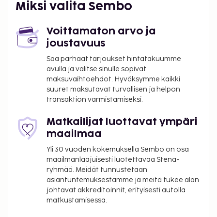
Miksi valita Sembo
puutarha sekä ilmainen langaton internetyhteys.
Majoituspaikka veloittaa seuraavat paikan päällä
Voittamaton arvo ja
suoritettavat maksut. Maksuihin saattaa sisältyä
joustavuus
sovellettavat verot:
Saa parhaat tarjoukset hintatakuumme
Kaupungin perimä vero: 2.18 EUR per henkilö per
avulla ja valitse sinulle sopivat
yö. Tätä veroa ei peritä alle 14 vuotta vanhoilta
maksuvaihtoehdot. Hyväksymme kaikki
lapsilta.
suuret maksutavat turvallisen ja helpon
transaktion varmistamiseksi.
Matkailumaksu: 0.16 EUR per henkilö per yö
Tässä on mainittu kaikki majoituspaikan meille
Matkailijat luottavat ympäri
ilmoittamat maksut.
maailmaa
Majoituspaikan veloittamaan hintaan sisältyvät
Yli 30 vuoden kokemuksella Sembo on osa
pakolliset siivousmaksut.
maailmanlaajuisesti luotettavaa Stena-
Majoituspaikka siivotaan ammattimaisesti.
ryhmää. Meidät tunnustetaan
asiantuntemuksestamme ja meitä tukee alan
Kontaktiton sisäänkirjautuminen ja kontaktiton
johtavat akkreditoinnit, erityisesti autolla
uloskirjautuminen ovat saatavilla.
matkustamisessa.