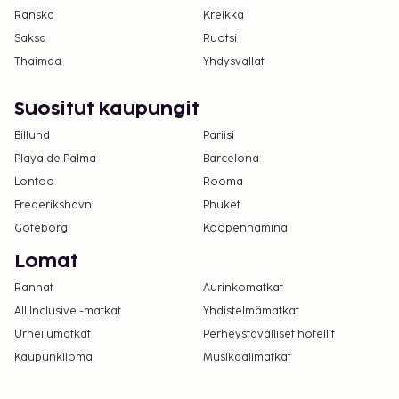
Ranska
Kreikka
Saksa
Ruotsi
Thaimaa
Yhdysvallat
Suositut kaupungit
Billund
Pariisi
Playa de Palma
Barcelona
Lontoo
Rooma
Frederikshavn
Phuket
Göteborg
Kööpenhamina
Lomat
Rannat
Aurinkomatkat
All Inclusive -matkat
Yhdistelmämatkat
Urheilumatkat
Perheystävälliset hotellit
Kaupunkiloma
Musikaalimatkat