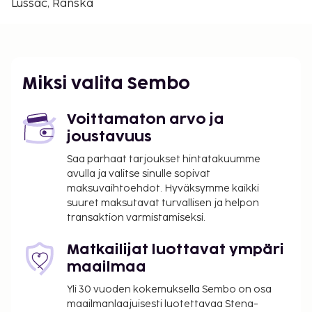
Lussac, Ranska
Château Tournefeuille - 8,5 km / 5,3 mi
Lähin suuri lentokenttä on Bordeaux (BOD-
Bordeaux–Mérignac) - 74,4 km / 46,2 mi
Vastaanotto on avoinna rajoitetusti. Täyden
Miksi valita Sembo
palvelun kylpylässä voit rentoutua esimerkiksi
hieronnassa. Table d'hôte palvelee majoituspaikan
Voittamaton arvo ja
asiakkaita. Ilmainen englantilainen aamiainen
joustavuus
tarjoillaan päivittäin klo 8.30–10.00.
Saa parhaat tarjoukset hintatakuumme
Majoituspaikka veloittaa seuraavat paikan päällä
avulla ja valitse sinulle sopivat
suoritettavat maksut. Maksuihin saattaa sisältyä
maksuvaihtoehdot. Hyväksymme kaikki
sovellettavat verot:
suuret maksutavat turvallisen ja helpon
transaktion varmistamiseksi.
Kaupungin perimä vero: 1.13 EUR per henkilö per
yö. Tätä veroa ei peritä alle 18 vuotta vanhoilta
Matkailijat luottavat ympäri
lapsilta.
maailmaa
Tässä on mainittu kaikki majoituspaikan meille
Yli 30 vuoden kokemuksella Sembo on osa
ilmoittamat maksut.
maailmanlaajuisesti luotettavaa Stena-