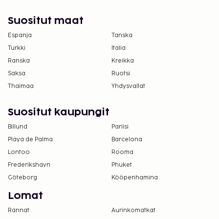
Suositut maat
Espanja
Tanska
Turkki
Italia
Ranska
Kreikka
Saksa
Ruotsi
Thaimaa
Yhdysvallat
Suositut kaupungit
Billund
Pariisi
Playa de Palma
Barcelona
Lontoo
Rooma
Frederikshavn
Phuket
Göteborg
Kööpenhamina
Lomat
Rannat
Aurinkomatkat