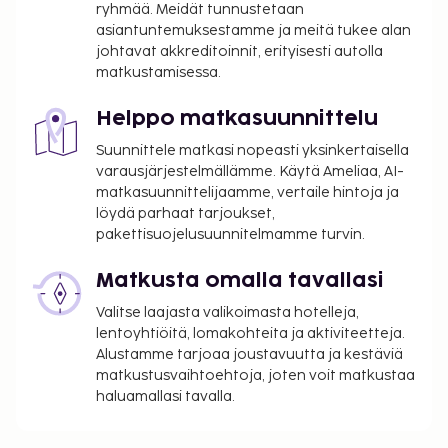
ryhmää. Meidät tunnustetaan
Myöhäisestä sisäänkirjautumisesta veloitetaan
asiantuntemuksestamme ja meitä tukee alan
50 EUR:n suuruinen lisämaksu klo 20.30–23.30
johtavat akkreditoinnit, erityisesti autolla
Illallistapahtuma: 55 EUR
matkustamisessa.
Yllä oleva luettelo ei ehkä kata kaikkea. Maksut ja
Helppo matkasuunnittelu
takuumaksut eivät välttämättä sisällä veroja, ja ne
saattavat muuttua.
Suunnittele matkasi nopeasti yksinkertaisella
varausjärjestelmällämme. Käytä Ameliaa, AI-
Kansallisten määräysten vuoksi käteismaksut
matkasuunnittelijaamme, vertaile hintoja ja
eivät voi ylittää 1000 EUR:n suuruista summaa
löydä parhaat tarjoukset,
tässä majoituspaikassa. Saat lisätietoja asiasta
pakettisuojelusuunnitelmamme turvin.
ottamalla yhteyttä majoituspaikkaan
varausvahvistuksessa olevien tietojen avulla.
Matkusta omalla tavallasi
Kausiluontoinen uima-allas on käytettävissä 01.
Valitse laajasta valikoimasta hotelleja,
toukokuuta – 30. syyskuuta.
lentoyhtiöitä, lomakohteita ja aktiviteetteja.
Hierontapalvelut ja kylpylähoidot tulee varata
Alustamme tarjoaa joustavuutta ja kestäviä
etukäteen. Varauksen voi tehdä ottamalla
matkustusvaihtoehtoja, joten voit matkustaa
majoituspaikkaan yhteyttä ennen saapumista
haluamallasi tavalla.
soittamalla varausvahvistuksessa olevaan
numeroon.