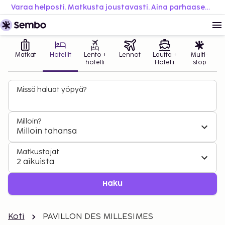
Varaa helposti. Matkusta joustavasti. Aina parhaaseen hintaan.
Matkat
Hotellit
Lento +
Lennot
Lautta +
Multi-
hotelli
Hotelli
stop
Missä haluat yöpyä?
Milloin?
Milloin tahansa
Matkustajat
2 aikuista
Haku
Koti
PAVILLON DES MILLESIMES