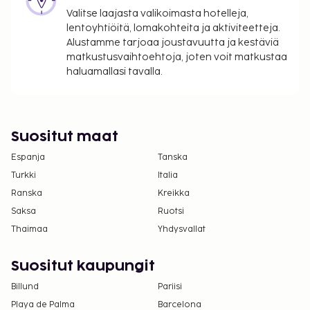
ilmoittamat maksut.
Valitse laajasta valikoimasta hotelleja,
Maksu mannermaisesta aamiaisesta: noin 7–16
lentoyhtiöitä, lomakohteita ja aktiviteetteja.
EUR aikuisille ja 7–16 EUR lapsille
Alustamme tarjoaa joustavuutta ja kestäviä
matkustusvaihtoehtoja, joten voit matkustaa
Vauvansänky: 30.0 EUR per yö
haluamallasi tavalla.
Yllä oleva luettelo ei ehkä kata kaikkea. Maksut ja
takuumaksut eivät välttämättä sisällä veroja, ja ne
saattavat muuttua.
Suositut maat
Kansallisten määräysten vuoksi käteismaksut
Espanja
Tanska
eivät voi ylittää 1000 EUR:n suuruista summaa
tässä majoituspaikassa. Saat lisätietoja asiasta
Turkki
Italia
ottamalla yhteyttä majoituspaikkaan
Ranska
Kreikka
varausvahvistuksessa olevien tietojen avulla.
Saksa
Ruotsi
Kontaktiton sisäänkirjautuminen ja kontaktiton
Thaimaa
Yhdysvallat
uloskirjautuminen ovat saatavilla.
Suositut kaupungit
Billund
Pariisi
Playa de Palma
Barcelona