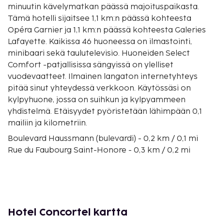
minuutin kävelymatkan päässä majoituspaikasta.
Tämä hotelli sijaitsee 1,1 km:n päässä kohteesta
Opéra Garnier ja 1,1 km:n päässä kohteesta Galeries
Lafayette. Kaikissa 46 huoneessa on ilmastointi,
minibaari sekä taulutelevisio. Huoneiden Select
Comfort -patjallisissa sängyissä on ylelliset
vuodevaatteet. Ilmainen langaton internetyhteys
pitää sinut yhteydessä verkkoon. Käytössäsi on
kylpyhuone, jossa on suihkun ja kylpyammeen
yhdistelmä. Etäisyydet pyöristetään lähimpään 0,1
mailiin ja kilometriin.
Boulevard Haussmann (bulevardi) - 0,2 km / 0,1 mi
Rue du Faubourg Saint-Honore - 0,3 km / 0,2 mi
Grands Boulevards - 0,3 km / 0,2 mi
Place de la Madeleine - 0,4 km / 0,3 mi
Printemps-tavaratalo - 0,5 km / 0,3 mi
Olympia-teatteri - 0,6 km / 0,3 mi
Rue de Rivoli - 0,6 km / 0,4 mi
Hotel Concortel kartta