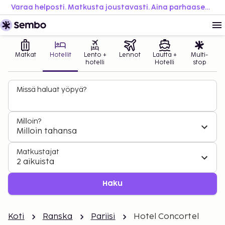
Varaa helposti. Matkusta joustavasti. Aina parhaaseen hintaan.
Matkat
Hotellit
Lento +
Lennot
Lautta +
Multi-
hotelli
Hotelli
stop
Missä haluat yöpyä?
Milloin?
Milloin tahansa
Matkustajat
2 aikuista
Haku
Koti
Ranska
Pariisi
Hotel Concortel