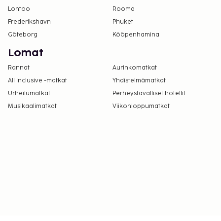
Lontoo
Rooma
Frederikshavn
Phuket
Göteborg
Kööpenhamina
Lomat
Rannat
Aurinkomatkat
All Inclusive -matkat
Yhdistelmämatkat
Urheilumatkat
Perheystävälliset hotellit
Musikaalimatkat
Viikonloppumatkat