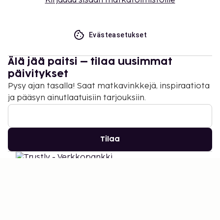
Kirjaudu sisään matkatoimistoille
Evästeasetukset
Älä jää paitsi – tilaa uusimmat
päivitykset
Pysy ajan tasalla! Saat matkavinkkejä, inspiraatiota
ja pääsyn ainutlaatuisiin tarjouksiin.
Tilaa