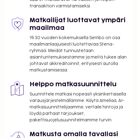
sekä ilmainen langaton internetyhteys ja concierge-
transaktion varmistamiseksi.
palvelut. Hotelli tarjoaa asiakkailleen
huonepalvelun. Baarissa voit nauttia raikasta
Matkailijat luottavat ympäri
juotavaa. Maksullinen mannermainen aamiainen
maailmaa
tarjotaan päivittäin klo 7.00–10.30. Tämän
Yli 30 vuoden kokemuksella Sembo on osa
majoituspaikan virallisen tähtiluokituksen on
maailmanlaajuisesti luotettavaa Stena-
myöntänyt Ranskan turismin kehitysjärjestö ATOUT.
ryhmää. Meidät tunnustetaan
Seuraavat tilat on suljettu kausittain joka vuosi. Ne
asiantuntemuksestamme ja meitä tukee alan
on suljettu 30. 7ta – 20. 8ta:
johtavat akkreditoinnit, erityisesti autolla
Ruokailupaikka/-paikat
matkustamisessa.
Majoituspaikka veloittaa seuraavat paikan päällä
Helppo matkasuunnittelu
suoritettavat maksut. Maksuihin saattaa sisältyä
Suunnittele matkasi nopeasti yksinkertaisella
sovellettavat verot:
varausjärjestelmällämme. Käytä Ameliaa, AI-
Kaupungin perimä vero: 5.53 EUR per henkilö
matkasuunnittelijaamme, vertaile hintoja ja
per yö. Tätä veroa ei peritä alle 18 vuotta
löydä parhaat tarjoukset,
vanhoilta lapsilta.
pakettisuojelusuunnitelmamme turvin.
Tässä on mainittu kaikki majoituspaikan meille
Matkusta omalla tavallasi