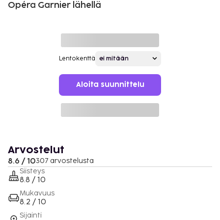
Opéra Garnier lähellä
Lentokenttä
Aloita suunnittelu
Arvostelut
8.6 / 10
307 arvostelusta
Siisteys
8.8 / 10
Mukavuus
8.2 / 10
Sijainti