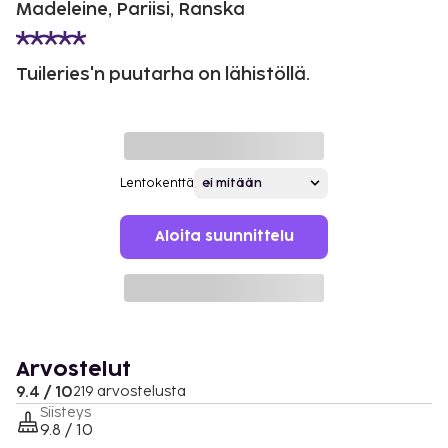
Madeleine, Pariisi, Ranska
Tuileries'n puutarha on lähistöllä.
Lentokenttä
Aloita suunnittelu
Arvostelut
9.4 / 10
219 arvostelusta
Siisteys
9.8 / 10