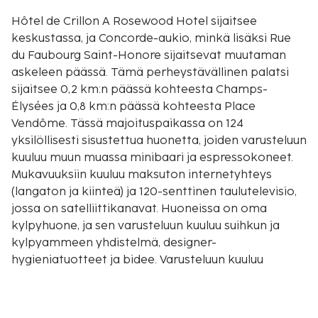
Hôtel de Crillon A Rosewood Hotel sijaitsee
keskustassa, ja Concorde-aukio, minkä lisäksi Rue
du Faubourg Saint-Honore sijaitsevat muutaman
askeleen päässä. Tämä perheystävällinen palatsi
sijaitsee 0,2 km:n päässä kohteesta Champs-
Élysées ja 0,8 km:n päässä kohteesta Place
Vendôme. Tässä majoituspaikassa on 124
yksilöllisesti sisustettua huonetta, joiden varusteluun
kuuluu muun muassa minibaari ja espressokoneet.
Mukavuuksiin kuuluu maksuton internetyhteys
(langaton ja kiinteä) ja 120-senttinen taulutelevisio,
jossa on satelliittikanavat. Huoneissa on oma
kylpyhuone, ja sen varusteluun kuuluu suihkun ja
kylpyammeen yhdistelmä, designer-
hygieniatuotteet ja bidee. Varusteluun kuuluu
tallelokero, työpöytä ja puhelin (ilmaiset
ulkomaanpuhelut). Etäisyydet pyöristetään
lähimpään 0,1 mailiin ja kilometriin.