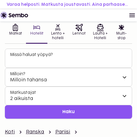
Varaa helposti. Matkusta joustavasti. Aina parhaaseen hintaan.
Matkat
Hotellit
Lento +
Lennot
Lautta +
Multi-
hotelli
Hotelli
stop
Missä haluat yöpyä?
Milloin?
Milloin tahansa
Matkustajat
2 aikuista
Haku
Koti
Ranska
Pariisi