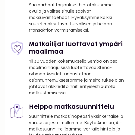
km / 23,4 mi
Saa parhaat tarjoukset hintatakuumme
Pariisi (BVA-Beauvais) - 89,7 km / 55,7 mi
avulla ja valitse sinulle sopivat
maksuvaihtoehdot. Hyväksymme kaikki
Pariisi (XCR-Chalons-Vatryn lentokenttä) - 214,2 km
suuret maksutavat turvallisen ja helpon
/ 133,1 mi
transaktion varmistamiseksi.
Käytössäsi on business center, limusiini- / town car -
palvelu ja ilmaiset sanomalehdet aulassa. Hyödynnä
Matkailijat luottavat ympäri
lentokenttäkuljetukset (saatavilla ympäri
maailmaa
vuorokauden). Voit rentoutua kylpylässä, jonka
Yli 30 vuoden kokemuksella Sembo on osa
palveluihin sisältyvät muun muassa
maailmanlaajuisesti luotettavaa Stena-
hierontapalvelut, vartalohoidot ja kasvohoidot.
ryhmää. Meidät tunnustetaan
Paikan päällä on lisäksi sisäuima-allas, sauna sekä
asiantuntemuksestamme ja meitä tukee alan
kuntosali. Tämän palatsin palveluihin kuuluu muun
johtavat akkreditoinnit, erityisesti autolla
matkustamisessa.
muassa ilmainen langaton internetyhteys,
concierge-palvelut ja lastenvahti (lisämaksusta).
Helppo matkasuunnittelu
Lähistöllä sijaitseville nähtävyyksille pääsee helposti
alueellisilla kuljetuksilla (lisämaksusta). Tämän
Suunnittele matkasi nopeasti yksinkertaisella
palatsissa ravintolan, L'Ecrin, joka on yksi sen 4
varausjärjestelmällämme. Käytä Ameliaa, AI-
matkasuunnittelijaamme, vertaile hintoja ja
ravintolasta, erikoisuuksiin kuuluu ranskalainen