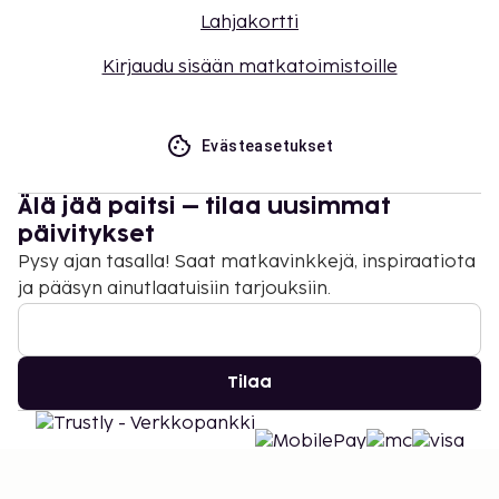
Lahjakortti
uloskirjautuminen ovat saatavilla.
Kirjaudu sisään matkatoimistoille
Evästeasetukset
Älä jää paitsi – tilaa uusimmat
päivitykset
Pysy ajan tasalla! Saat matkavinkkejä, inspiraatiota
ja pääsyn ainutlaatuisiin tarjouksiin.
Tilaa