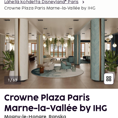
Lähellä kohdetta Disneyland® Paris
Crowne Plaza Paris Marne-la-Vallée by IHG
1
/
63
Crowne Plaza Paris
Marne-la-Vallée by IHG
Magny-le-Hongre, Ranska