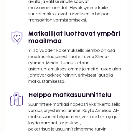
avulla ja valitse sinulle sopivat
Majoituspaikan ensisijainen lentokenttä on Roissy -
maksuvaihtoehdot. Hyväksymme kaikki
Charles de Gaullen lentokenttä (CDG).
suuret maksutavat turvallisen ja helpon
transaktion varmistamiseksi.
Käytössäsi on ilmainen kiinteä internetyhteys,
business center ja express-uloskirjautuminen. Tämä
Matkailijat luottavat ympäri
hotelli tarjoaa asiakkailleen 1200 neliömetriä
maailmaa
kokoustiloja, joihin kuuluu konferenssikeskus ja 13
kokoushuonetta. Palveluihin kuuluu maksullinen
Yli 30 vuoden kokemuksella Sembo on osa
omatoiminen pysäköinti. Hyödynnä vuokrattavat
maailmanlaajuisesti luotettavaa Stena-
polkupyörät, terassi ja puutarha. Tämän hotellin
ryhmää. Meidät tunnustetaan
asiantuntemuksestamme ja meitä tukee alan
palveluihin kuuluu muun muassa ilmainen langaton
johtavat akkreditoinnit, erityisesti autolla
internetyhteys, concierge-palvelut ja pelihalli/-
matkustamisessa.
huone. Voit viettää helposti hauskan päivän
hyödyntämällä ilmaiset teemapuistokuljetukset.
Helppo matkasuunnittelu
Majoituspaikan ravintola, La Verrière, tarjoaa
Suunnittele matkasi nopeasti yksinkertaisella
näkymän puutarhaan. Voit aterioida siellä
varausjärjestelmällämme. Käytä Ameliaa, AI-
ulkotiloissa sään salliessa. Palveluihin kuuluu myös
matkasuunnittelijaamme, vertaile hintoja ja
ympärivuorokautinen huonepalvelu. Baarissa voit
löydä parhaat tarjoukset,
nauttia raikasta juotavaa. Lisämaksullinen
pakettisuojelusuunnitelmamme turvin.