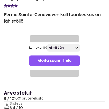
Ferme Sainte-Genevièven kulttuurikeskus on
lähistöllä.
Lentokenttä
Aloita suunnittelu
Arvostelut
8 / 10
1001 arvostelusta
Siisteys
8.4 / 10