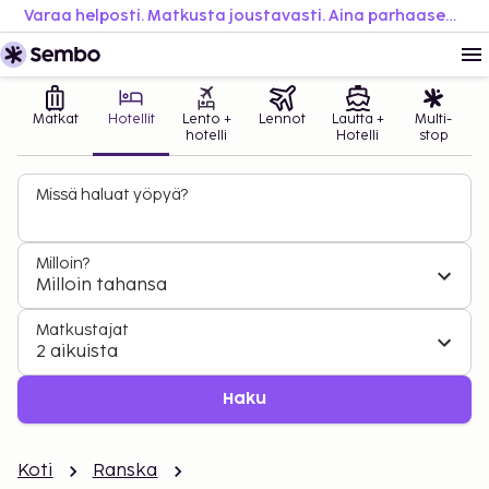
Varaa helposti. Matkusta joustavasti. Aina parhaaseen hintaan.
Matkat
Hotellit
Lento +
Lennot
Lautta +
Multi-
hotelli
Hotelli
stop
Missä haluat yöpyä?
Milloin?
Milloin tahansa
Matkustajat
2 aikuista
Haku
Koti
Ranska