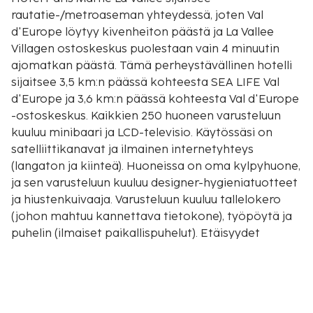
rautatie-/metroaseman yhteydessä, joten Val
d'Europe löytyy kivenheiton päästä ja La Vallee
Villagen ostoskeskus puolestaan vain 4 minuutin
ajomatkan päästä. Tämä perheystävällinen hotelli
sijaitsee 3,5 km:n päässä kohteesta SEA LIFE Val
d'Europe ja 3,6 km:n päässä kohteesta Val d'Europe
-ostoskeskus. Kaikkien 250 huoneen varusteluun
kuuluu minibaari ja LCD-televisio. Käytössäsi on
satelliittikanavat ja ilmainen internetyhteys
(langaton ja kiinteä). Huoneissa on oma kylpyhuone,
ja sen varusteluun kuuluu designer-hygieniatuotteet
ja hiustenkuivaaja. Varusteluun kuuluu tallelokero
(johon mahtuu kannettava tietokone), työpöytä ja
puhelin (ilmaiset paikallispuhelut). Etäisyydet
pyöristetään lähimpään 0,1 mailiin ja kilometriin.
Golf Disneyland® Paris - 0,2 km / 0,1 mi
Ferme Sainte-Genevièven kulttuurikeskus - 1,2 km /
0,7 mi