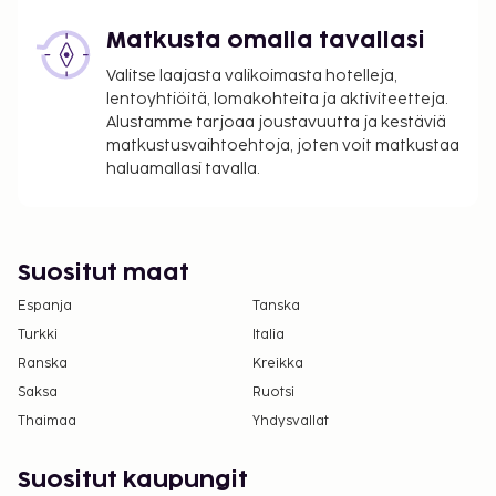
buffetaamiainen tarjoillaan arkipäivisin klo 7.00–
10.00 ja viikonloppuisin klo 7.00–11.00. Tämän
Matkusta omalla tavallasi
majoituspaikan virallisen tähtiluokituksen on
Valitse laajasta valikoimasta hotelleja,
myöntänyt Ranskan turismin kehitysjärjestö ATOUT.
lentoyhtiöitä, lomakohteita ja aktiviteetteja.
Seuraavat tilat tai palvelut on suljettu 16.4.2026–
Alustamme tarjoaa joustavuutta ja kestäviä
30.6.2026 (päivät saattavat muuttua):
matkustusvaihtoehtoja, joten voit matkustaa
Kuntoilutilat
haluamallasi tavalla.
Sauna
Kylpylä
Kylpylä/kauneuspalvelut
Suositut maat
Uima-allas
Espanja
Tanska
Majoituspaikka veloittaa seuraavat paikan päällä
Turkki
Italia
suoritettavat maksut. Maksuihin saattaa sisältyä
Ranska
Kreikka
sovellettavat verot:
Saksa
Ruotsi
Kaupungin perimä vero: 8.45 EUR per henkilö
Thaimaa
Yhdysvallat
per yö. Tätä veroa ei peritä alle 18 vuotta
vanhoilta lapsilta.
Suositut kaupungit