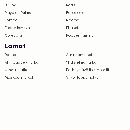
Billund
Pariisi
Playa de Palma
Barcelona
Lontoo
Rooma
Frederikshavn
Phuket
Göteborg
Kööpenhamina
Lomat
Rannat
Aurinkomatkat
All Inclusive -matkat
Yhdistelmämatkat
Urheilumatkat
Perheystävälliset hotellit
Musikaalimatkat
Viikonloppumatkat