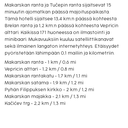
Makarskan ranta ja Tučepin ranta sijaitsevat 15
minuutin ajomatkan päässä majoituspaikasta.
Tämä hotelli sijaitsee 13,4 km:n päässä kohteesta
Brelan ranta ja 1,2 km:n päässä kohteesta Vepricin
alttari. Kaikissa 171 huoneessa on ilmastointi ja
minibaari. Mukavuuksiin kuuluu satelliittikanavat
sekä ilmainen langaton internetyhteys. Etäisyydet
pyöristetään lähimpään 0,1 mailiin ja kilometriin.
Makarskan ranta - 1 km / 0,6 mi
Vepricin alttari - 1,2 km / 0,8 mi
Makarskan rantakatu - 1,7 km / 1,1 mi
Makarskan satama - 1,9 km / 1,2 mi
Pyhän Filippuksen kirkko - 2 km / 1,2 mi
Makarskan majakka - 2,1 km / 1,3 mi
Kačićev trg - 2,2 km / 1,3 mi
Andrija Kačić Miošićin patsas - 2,2 km / 1,3 mi
Pyhän Markuksen kirkko - 2,2 km / 1,4 mi
Fransiskaaniluostari - 2,6 km / 1,6 mi