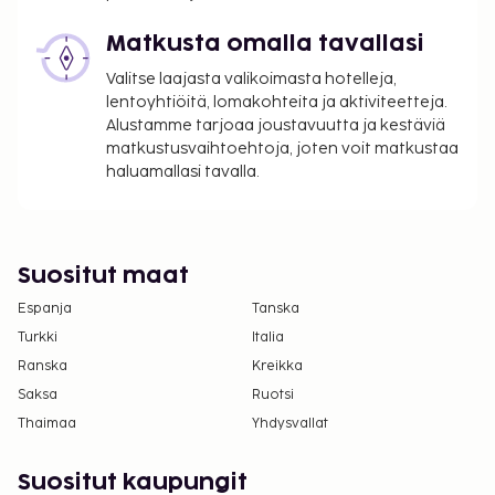
löytyy lisätietoja lisämaksuja koskevassa
Matkusta omalla tavallasi
osiossa).
Valitse laajasta valikoimasta hotelleja,
lentoyhtiöitä, lomakohteita ja aktiviteetteja.
Alustamme tarjoaa joustavuutta ja kestäviä
matkustusvaihtoehtoja, joten voit matkustaa
haluamallasi tavalla.
Suositut maat
Espanja
Tanska
Turkki
Italia
Ranska
Kreikka
Saksa
Ruotsi
Thaimaa
Yhdysvallat
Suositut kaupungit