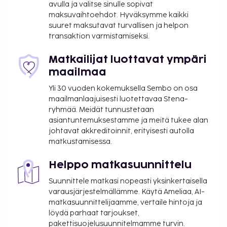
avulla ja valitse sinulle sopivat
Omatoiminen pysäköinti: 7 EUR per päivä
maksuvaihtoehdot. Hyväksymme kaikki
Lemmikit: 25 EUR per lemmikki per päivä
suuret maksutavat turvallisen ja helpon
Avustajaeläimistä ei veloiteta lisämaksuja
transaktion varmistamiseksi.
Yllä oleva luettelo ei ehkä kata kaikkea. Maksut ja
Matkailijat luottavat ympäri
takuumaksut eivät välttämättä sisällä veroja, ja ne
maailmaa
saattavat muuttua.
Yli 30 vuoden kokemuksella Sembo on osa
Kausiluontoinen uima-allas on käytettävissä 01.
maailmanlaajuisesti luotettavaa Stena-
kesäkuuta – 21. syyskuuta.
ryhmää. Meidät tunnustetaan
Majoituspaikassa on tarjolla
asiantuntemuksestamme ja meitä tukee alan
yhdistettäviä/vierekkäisiä huoneita, joiden
johtavat akkreditoinnit, erityisesti autolla
saatavuus on rajoitettua. Niitä voi pyytää
matkustamisessa.
ottamalla yhteyttä majoituspaikkaan.
Yhteystiedot löytyvät varausvahvistuksesta.
Helppo matkasuunnittelu
Asiakkaat voivat järjestää lemmikkiensä
Suunnittele matkasi nopeasti yksinkertaisella
majoituksen ottamalla yhteyttä suoraan
varausjärjestelmällämme. Käytä Ameliaa, AI-
majoituspaikkaan käyttämällä
matkasuunnittelijaamme, vertaile hintoja ja
varausvahvistuksessa olevia yhteystietoja
löydä parhaat tarjoukset,
(lemmikeistä veloitetaan lisämaksuja, ja niistä
pakettisuojelusuunnitelmamme turvin.