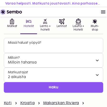
Varaa helposti. Matkusta joustavasti. Aina parhaaseen hintaan.
Matkat
Hotellit
Lento +
Lennot
Lautta +
Multi-
hotelli
Hotelli
stop
Missä haluat yöpyä?
Milloin?
Milloin tahansa
Matkustajat
2 aikuista
Haku
Koti
Kroatia
Makarskan Riviera