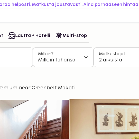
araa helposti. Matkusta joustavasti. Aina parhaaseen hintaa
ot
Lautta + Hotelli
Multi-stop
Milloin?
Matkustajat
Milloin tahansa
2 aikuista
emium near Greenbelt Makati