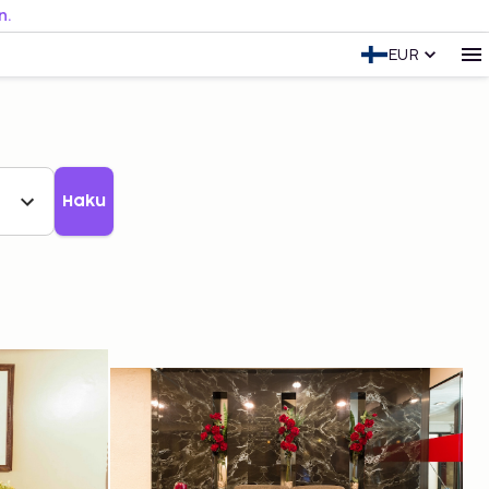
n.
EUR
Haku