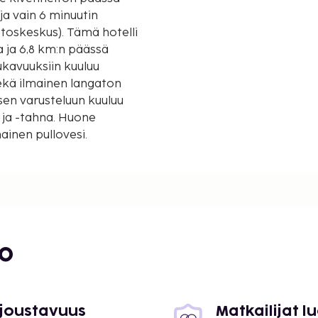
a vain 6 minuutin
. Tämä hotelli
a ja 6,8 km:n päässä
kavuuksiin kuuluu
ekä ilmainen langaton
sen varusteluun kuuluu
 ja -tahna. Huone
ainen pullovesi.
anotto ja hissi.
suoritettavat maksut.
 varalle: 3000 PHP per
bo
lmoittamat maksut.
orempia, ei saa tuoda
ikkaan.
 joustavuus
Matkailijat 
ella huoneissa.