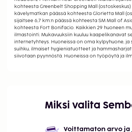
kohteesta Greenbelt Shopping Mall (ostoskeskus) j
kävelymatkan päässä kohteesta Glorietta Mall (ostoskeskus)
sijaitsee 6,7 km:n päässä kohteesta SM Mall of Asi
kohteesta Fort Bonifacio. Kaikkien 29 huoneen mu
ilmastointi. Mukavuuksiin kuuluu kaapelikanavat s
internetyhteys. Huoneissa on oma kylpyhuone, ja 
suihku, ilmaiset hygieniatuotteet ja hammasharjat
siivotaan pyynnöstä. Huoneissa on työpöytä ja ilm
Käytössäsi on ympäri vuorokauden auki oleva vasta
Majoituspaikka veloittaa seuraavat paikan päällä 
Maksuihin saattaa sisältyä sovellettavat verot:
Käteisellä maksettava takuumaksu vaurioiden
yö
Miksi valita Sem
Tässä on mainittu kaikki majoituspaikan meille i
Asiakkaita, jotka ovat 18 vuoden ikäisiä tai nu
tähän vain aikuisille tarkoitettuun majoituspa
Voittamaton arvo ja
Vain sisäänkirjautuneet asiakkaat saavat olesk