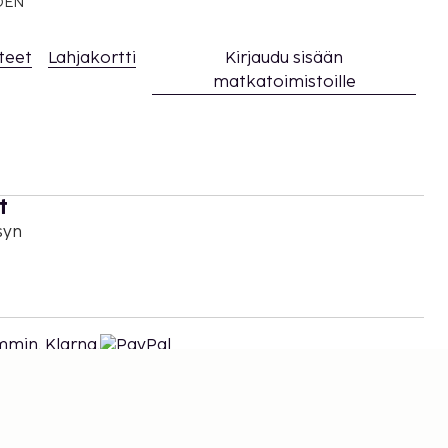
EDEN
teet
Lahjakortti
Kirjaudu sisään
matkatoimistoille
t
syn