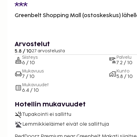
Greenbelt Shopping Mall (ostoskeskus) lähell
Arvostelut
5.8 / 10
27 arvostelusta
Siisteys
Palvelu
6 / 10
7.2 / 10
Mukavuus
Kunto
7 / 10
5.8 / 10
Mukavuudet
6.4 / 10
Hotellin mukavuudet
Tupakointi ei sallittu
Lemmikkieläimet eivät ole sallittuja
RedDoorz Premium near Greenbelt Makati sijaitse