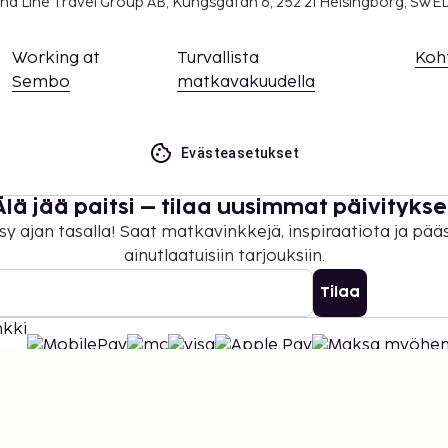
na Line Travel Group AB, Kungsgatan 6, 252 21 Helsingborg, SW
Working at
Turvallista
Koh
Sembo
matkavakuudella
Evästeasetukset
Älä jää paitsi – tilaa uusimmat päivitykse
sy ajan tasalla! Saat matkavinkkejä, inspiraatiota ja pää
ainutlaatuisiin tarjouksiin.
Tilaa
©
2026
Stena Line Travel Group AB