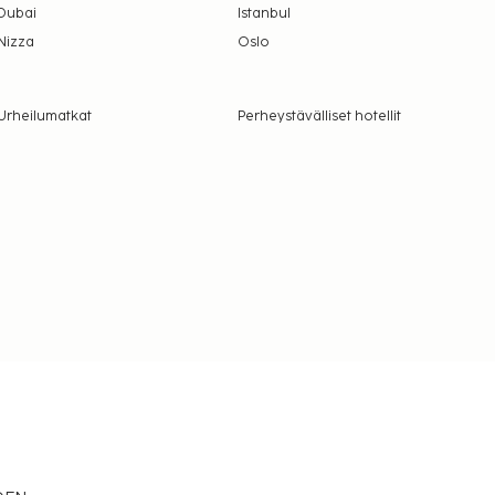
Dubai
Istanbul
Nizza
Oslo
Urheilumatkat
Perheystävälliset hotellit