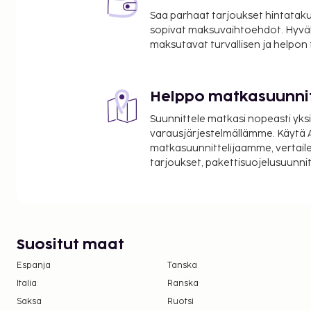
Tämä majoituspaikka ei salli lemmikkejä ja av
Saa parhaat tarjoukset hintatakuu
sopivat maksuvaihtoehdot. Hyvä
Tässä majoituspaikassa ei tarjoilla alkoholia.
maksutavat turvallisen ja helpon
Kontaktiton sisäänkirjautuminen ja kontaktit
saatavilla.
Sisäänkirjautumisen yhteydessä asiakkaiden o
Helppo matkasuunni
antigeenitestitulos COVID-19:n varalta.
Negatiivinen COVID-19-testitulos vaaditaan kai
Suunnittele matkasi nopeasti yksi
vuotiailta asiakkailta, ja testi tulee tehdä kork
varausjärjestelmällämme. Käytä A
ennen sisäänkirjautumista.
matkasuunnittelijaamme, vertaile
tarjoukset, pakettisuojelusuunn
Suositut maat
Espanja
Tanska
Italia
Ranska
Saksa
Ruotsi