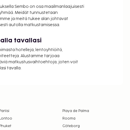
uksella Sembo on osa maailmanlaajuisesti
ryhmää. Meidät tunnustetaan
mme ja meitä tukee alan johtavat
isesti autolla matkustamisessa.
lla tavallasi
oimasta hotelleja, lentoyhtiöitä,
viteetteja. Alustamme tarjoaa
äviä matkustusvaihtoehtoja, joten voit
si tavalla.
Pariisi
Playa de Palma
Lontoo
Rooma
Phuket
Göteborg