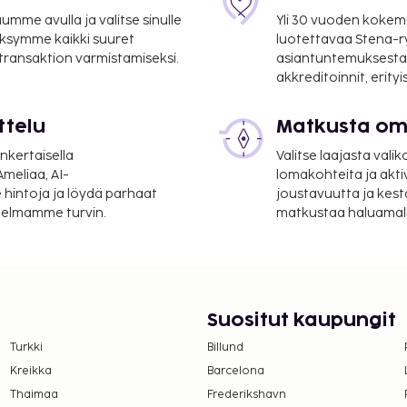
ustajaeläimiä.
mme avulla ja valitse sinulle
Yli 30 vuoden kokem
ksymme kaikki suuret
luotettavaa Stena-
 transaktion varmistamiseksi.
asiantuntemuksesta
on uloskirjautuminen ovat
akkreditoinnit, erity
n esitettävä negatiivinen
ttelu
Matkusta oma
kilta vähintään 18-
nkertaisella
Valitse laajasta valik
eintaan 24 tunnin sisällä
meliaa, AI-
lomakohteita ja akti
 hintoja ja löydä parhaat
joustavuutta ja kest
itelmamme turvin.
matkustaa haluamalla
Suositut kaupungit
Turkki
Billund
Kreikka
Barcelona
Thaimaa
Frederikshavn