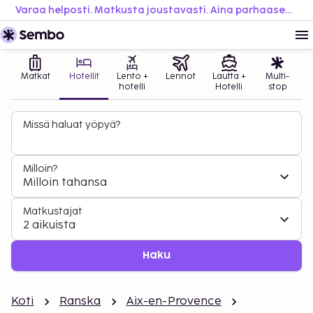
Varaa helposti. Matkusta joustavasti. Aina parhaaseen hintaan.
Matkat
Hotellit
Lento +
Lennot
Lautta +
Multi-
hotelli
Hotelli
stop
Missä haluat yöpyä?
Milloin?
Milloin tahansa
Matkustajat
2 aikuista
Haku
Koti
Ranska
Aix-en-Provence