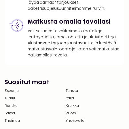
löydä parhaat tarjoukset,
varausvahvistuksessa olevien tietojen avulla.
pakettisuojelusuunnitelmamme turvin.
Majoituspaikka siivotaan ammattimaisesti.
Matkusta omalla tavallasi
Valitse laajasta valikoimasta hotelleja,
lentoyhtiöitä, lomakohteita ja aktiviteetteja.
Alustamme tarjoaa joustavuutta ja kestäviä
matkustusvaihtoehtoja, joten voit matkustaa
haluamallasi tavalla.
Suositut maat
Espanja
Tanska
Turkki
Italia
Ranska
Kreikka
Saksa
Ruotsi
Thaimaa
Yhdysvallat