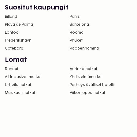
Suositut kaupungit
Billund
Pariisi
Playa de Palma
Barcelona
Lontoo
Rooma
Frederikshavn
Phuket
Göteborg
Kööpenhamina
Lomat
Rannat
Aurinkomatkat
All Inclusive -matkat
Yhdistelmämatkat
Urheilumatkat
Perheystävälliset hotellit
Musikaalimatkat
Viikonloppumatkat