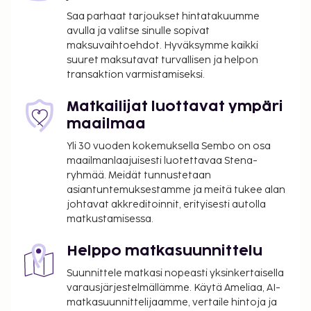
Saa parhaat tarjoukset hintatakuumme
Kaupungin perimä vero: 0.99 EUR per henkilö
avulla ja valitse sinulle sopivat
per yö. Tätä veroa ei peritä alle 18 vuotta
maksuvaihtoehdot. Hyväksymme kaikki
vanhoilta lapsilta.
suuret maksutavat turvallisen ja helpon
transaktion varmistamiseksi.
Tässä on mainittu kaikki majoituspaikan meille
ilmoittamat maksut.
Matkailijat luottavat ympäri
Maksu buffetaamiaisesta: noin 10 EUR per
maailmaa
henkilö
Yli 30 vuoden kokemuksella Sembo on osa
Lemmikit: 9 EUR per lemmikki per yö
maailmanlaajuisesti luotettavaa Stena-
Avustajaeläimistä ei veloiteta lisämaksuja
ryhmää. Meidät tunnustetaan
asiantuntemuksestamme ja meitä tukee alan
Yllä oleva luettelo ei ehkä kata kaikkea. Maksut ja
johtavat akkreditoinnit, erityisesti autolla
takuumaksut eivät välttämättä sisällä veroja, ja ne
matkustamisessa.
saattavat muuttua.
Helppo matkasuunnittelu
Kansallisten määräysten vuoksi käteismaksut
eivät voi ylittää 1000 EUR:n suuruista summaa
Suunnittele matkasi nopeasti yksinkertaisella
tässä majoituspaikassa. Saat lisätietoja asiasta
varausjärjestelmällämme. Käytä Ameliaa, AI-
matkasuunnittelijaamme, vertaile hintoja ja
ottamalla yhteyttä majoituspaikkaan