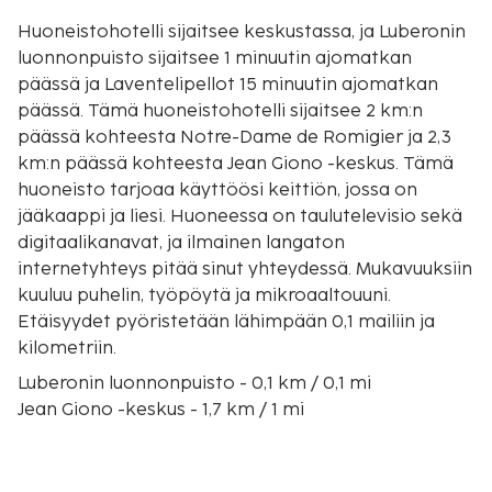
Huoneistohotelli sijaitsee keskustassa, ja Luberonin
luonnonpuisto sijaitsee 1 minuutin ajomatkan
päässä ja Laventelipellot 15 minuutin ajomatkan
päässä. Tämä huoneistohotelli sijaitsee 2 km:n
päässä kohteesta Notre-Dame de Romigier ja 2,3
km:n päässä kohteesta Jean Giono -keskus. Tämä
huoneisto tarjoaa käyttöösi keittiön, jossa on
jääkaappi ja liesi. Huoneessa on taulutelevisio sekä
digitaalikanavat, ja ilmainen langaton
internetyhteys pitää sinut yhteydessä. Mukavuuksiin
kuuluu puhelin, työpöytä ja mikroaaltouuni.
Etäisyydet pyöristetään lähimpään 0,1 mailiin ja
kilometriin.
Luberonin luonnonpuisto - 0,1 km / 0,1 mi
Jean Giono -keskus - 1,7 km / 1 mi
Notre-Dame de Romigier - 1,8 km / 1,1 mi
Tour du Mont d'Or - 2,2 km / 1,4 mi
Karting Manosque - 4 km / 2,5 mi