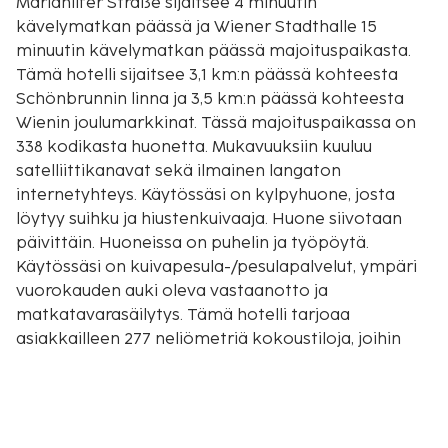
Mariahilfer Straße sijaitsee 4 minuutin
kävelymatkan päässä ja Wiener Stadthalle 15
minuutin kävelymatkan päässä majoituspaikasta.
Tämä hotelli sijaitsee 3,1 km:n päässä kohteesta
Schönbrunnin linna ja 3,5 km:n päässä kohteesta
Wienin joulumarkkinat. Tässä majoituspaikassa on
338 kodikasta huonetta. Mukavuuksiin kuuluu
satelliittikanavat sekä ilmainen langaton
internetyhteys. Käytössäsi on kylpyhuone, josta
löytyy suihku ja hiustenkuivaaja. Huone siivotaan
päivittäin. Huoneissa on puhelin ja työpöytä.
Käytössäsi on kuivapesula-/pesulapalvelut, ympäri
vuorokauden auki oleva vastaanotto ja
matkatavarasäilytys. Tämä hotelli tarjoaa
asiakkailleen 277 neliömetriä kokoustiloja, joihin
kuuluu konferenssitila ja kokoushuoneita.
Palveluihin kuuluu maksullinen omatoiminen
pysäköinti. Hyödynnä vuokrattavat polkupyörät,
terassi ja puutarha. Tämän hotellin palveluihin