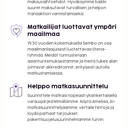
Yksi korkeintaan 5 vuotta vanha lapsi voi
maksuvaihtoehdot. Hyväksymme kaikki
majoittua ilmaiseksi, kun hän käyttää
suuret maksutavat turvallisen ja helpon
transaktion varmistamiseksi.
vanhemman tai huoltajan huoneessa olevia
sänkyjä.
Matkailijat luottavat ympäri
Tässä kuvauksessa käytetyt valokuvat ovat osa
maailmaa
hotellin yrityskuvaa ja niitä käytetään vain
havainnollistamistarkoituksessa.
Yli 30 vuoden kokemuksella Sembo on osa
Kaikki maksut voidaan maksaa käteisettömillä
maailmanlaajuisesti luotettavaa Stena-
ryhmää. Meidät tunnustetaan
maksutavoilla.
asiantuntemuksestamme ja meitä tukee alan
Tämä majoituspaikka toivottaa tervetulleiksi
johtavat akkreditoinnit, erityisesti autolla
kaikki asiakkaat seksuaaliseen
matkustamisessa.
suuntautumiseen tai sukupuoli-identiteettiin
katsomatta (LGBTQ+ -ystävällinen).
Helppo matkasuunnittelu
Suunnittele matkasi nopeasti yksinkertaisella
varausjärjestelmällämme. Käytä Ameliaa, AI-
matkasuunnittelijaamme, vertaile hintoja ja
löydä parhaat tarjoukset,
pakettisuojelusuunnitelmamme turvin.