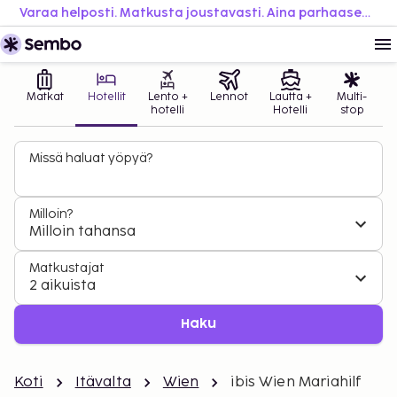
Varaa helposti. Matkusta joustavasti. Aina parhaaseen hintaan.
Matkat
Hotellit
Lento +
Lennot
Lautta +
Multi-
hotelli
Hotelli
stop
Missä haluat yöpyä?
Milloin?
Milloin tahansa
Matkustajat
2 aikuista
Haku
Koti
Itävalta
Wien
ibis Wien Mariahilf