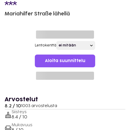
Mariahilfer Straße lähellä
Lentokenttä
Aloita suunnittelu
Arvostelut
8.2 / 10
1003 arvostelusta
Siisteys
8.4 / 10
Mukavuus