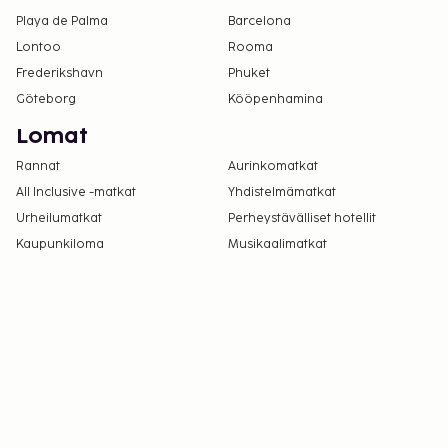
Playa de Palma
Barcelona
Lontoo
Rooma
Frederikshavn
Phuket
Göteborg
Kööpenhamina
Lomat
Rannat
Aurinkomatkat
All Inclusive -matkat
Yhdistelmämatkat
Urheilumatkat
Perheystävälliset hotellit
Kaupunkiloma
Musikaalimatkat