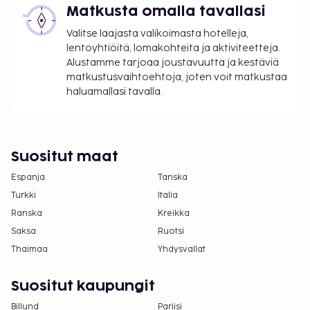
Matkusta omalla tavallasi
Valitse laajasta valikoimasta hotelleja,
lentoyhtiöitä, lomakohteita ja aktiviteetteja.
Alustamme tarjoaa joustavuutta ja kestäviä
matkustusvaihtoehtoja, joten voit matkustaa
haluamallasi tavalla.
Suositut maat
Espanja
Tanska
Turkki
Italia
Ranska
Kreikka
Saksa
Ruotsi
Thaimaa
Yhdysvallat
Suositut kaupungit
Billund
Pariisi