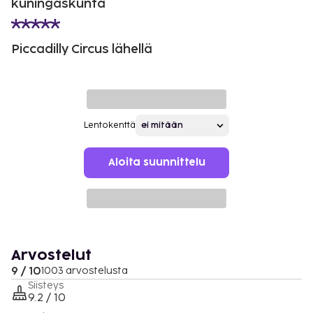
kuningaskunta
Piccadilly Circus lähellä
Lentokenttä
Aloita suunnittelu
Arvostelut
9 / 10
1003 arvostelusta
Siisteys
9.2 / 10