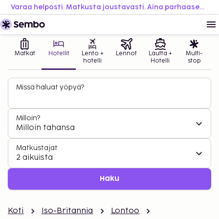
Varaa helposti. Matkusta joustavasti. Aina parhaaseen hintaan.
Matkat
Hotellit
Lento +
Lennot
Lautta +
Multi-
hotelli
Hotelli
stop
Missä haluat yöpyä?
Milloin?
Milloin tahansa
Matkustajat
2 aikuista
Haku
Koti
Iso-Britannia
Lontoo