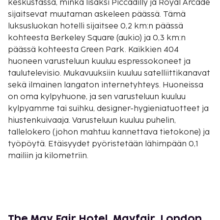
keskustassa, minkä lisäksi Piccadilly ja Royal Arcade
sijaitsevat muutaman askeleen päässä. Tämä
luksusluokan hotelli sijaitsee 0,2 km:n päässä
kohteesta Berkeley Square (aukio) ja 0,3 km:n
päässä kohteesta Green Park. Kaikkien 404
huoneen varusteluun kuuluu espressokoneet ja
taulutelevisio. Mukavuuksiin kuuluu satelliittikanavat
sekä ilmainen langaton internetyhteys. Huoneissa
on oma kylpyhuone, ja sen varusteluun kuuluu
kylpyamme tai suihku, designer-hygieniatuotteet ja
hiustenkuivaaja. Varusteluun kuuluu puhelin,
tallelokero (johon mahtuu kannettava tietokone) ja
työpöytä. Etäisyydet pyöristetään lähimpään 0,1
mailiin ja kilometriin.
Piccadilly - 0,2 km / 0,1 mi
Green Park - 0,2 km / 0,1 mi
Berkeley Square (aukio) - 0,2 km / 0,1 mi
Royal Arcade - 0,3 km / 0,2 mi
Burlington Arcade - 0,5 km / 0,3 mi
The May Fair Hotel, Mayfair, London