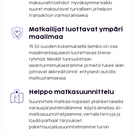
maksuvaihtoehdot. Hyväksymme kaikki
business center, limusiini- / town car -palvelu ja
suuret maksutavat turvallisen ja helpon
express-uloskirjautuminen. Tämä hotelli tarjoaa
transaktion varmistamiseksi.
liikeasiakkailleen 14 kokoushuonetta. Voit rentoutua
kylpylässä, jonka palveluihin sisältyvät muun
Matkailijat luottavat ympäri
muassa hierontapalvelut, vartalohoidot ja
maailmaa
kasvohoidot. Paikan päällä on lisäksi sauna sekä
Yli 30 vuoden kokemuksella Sembo on osa
ympäri vuorokauden auki oleva kuntokeskus.
maailmanlaajuisesti luotettavaa Stena-
Tämän hotellin palveluihin kuuluu muun muassa
ryhmää. Meidät tunnustetaan
ilmainen langaton internetyhteys, concierge-
asiantuntemuksestamme ja meitä tukee alan
palvelut ja juhlasali. Majoituspaikan ravintolan, May
johtavat akkreditoinnit, erityisesti autolla
matkustamisessa.
Fair Kitchen, erikoisuuksiin kuuluu japanilainen
keittiö. Käytössäsi on myös baari/aulabaari ja
Helppo matkasuunnittelu
ympärivuorokautinen huonepalvelu.
Lisämaksullinen täysi aamiainen tarjoillaan
Suunnittele matkasi nopeasti yksinkertaisella
arkipäivisin klo 7.00–10.30 ja viikonloppuisin klo
varausjärjestelmällämme. Käytä Ameliaa, AI-
matkasuunnittelijaamme, vertaile hintoja ja
7.30–11.00. Tämän majoituspaikan virallinen
löydä parhaat tarjoukset,
tähtiluokitus on Englannin kansallisen
pakettisuojelusuunnitelmamme turvin.
matkailujohtokunnan VisitEnglandin myöntämä.