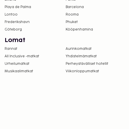
uloskirjautuminen ovat saatavilla.
Playa de Palma
Barcelona
Tämä majoituspaikka toivottaa tervetulleiksi
Lontoo
Rooma
kaikki asiakkaat seksuaaliseen
Frederikshavn
Phuket
suuntautumiseen tai sukupuoli-identiteettiin
Göteborg
Kööpenhamina
katsomatta (LGBTQ+ -ystävällinen).
Lomat
Rannat
Aurinkomatkat
All Inclusive -matkat
Yhdistelmämatkat
Urheilumatkat
Perheystävälliset hotellit
Musikaalimatkat
Viikonloppumatkat