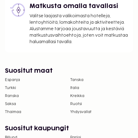
Maksu täydestä aamiaisesta: noin 39.00 GBP
Matkusta omalla tavallasi
per henkilö
Valitse laajasta valikoimasta hotelleja,
Valet-pysäköinti: 60 GBP per päivä
lentoyhtiöitä, lomakohteita ja aktiviteetteja.
Palvelumaksu: 3.5 prosenttia
Alustamme tarjoaa joustavuutta ja kestäviä
matkustusvaihtoehtoja, joten voit matkustaa
Yllä oleva luettelo ei ehkä kata kaikkea. Maksut ja
haluamallasi tavalla.
takuumaksut eivät välttämättä sisällä veroja, ja ne
saattavat muuttua.
Hierontapalvelut ja kylpylähoidot tulee varata
etukäteen. Varauksen voi tehdä ottamalla
Suositut maat
majoituspaikkaan yhteyttä ennen saapumista
Espanja
Tanska
soittamalla varausvahvistuksessa olevaan
Turkki
Italia
numeroon.
Ranska
Kreikka
Majoituspaikassa on tarjolla
Saksa
Ruotsi
yhdistettäviä/vierekkäisiä huoneita, joiden
Thaimaa
saatavuus on rajoitettua. Niitä voi pyytää
Yhdysvallat
ottamalla yhteyttä majoituspaikkaan.
Yhteystiedot löytyvät varausvahvistuksesta.
Suositut kaupungit
Kontaktiton sisäänkirjautuminen ja kontaktiton
Billund
Pariisi