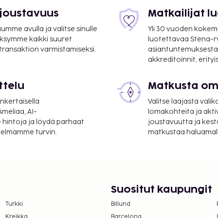
 joustavuus
Matkailijat 
9 mi
mme avulla ja valitse sinulle
Yli 30 vuoden kokem
ksymme kaikki suuret
luotettavaa Stena-
 transaktion varmistamiseksi.
asiantuntemuksesta
akkreditoinnit, erity
anaiken kansainvälinen
ttelu
Matkusta oma
i vuorokauden auki oleva
nkertaisella
Valitse laajasta valik
tokenttäkuljetukset
meliaa, AI-
lomakohteita ja akti
, voit pysäköidä helposti,
 hintoja ja löydä parhaat
joustavuutta ja kest
itelmamme turvin.
matkustaa haluamalla
otellin tarjoamiin
 vuokrattavat
in kohteisiin alueellisilla
 asiakkailleen ravintolan.
a aikoina). Lisämaksusta
Suositut kaupungit
USD aikuisille ja 5 USD
Turkki
Billund
Kreikka
Barcelona