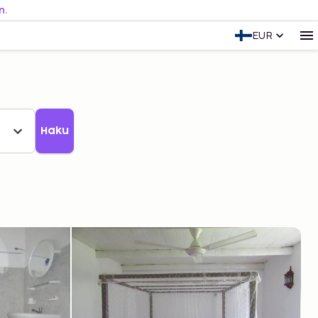
n.
EUR
Haku