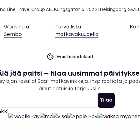
na Line Travel Group AB, Kungsgatan 6, 252 21 Helsingborg, SW
Working at
Turvallista
Koh
Sembo
matkavakuudella
Evästeasetukset
Älä jää paitsi – tilaa uusimmat päivitykse
sy ajan tasalla! Saat matkavinkkejä, inspiraatiota ja pää
ainutlaatuisiin tarjouksiin.
Tilaa