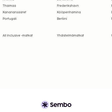
oneuvo menopaluu
Thaimaa
Frederikshavn
Kanariansaaret
Kööpenhamina
a takuumaksut eivät
Portugali
Berliini
.
All Inclusive -matkat
Yhdistelmämatkat