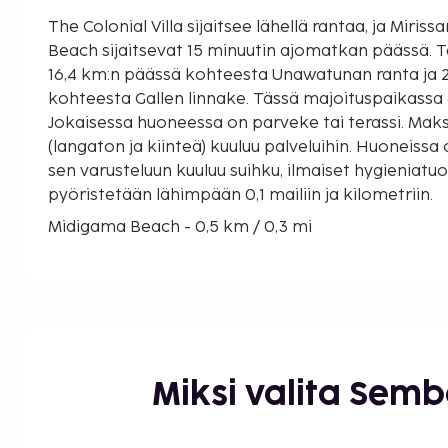
The Colonial Villa sijaitsee lähellä rantaa, ja Miris
Beach sijaitsevat 15 minuutin ajomatkan päässä. Tämä majatalo sijaitsee
16,4 km:n päässä kohteesta Unawatunan ranta ja 
kohteesta Gallen linnake. Tässä majoituspaikassa
Jokaisessa huoneessa on parveke tai terassi. Mak
(langaton ja kiinteä) kuuluu palveluihin. Huoneiss
sen varusteluun kuuluu suihku, ilmaiset hygieniatuo
pyöristetään lähimpään 0,1 mailiin ja kilometriin.
Midigama Beach - 0,5 km / 0,3 mi
Midigama Leftin ranta Surffauspaikka - 1,1 km / 
Ahangama Secret Beach - 2,3 km / 1,4 mi
Turtle Bayn ranta - 4,5 km / 2,8 mi
Kushtarajagalan patsas - 4,7 km / 2,9 mi
Kabalana Beach - 4,9 km / 3,1 mi
Koggala-järvi - 7 km / 4,3 mi
Miksi valita Sem
Kathaluwan vanha temppeli - 7,2 km / 4,4 mi
Paalukalastajat - 7,3 km / 4,6 mi
Koggalan ranta - 7,7 km / 4,8 mi