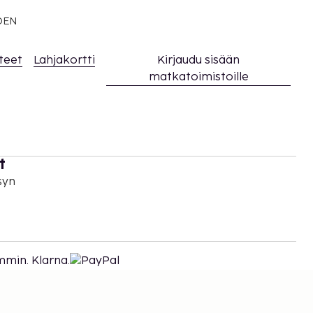
EDEN
teet
Lahjakortti
Kirjaudu sisään
matkatoimistoille
t
syn