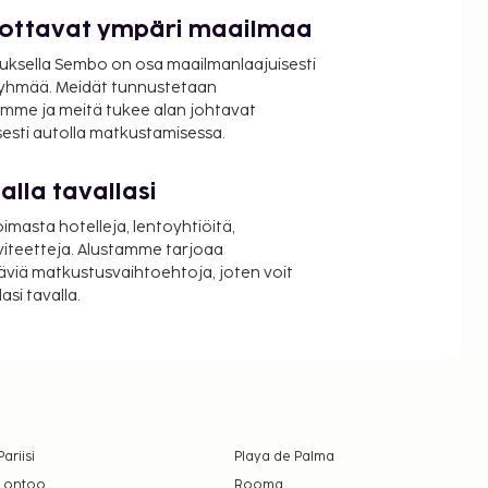
luottavat ympäri maailmaa
uksella Sembo on osa maailmanlaajuisesti
ryhmää. Meidät tunnustetaan
mme ja meitä tukee alan johtavat
isesti autolla matkustamisessa.
lla tavallasi
oimasta hotelleja, lentoyhtiöitä,
viteetteja. Alustamme tarjoaa
äviä matkustusvaihtoehtoja, joten voit
si tavalla.
Pariisi
Playa de Palma
Lontoo
Rooma