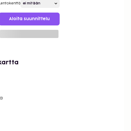
Lentokenttä
Aloita suunnittelu
 kartta
la