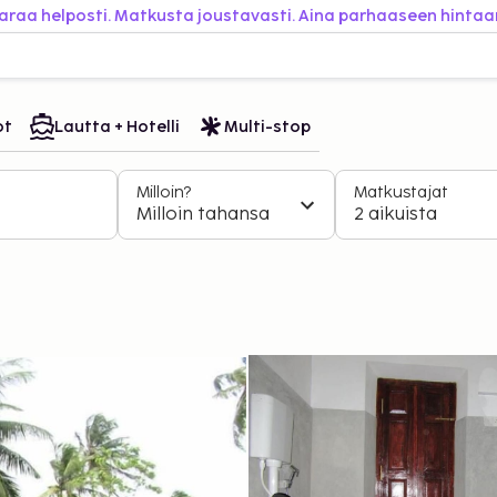
araa helposti. Matkusta joustavasti. Aina parhaaseen hintaa
ot
Lautta + Hotelli
Multi-stop
Milloin?
Matkustajat
Milloin tahansa
2 aikuista