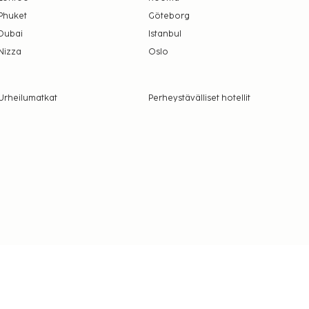
Phuket
Göteborg
Dubai
Istanbul
Nizza
Oslo
Urheilumatkat
Perheystävälliset hotellit