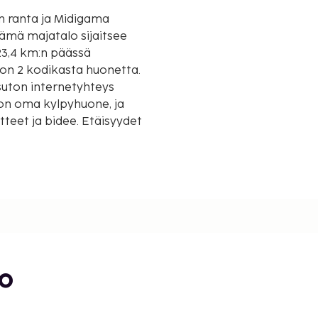
san ranta ja Midigama
23,4 km:n päässä
 on 2 kodikasta huonetta.
suton internetyhteys
a on oma kylpyhuone, ja
tteet ja bidee. Etäisyydet
0,7 mi
bo