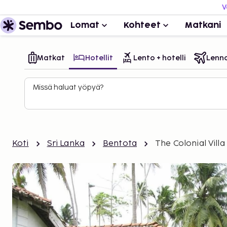
V
Lomat
Kohteet
Matkani
Matkat
Hotellit
Lento + hotelli
Lenn
Missä haluat yöpyä?
Koti
Sri Lanka
Bentota
The Colonial Villa