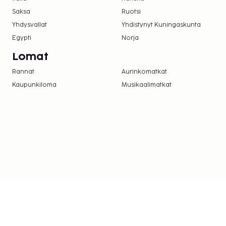
Lentokenttäkuljetusmaksu: 80.00 USD per aj
Saksa
Ruotsi
Yhdysvallat
Yhdistynyt Kuningaskunta
Yllä oleva luettelo ei ehkä kata kaikkea. Maksut j
Egypti
Norja
välttämättä sisällä veroja, ja ne saattavat muuttua
Lomat
Rannat
Aurinkomatkat
Kaupunkiloma
Musikaalimatkat