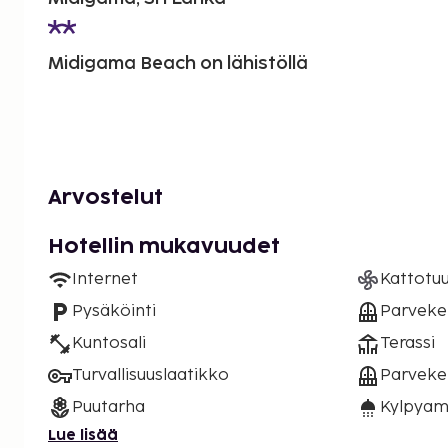
Midigama Beach on lähistöllä
Arvostelut
Hotellin mukavuudet
Internet
Kattotuu
Pysäköinti
Parveke
Kuntosali
Terassi
Turvallisuuslaatikko
Parveke 
Puutarha
Kylpyam
Lue lisää