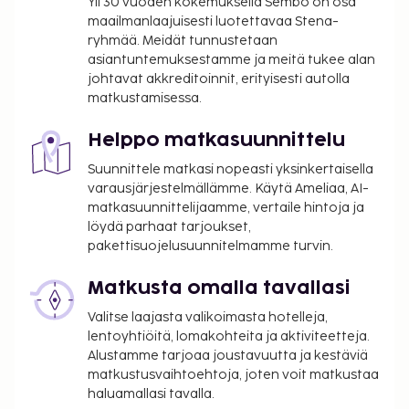
Yli 30 vuoden kokemuksella Sembo on osa
palvelut ja grilli. Grand Hôtel Mölle tarjoaa
maailmanlaajuisesti luotettavaa Stena-
asiakkailleen ravintolan ja välipalabaarin/delin.
ryhmää. Meidät tunnustetaan
Baarissa voit nauttia raikasta juotavaa. Ilmainen
asiantuntemuksestamme ja meitä tukee alan
buffetaamiainen tarjoillaan arkipäivisin klo 7.30–
johtavat akkreditoinnit, erityisesti autolla
matkustamisessa.
9.30 ja viikonloppuisin klo 8.00–10.30.
Vauvansänky: 250.0 SEK per yö
Helppo matkasuunnittelu
Lisävuode: 650.00 SEK per yö
Suunnittele matkasi nopeasti yksinkertaisella
Yllä oleva luettelo ei ehkä kata kaikkea. Maksut ja
varausjärjestelmällämme. Käytä Ameliaa, AI-
takuumaksut eivät välttämättä sisällä veroja, ja ne
matkasuunnittelijaamme, vertaile hintoja ja
saattavat muuttua.
löydä parhaat tarjoukset,
pakettisuojelusuunnitelmamme turvin.
Golfin tiiajat tulee varata etukäteen. Varauksen
voi tehdä ottamalla majoituspaikkaan yhteyttä
Matkusta omalla tavallasi
ennen saapumista soittamalla
Valitse laajasta valikoimasta hotelleja,
varausvahvistuksessa olevaan numeroon.
lentoyhtiöitä, lomakohteita ja aktiviteetteja.
Kaikki maksut voidaan maksaa käteisettömillä
Alustamme tarjoaa joustavuutta ja kestäviä
maksutavoilla.
matkustusvaihtoehtoja, joten voit matkustaa
haluamallasi tavalla.