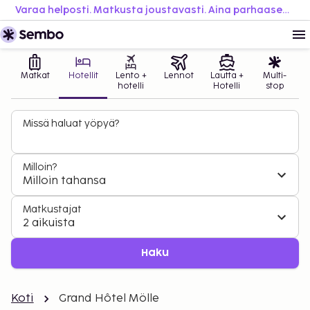
Varaa helposti. Matkusta joustavasti. Aina parhaaseen hintaan.
Matkat
Hotellit
Lento +
Lennot
Lautta +
Multi-
hotelli
Hotelli
stop
Missä haluat yöpyä?
Milloin?
Milloin tahansa
Matkustajat
2 aikuista
Haku
Koti
Grand Hôtel Mölle