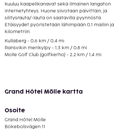
kuuluu kaapelikanavat sekä ilmainen langaton
internetyhteys. Huone siivotaan päivittäin, ja
silitysrauta/-lauta on saatavilla pyynnöstä.
Etäisyydet pyöristetään lähimpään 0,1 mailiin ja
kilometriin.
Kullaberg - 0,6 km / 0,4 mi
Ransvikin merikylpy - 1,3 km / 0,8 mi
Molle Golf Club (golfkerho) - 2,2 km / 1,4 mi
Kullenin majakka - 3,8 km / 2,4 mi
Ladonia - 4,1 km / 2,6 mi
Krapperupin kartano - 4,3 km / 2,7 mi
Kullabergin viinitarha - 4,9 km / 3,1 mi
St Arlids Golf Club (golfkerho) - 8,5 km / 5,3 mi
Grand Hôtel Mölle kartta
Sofieron linna - 28,9 km / 18 mi
Viking (ranta) - 30,5 km / 18,9 mi
Jarnvagens Museum Angelholm (museo) - 30,5 km /
Osoite
19 mi
Grand Hôtel Mölle
Pålsjöbaden - 31,4 km / 19,5 mi
Bökebolsvägen 11