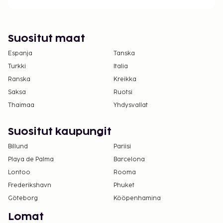
Suositut maat
Espanja
Tanska
Turkki
Italia
Ranska
Kreikka
Saksa
Ruotsi
Thaimaa
Yhdysvallat
Suositut kaupungit
Billund
Pariisi
Playa de Palma
Barcelona
Lontoo
Rooma
Frederikshavn
Phuket
Göteborg
Kööpenhamina
Lomat