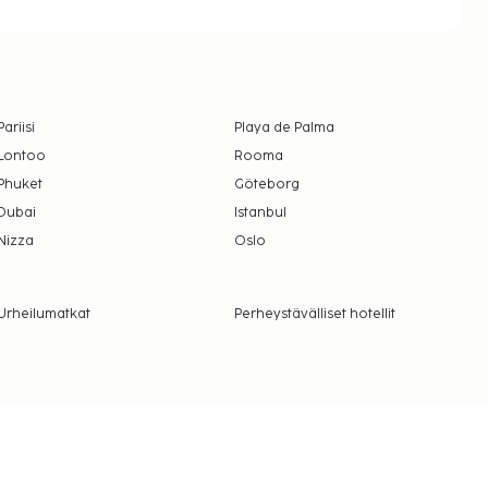
Pariisi
Playa de Palma
Lontoo
Rooma
Phuket
Göteborg
Dubai
Istanbul
Nizza
Oslo
Urheilumatkat
Perheystävälliset hotellit