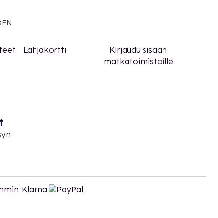
EDEN
teet
Lahjakortti
Kirjaudu sisään
matkatoimistoille
t
syn