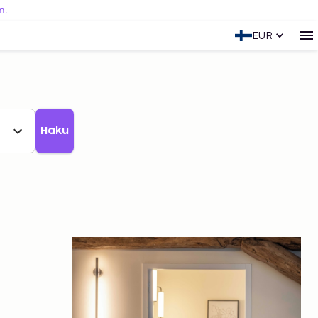
n.
EUR
Haku