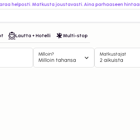
araa helposti. Matkusta joustavasti. Aina parhaaseen hintaa
ot
Lautta + Hotelli
Multi-stop
Milloin?
Matkustajat
Milloin tahansa
2 aikuista