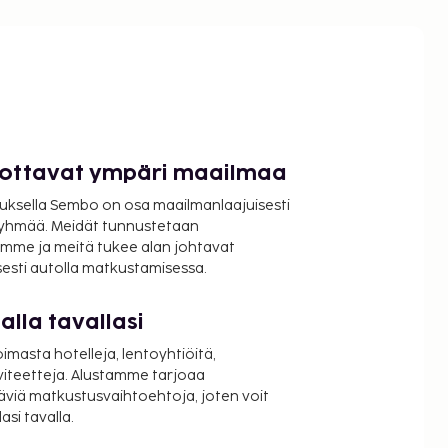
luottavat ympäri maailmaa
uksella Sembo on osa maailmanlaajuisesti
ryhmää. Meidät tunnustetaan
mme ja meitä tukee alan johtavat
isesti autolla matkustamisessa.
lla tavallasi
oimasta hotelleja, lentoyhtiöitä,
viteetteja. Alustamme tarjoaa
äviä matkustusvaihtoehtoja, joten voit
si tavalla.