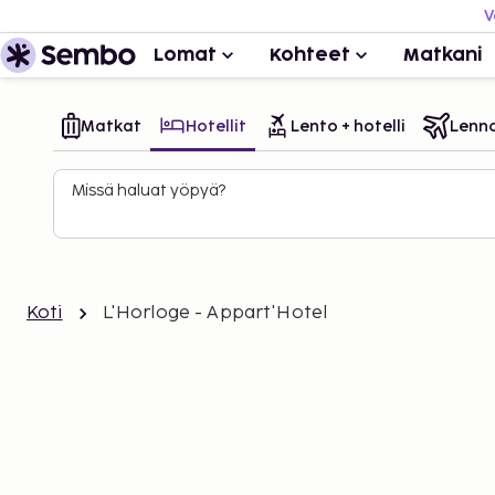
V
Lomat
Kohteet
Matkani
Matkat
Hotellit
Lento + hotelli
Lenn
Missä haluat yöpyä?
Koti
L'Horloge - Appart'Hotel