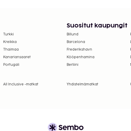
 / 114,7 mi
 on puutarha sekä
elut. L'Horloge -
Suositut kaupungit
delin. Maksullinen
Turkki
Billund
.00.
Kreikka
Barcelona
suoritettavat maksut.
Thaimaa
Frederikshavn
Kanariansaaret
Kööpenhamina
öpyminen
Portugali
Berliini
lmoittamat maksut.
 ja 12 EUR lapsille
All Inclusive -matkat
Yhdistelmämatkat
a takuumaksut eivät
.
ivät voi ylittää 1000
. Saat lisätietoja