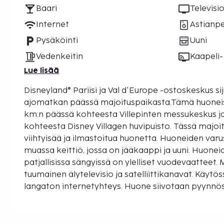
Baari
Televisi
Internet
Astianp
Pysäköinti
Uuni
Vedenkeitin
Kaapeli- 
Lue lisää
Disneyland® Pariisi ja Val d'Europe -ostoskeskus si
ajomatkan päässä majoituspaikasta.Tämä huoneisto
km:n päässä kohteesta Villepinten messukeskus j
kohteesta Disney Villagen huvipuisto. Tässä majoi
viihtyisää ja ilmastoitua huonetta. Huoneiden var
muassa keittiö, jossa on jääkaappi ja uuni. Huon
patjallisissa sängyissä on ylelliset vuodevaatteet.
tuumainen älytelevisio ja satelliittikanavat. Käytö
langaton internetyhteys. Huone siivotaan pyynnö
oleskelualue ja mikroaaltouuni. Etäisyydet pyöris
mailiin ja kilometriin.