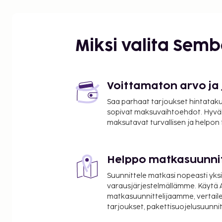
Aquatonic Paris Val d'Europen kylpylä - 2,1 km / 1,
Kuolleen miehen sokkelo - 3,9 km / 2,4 mi
Alicen utelias sokkelo - 4,1 km / 2,6 mi
Disney Villagen huvipuisto - 4,3 km / 2,7 mi
Miksi valita Sem
Disneyland® Pariisi - 4,3 km / 2,7 mi
Val d'Europe -ostoskeskus - 4,4 km / 2,8 mi
La Vallee Villagen ostoskeskus - 5,8 km / 3,6 mi
SEA LIFE Val d'Europe - 5,8 km / 3,6 mi
Voittamaton arvo ja
Ferme Sainte-Genevièven kulttuurikeskus - 6,6 km 
Saa parhaat tarjoukset hintatakuu
Parc des Communes -puisto - 7,1 km / 4,4 mi
sopivat maksuvaihtoehdot. Hyvä
Bussy-Guermantes Golf Course (golfkeskus) - 7,4 k
maksutavat turvallisen ja helpon
Golf Paris Val d’Europe - 7,4 km / 4,6 mi
Uskontojen ja kulttuurien esplanadi - 7,9 km / 4,9 
Eteläranta - 8,6 km / 5,3 mi
Helppo matkasuunni
Pohjoinen ranta - 8,6 km / 5,3 mi
Suunnittele matkasi nopeasti yksi
Lähimmät lentokentät ovat:
varausjärjestelmällämme. Käytä A
Roissy - Charles de Gaullen lentokenttä (CDG) - 32,
matkasuunnittelijaamme, vertaile
tarjoukset, pakettisuojelusuunn
Orlyn lentokenttä (ORY) - 42,7 km / 26,6 mi
Pariisi (BVA-Beauvais) - 109,3 km / 67,9 mi