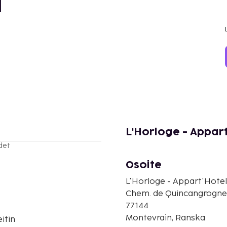
l
L'Horloge - Appart
det
Osoite
L'Horloge - Appart'Hotel
Chem. de Quincangrogne
77144
Montevrain, Ranska
itin