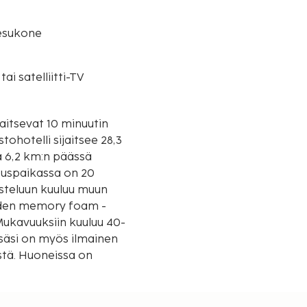
o
esukone
tai satelliitti-TV
jaitsevat 10 minuutin
hotelli sijaitsee 28,3
a 6,2 km:n päässä
tuspaikassa on 20
usteluun kuuluu muun
eiden memory foam -
 Mukavuuksiin kuuluu 40-
ssäsi on myös ilmainen
stä. Huoneissa on
tetään lähimpään 0,1