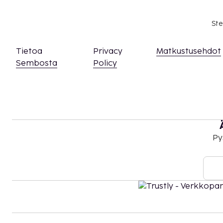
asiasta ottamalla yhteyttä majoituspaikkaan
olevien tietojen avulla.
Ste
Tietoa
Privacy
Matkustusehdot
Sembosta
Policy
Py