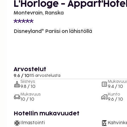
L'Horloge - Appart'Hote
Montevrain, Ranska
Disneyland® Pariisi on lähistöllä
Arvostelut
9.6 / 10
115 arvostelusta
Siisteys
Mukavuu
9.8 / 10
9.4 / 10
Mukavuus
Kunto
10 / 10
9.6 / 10
Hotellin mukavuudet
Ilmastointi
Kahvinke