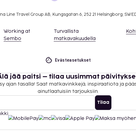
 varausvahvistuksessa
na Line Travel Group AB, Kungsgatan 6, 252 21 Helsingborg, SW
Working at
Turvallista
Koh
Sembo
matkavakuudella
Evästeasetukset
Älä jää paitsi – tilaa uusimmat päivitykse
sy ajan tasalla! Saat matkavinkkejä, inspiraatiota ja pää
ainutlaatuisiin tarjouksiin.
Tilaa