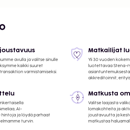
3 mi
bo
 joustavuus
Matkailijat 
/ 4,1 mi
mme avulla ja valitse sinulle
Yli 30 vuoden kokem
ksymme kaikki suuret
luotettavaa Stena-
m / 4,6 mi
 transaktion varmistamiseksi.
asiantuntemuksesta
akkreditoinnit, erity
mi
ttelu
Matkusta oma
nkertaisella
Valitse laajasta valik
meliaa, AI-
lomakohteita ja akti
3 km / 20,1 mi
 hintoja ja löydä parhaat
joustavuutta ja kest
itelmamme turvin.
matkustaa haluamalla