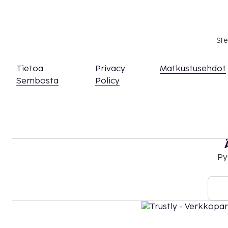
henkilöä)
Pysäköintimaksu lähellä sijaitsevalla pysäköint
päivä (492 metrin päässä)
Ste
Aikainen sisäänkirjautuminen (riippuu saatavu
Myöhäinen uloskirjautuminen (riippuu saatavu
Tietoa
Privacy
Matkustusehdot
Yllä oleva luettelo ei ehkä kata kaikkea. Maksut j
Sembosta
Policy
välttämättä sisällä veroja, ja ne saattavat muuttua
Kansallisten määräysten vuoksi käteismaksut e
EUR:n suuruista summaa tässä majoituspaikassa
asiasta ottamalla yhteyttä majoituspaikkaan
olevien tietojen avulla.
Uima-allasta voi käyttää klo 10.00–22.00.
Py
Vain sisäänkirjautuneet asiakkaat saavat olesk
Kaikki maksut voidaan maksaa käteisettömillä