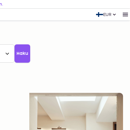
n.
EUR
Haku