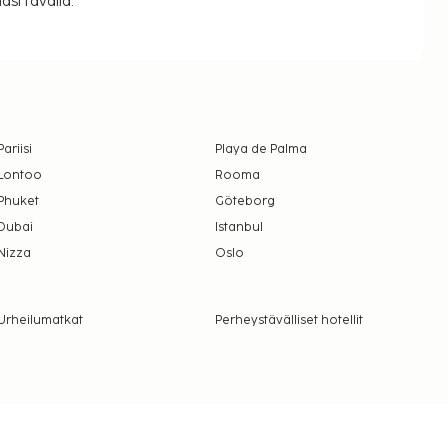
si tavalla.
Pariisi
Playa de Palma
Lontoo
Rooma
Phuket
Göteborg
Dubai
Istanbul
Nizza
Oslo
Urheilumatkat
Perheystävälliset hotellit