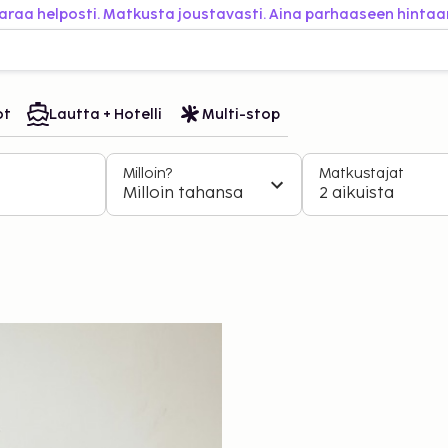
araa helposti. Matkusta joustavasti. Aina parhaaseen hintaa
ot
Lautta + Hotelli
Multi-stop
Milloin?
Matkustajat
Milloin tahansa
2 aikuista