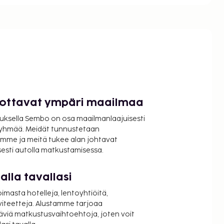
luottavat ympäri maailmaa
uksella Sembo on osa maailmanlaajuisesti
ryhmää. Meidät tunnustetaan
mme ja meitä tukee alan johtavat
isesti autolla matkustamisessa.
lla tavallasi
oimasta hotelleja, lentoyhtiöitä,
viteetteja. Alustamme tarjoaa
äviä matkustusvaihtoehtoja, joten voit