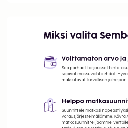
Luxemburgin puisto - 1 km / 0,6 mi
Pariisin katakombit - 1,1 km / 0,7 mi
Le Bon Marché - 1,4 km / 0,9 mi
Saint-Sulpicen kirkko - 1,7 km / 1,1 mi
Saint-Germain-des-Presin luostari - 2 km / 1,2 mi
Miksi valita Sem
Sorbonnen yliopisto - 2 km / 1,2 mi
Les Invalides - 2,1 km / 1,3 mi
Panthéon - 2,3 km / 1,4 mi
Parc Montsouris (puisto) - 2,3 km / 1,4 mi
Voittamaton arvo ja
Rue Mouffetard - 2,5 km / 1,5 mi
Saa parhaat tarjoukset hintatakuu
Musée Rodin - 2,6 km / 1,6 mi
sopivat maksuvaihtoehdot. Hyvä
Rue Cler - 2,6 km / 1,6 mi
maksutavat turvallisen ja helpon
Musée d'Orsay - 2,6 km / 1,6 mi
Seine - 2,7 km / 1,7 mi
Helppo matkasuunni
Lähimmät lentokentät ovat:
Orlyn lentokenttä (ORY) - 14,5 km / 9 mi
Suunnittele matkasi nopeasti yksi
Roissy - Charles de Gaullen lentokenttä (CDG) - 45,
varausjärjestelmällämme. Käytä A
Pariisi (BVA-Beauvais) - 95,6 km / 59,4 mi
matkasuunnittelijaamme, vertaile