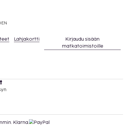
EDEN
teet
Lahjakortti
Kirjaudu sisään
matkatoimistoille
t
syn