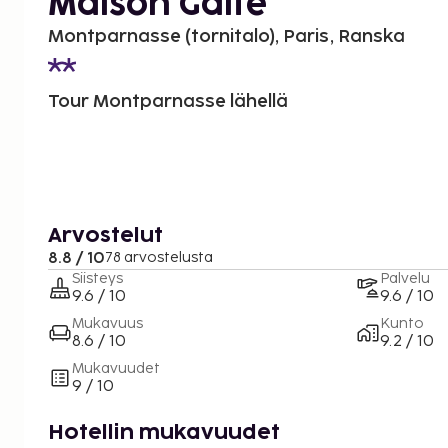
Maison Gaité
Montparnasse (tornitalo), Paris, Ranska
Tour Montparnasse lähellä
Arvostelut
8.8 / 10
78 arvostelusta
Siisteys
Palvelu
9.6 / 10
9.6 / 10
Mukavuus
Kunto
8.6 / 10
9.2 / 10
Mukavuudet
9 / 10
Hotellin mukavuudet