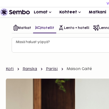
V
Lomat
Kohteet
Matkani
Matkat
Hotellit
Lento + hotelli
Lenn
Missä haluat yöpyä?
Koti
Ranska
Pariisi
Maison Gaité