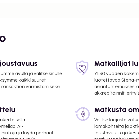
bo
 joustavuus
Matkailijat 
mme avulla ja valitse sinulle
Yli 30 vuoden kokem
ksymme kaikki suuret
luotettavaa Stena-
 transaktion varmistamiseksi.
asiantuntemuksesta
akkreditoinnit, erity
ttelu
Matkusta oma
nkertaisella
Valitse laajasta valik
3 km / 28,1 mi
meliaa, AI-
lomakohteita ja akti
 hintoja ja löydä parhaat
joustavuutta ja kest