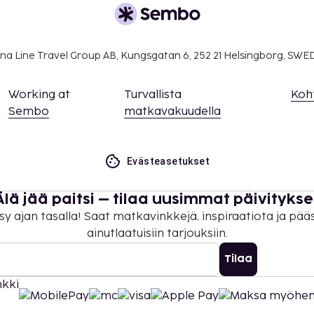
ialueella: 32 EUR per
na Line Travel Group AB, Kungsgatan 6, 252 21 Helsingborg, SW
udesta): 50 EUR
udesta): 50 EUR
Working at
Turvallista
Koh
a takuumaksut eivät
Sembo
matkavakuudella
.
ivät voi ylittää 1000
. Saat lisätietoja
Evästeasetukset
 varausvahvistuksessa
Älä jää paitsi – tilaa uusimmat päivitykse
sy ajan tasalla! Saat matkavinkkejä, inspiraatiota ja pää
ella huoneissa.
ainutlaatuisiin tarjouksiin.
 maksutavoilla.
Tilaa