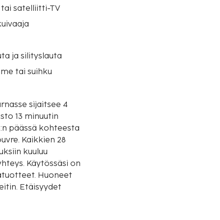
tai satelliitti-TV
uivaaja
uta ja silityslauta
me tai suihku
rnasse sijaitsee 4
sto 13 minuutin
uvre. Kaikkien 28
uksiin kuuluu
yhteys. Käytössäsi on
iatuotteet. Huoneet
itin. Etäisyydet