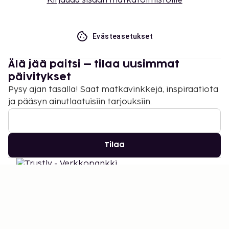
Kirjaudu sisään matkatoimistoille
Evästeasetukset
Älä jää paitsi – tilaa uusimmat
päivitykset
Pysy ajan tasalla! Saat matkavinkkejä, inspiraatiota
ja pääsyn ainutlaatuisiin tarjouksiin.
Tilaa