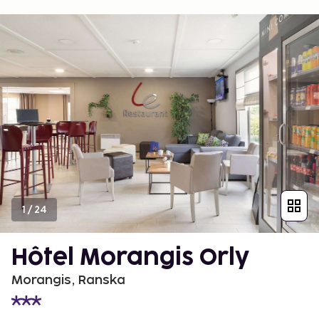
1
/
24
Hôtel Morangis Orly
Morangis, Ranska