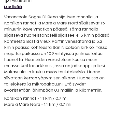
Pysäköinti
Lue lisää
Vacanceole Sognu Di Rena sijaitsee rannalla, ja
Korsikan rannat ja Mare a Mare Nord sijaitsevat 15
minuutin kävelymatkan päässä. Tämä rannalla
sijaitseva huoneistohotelli sijaitsee 41,3 km:n päässä
kohteesta Bastia Vieux Portin venesatama ja 5,2
km:n päässä kohteesta San Nicolaon kirkko. Tässä
majoituspaikassa on 109 viihtyisää ja ilmastoitua
huonetta. Huoneiden varusteluun kuuluu muun
muassa keittonurkkaus, jossa on jääkaappi ja liesi.
Mukavuuksiin kuuluu myös taulutelevisio. Huone
siivotaan kerran yöpymisen aikana. Huoneissa on
tallelokero ja mikroaaltouuni. Etäisyydet
pyöristetään lähimpään 0,1 mailiin ja kilometriin.
Korsikan rannat - 1,1 km / 0,7 mi
Mare a Mare Nord - 1,1 km / 0,7 mi
San Nicolaon kirkko - 4 km / 2,5 mi