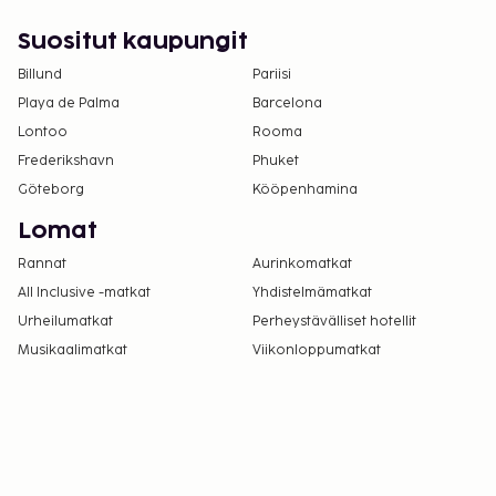
Kausiluontoinen uima-allas on käytettävissä
huhtikuusta syyskuuhun.
Suositut kaupungit
Billund
Pariisi
Playa de Palma
Barcelona
Lontoo
Rooma
Frederikshavn
Phuket
Göteborg
Kööpenhamina
Lomat
Rannat
Aurinkomatkat
All Inclusive -matkat
Yhdistelmämatkat
Urheilumatkat
Perheystävälliset hotellit
Musikaalimatkat
Viikonloppumatkat