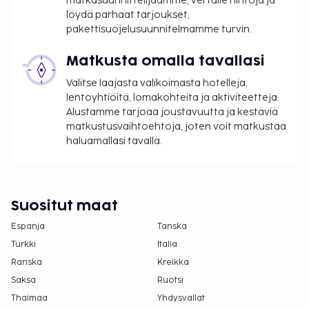
matkasuunnittelijaamme, vertaile hintoja ja
kulutukseen perustuvan lämmitysmaksun per
löydä parhaat tarjoukset,
henkilö.
pakettisuojelusuunnitelmamme turvin.
Lemmikit: 12 EUR per majoitustila per päivä
Matkusta omalla tavallasi
Avustajaeläimistä ei veloiteta lisämaksuja
Vauvansänky: 5.0 EUR per päivä
Valitse laajasta valikoimasta hotelleja,
Lakanat ovat saatavilla lisämaksua vastaan (tai
lentoyhtiöitä, lomakohteita ja aktiviteetteja.
asiakkaat voivat tuoda omansa)
Alustamme tarjoaa joustavuutta ja kestäviä
matkustusvaihtoehtoja, joten voit matkustaa
Pyyhkeet ovat saatavilla lisämaksusta (tai
haluamallasi tavalla.
asiakkaat voivat tuoda omansa)
Yllä oleva luettelo ei ehkä kata kaikkea. Maksut ja
takuumaksut eivät välttämättä sisällä veroja, ja ne
Suositut maat
saattavat muuttua.
Espanja
Tanska
Kansallisten määräysten vuoksi käteismaksut
eivät voi ylittää 1000 EUR:n suuruista summaa
Turkki
Italia
tässä majoituspaikassa. Saat lisätietoja asiasta
Ranska
Kreikka
ottamalla yhteyttä majoituspaikkaan
Saksa
Ruotsi
varausvahvistuksessa olevien tietojen avulla.
Thaimaa
Yhdysvallat