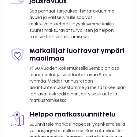
joustavuus
allas ja terassi. Palveluihin kuuluu myös
baari/aulabaari ja allasbaari, joissa voit rentoutua
Saa parhaat tarjoukset hintatakuumme
avulla ja valitse sinulle sopivat
raikkaan juoman parissa. Seuraavat tilat on suljettu
maksuvaihtoehdot. Hyväksymme kaikki
kausittain joka vuosi. Ne on suljettu 30. 9ta – 1. 5ta:
suuret maksutavat turvallisen ja helpon
Uima-allas
transaktion varmistamiseksi.
Majoituspaikka veloittaa seuraavat paikan päällä
Matkailijat luottavat ympäri
suoritettavat maksut. Maksuihin saattaa sisältyä
maailmaa
sovellettavat verot:
Yli 30 vuoden kokemuksella Sembo on osa
Takuumaksu: 300.00 EUR per yöpyminen
maailmanlaajuisesti luotettavaa Stena-
Kaupungin perimä vero: 0.65 EUR per henkilö
ryhmää. Meidät tunnustetaan
per yö. Tätä veroa ei peritä alle 18 vuotta
asiantuntemuksestamme ja meitä tukee alan
vanhoilta lapsilta.
johtavat akkreditoinnit, erityisesti autolla
Siivousmaksu: 90 EUR per majoitustila per
matkustamisessa.
yöpyminen (vaihtelee huoneen koon mukaan)
Helppo matkasuunnittelu
Tässä on mainittu kaikki majoituspaikan meille
Suunnittele matkasi nopeasti yksinkertaisella
ilmoittamat maksut.
varausjärjestelmällämme. Käytä Ameliaa, AI-
Tämä majoitusliike veloittaa kausiluonteisen