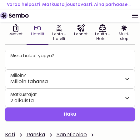
Varaa helposti. Matkusta joustavasti. Aina parhaaseen hintaan.
Matkat
Hotellit
Lento +
Lennot
Lautta +
Multi-
hotelli
Hotelli
stop
Missä haluat yöpyä?
Milloin?
Milloin tahansa
Matkustajat
2 aikuista
Haku
Koti
Ranska
San Nicolao