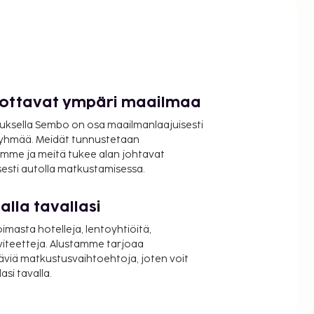
luottavat ympäri maailmaa
uksella Sembo on osa maailmanlaajuisesti
ryhmää. Meidät tunnustetaan
mme ja meitä tukee alan johtavat
isesti autolla matkustamisessa.
lla tavallasi
oimasta hotelleja, lentoyhtiöitä,
viteetteja. Alustamme tarjoaa
äviä matkustusvaihtoehtoja, joten voit
si tavalla.