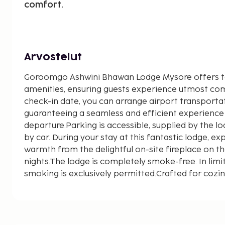
comfort.
Arvostelut
Goroomgo Ashwini Bhawan Lodge Mysore offers t
amenities, ensuring guests experience utmost comf
check-in date, you can arrange airport transportat
guaranteeing a seamless and efficient experience 
departure.Parking is accessible, supplied by the l
by car. During your stay at this fantastic lodge, 
warmth from the delightful on-site fireplace on th
nights.The lodge is completely smoke-free. In lim
smoking is exclusively permitted.Crafted for cozi
provides an array of features, guaranteeing a tranq
maintaining the level of comfort. Chosen accomm
include entry to the executive lounge, offering p
ambiance of refined extravagance. Each morning