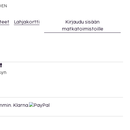
EDEN
teet
Lahjakortti
Kirjaudu sisään
matkatoimistoille
t
syn