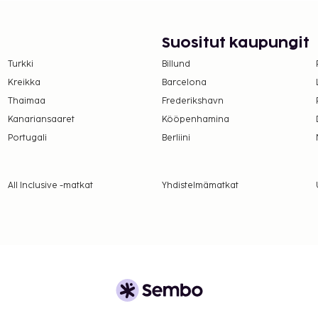
Suositut kaupungit
Turkki
Billund
Kreikka
Barcelona
Thaimaa
Frederikshavn
Kanariansaaret
Kööpenhamina
Portugali
Berliini
All Inclusive -matkat
Yhdistelmämatkat