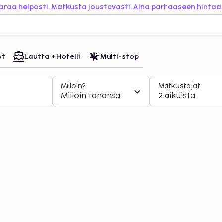
araa helposti. Matkusta joustavasti. Aina parhaaseen hintaa
ot
Lautta + Hotelli
Multi-stop
Milloin?
Matkustajat
Milloin tahansa
2 aikuista