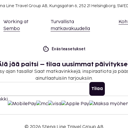
na Line Travel Group AB, Kungsgatan 6, 252 21 Helsingborg, SW
Working at
Turvallista
Koh
Sembo
matkavakuudella
Evästeasetukset
Älä jää paitsi – tilaa uusimmat päivitykse
sy ajan tasalla! Saat matkavinkkejä, inspiraatiota ja pää
ainutlaatuisiin tarjouksiin.
Tilaa
©
2026
Stena Line Travel Group AB