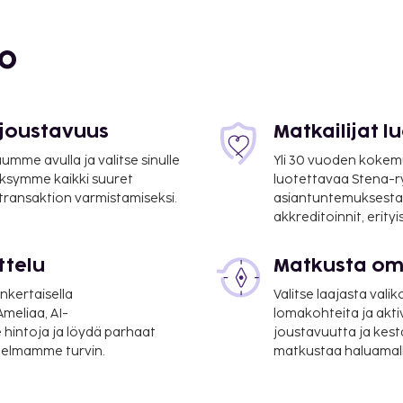
reakfast kick-starts
ur essential cup of
bo
 visit, indulge in a range
 your experience.
 be brought right to your
hrough their distinctive
 joustavuus
Matkailijat 
mme avulla ja valitse sinulle
Yli 30 vuoden kokem
ksymme kaikki suuret
luotettavaa Stena-
 transaktion varmistamiseksi.
asiantuntemuksesta
akkreditoinnit, erity
ttelu
Matkusta oma
nkertaisella
Valitse laajasta valik
meliaa, AI-
lomakohteita ja akti
 hintoja ja löydä parhaat
joustavuutta ja kest
itelmamme turvin.
matkustaa haluamalla