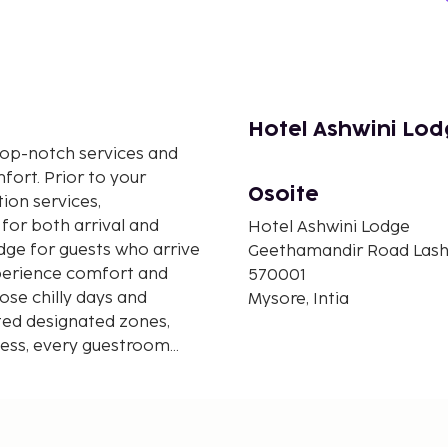
Hotel Ashwini Lod
op-notch services and
ort. Prior to your
Osoite
ion services,
for both arrival and
Hotel Ashwini Lodge
odge for guests who arrive
Geethamandir Road Lashk
experience comfort and
570001
ose chilly days and
Mysore, Intia
ited designated zones,
ness, every guestroom
uil night's sleep while
odation prices might
remium services amid an
 at Goroomgo Ashwini