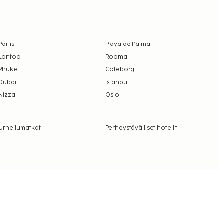
Pariisi
Playa de Palma
Lontoo
Rooma
Phuket
Göteborg
Dubai
Istanbul
Nizza
Oslo
Urheilumatkat
Perheystävälliset hotellit