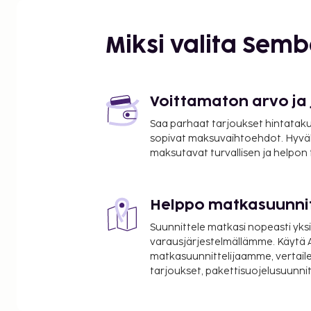
Bhawan Lodge Mysore, a scrumptious, homemade b
the day. Begin your holiday mornings right with yo
Miksi valita Sem
coffee, offered daily at the cafe on-site.During your
of delightful culinary choices at lodge to enhance
Experience unparalleled comfort as groceries can
room at Goroomgo Ashwini Bhawan Lodge Mysore t
Voittamaton arvo ja
delivery assistance.
Saa parhaat tarjoukset hintatakuu
sopivat maksuvaihtoehdot. Hyvä
maksutavat turvallisen ja helpon
Helppo matkasuunni
Suunnittele matkasi nopeasti yksi
varausjärjestelmällämme. Käytä A
matkasuunnittelijaamme, vertaile
tarjoukset, pakettisuojelusuunn