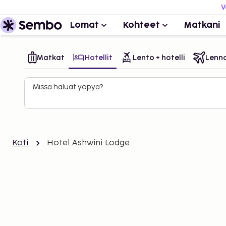
V
Lomat
Kohteet
Matkani
Matkat
Hotellit
Lento + hotelli
Lenn
Missä haluat yöpyä?
Koti
Hotel Ashwini Lodge