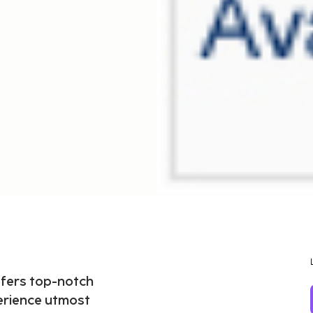
fers top-notch
erience utmost