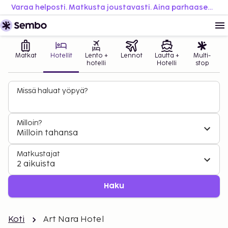
Varaa helposti. Matkusta joustavasti. Aina parhaaseen hintaan.
Matkat
Hotellit
Lento +
Lennot
Lautta +
Multi-
hotelli
Hotelli
stop
Missä haluat yöpyä?
Milloin?
Milloin tahansa
Matkustajat
2 aikuista
Haku
Koti
Art Nara Hotel