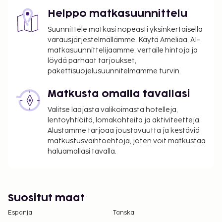
Helppo matkasuunnittelu
Suunnittele matkasi nopeasti yksinkertaisella
varausjärjestelmällämme. Käytä Ameliaa, AI-
matkasuunnittelijaamme, vertaile hintoja ja
löydä parhaat tarjoukset,
pakettisuojelusuunnitelmamme turvin.
Matkusta omalla tavallasi
Valitse laajasta valikoimasta hotelleja,
lentoyhtiöitä, lomakohteita ja aktiviteetteja.
Alustamme tarjoaa joustavuutta ja kestäviä
matkustusvaihtoehtoja, joten voit matkustaa
haluamallasi tavalla.
Suositut maat
Espanja
Tanska