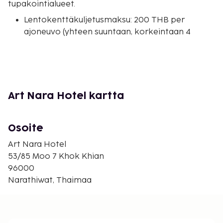
tupakointialueet.
Lentokenttäkuljetusmaksu: 200 THB per
ajoneuvo (yhteen suuntaan, korkeintaan 4
henkilöä)
Lisävuode: 416.0 THB per yö
Yllä oleva luettelo ei ehkä kata kaikkea. Maksut ja
takuumaksut eivät välttämättä sisällä veroja, ja ne
Art Nara Hotel kartta
saattavat muuttua.
Osoite
Art Nara Hotel
53/85 Moo 7 Khok Khian
96000
Narathiwat, Thaimaa