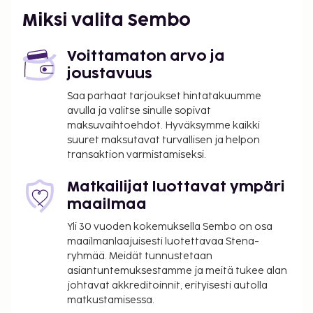
Miksi valita Sembo
Voittamaton arvo ja
joustavuus
Saa parhaat tarjoukset hintatakuumme
avulla ja valitse sinulle sopivat
maksuvaihtoehdot. Hyväksymme kaikki
suuret maksutavat turvallisen ja helpon
transaktion varmistamiseksi.
Matkailijat luottavat ympäri
maailmaa
Yli 30 vuoden kokemuksella Sembo on osa
maailmanlaajuisesti luotettavaa Stena-
ryhmää. Meidät tunnustetaan
asiantuntemuksestamme ja meitä tukee alan
johtavat akkreditoinnit, erityisesti autolla
matkustamisessa.