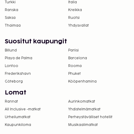
Turkki
Italia
Ranska
Kreikka
Saksa
Ruotsi
Thaimaa
Yhdysvallat
Suositut kaupungit
Billund
Pariisi
Playa de Palma
Barcelona
Lontoo
Rooma
Frederikshavn
Phuket
Göteborg
Kööpenhamina
Lomat
Rannat
Aurinkomatkat
All Inclusive -matkat
Yhdistelmämatkat
Urheilumatkat
Perheystävälliset hotellit
Kaupunkiloma
Musikaalimatkat