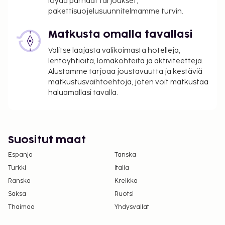
löydä parhaat tarjoukset,
per yö. Tätä veroa ei peritä alle 18 vuotta
pakettisuojelusuunnitelmamme turvin.
vanhoilta lapsilta.
Matkusta omalla tavallasi
Tässä on mainittu kaikki majoituspaikan meille
Valitse laajasta valikoimasta hotelleja,
ilmoittamat maksut.
lentoyhtiöitä, lomakohteita ja aktiviteetteja.
Maksu buffetaamiaisesta: noin 14.90 EUR
Alustamme tarjoaa joustavuutta ja kestäviä
matkustusvaihtoehtoja, joten voit matkustaa
aikuisille ja 7.45 EUR lapsille
haluamallasi tavalla.
Katettu omatoiminen pysäköinti: 30 EUR per
päivä
Lemmikit: 5 EUR per lemmikki per päivä
Avustajaeläimistä ei veloiteta lisämaksuja
Suositut maat
Aikainen sisäänkirjautuminen (riippuu
Espanja
saatavuudesta): 35 EUR
Tanska
Myöhäinen uloskirjautuminen (riippuu
Turkki
Italia
saatavuudesta): 35 EUR
Ranska
Kreikka
Saksa
Ruotsi
Yllä oleva luettelo ei ehkä kata kaikkea. Maksut ja
Thaimaa
Yhdysvallat
takuumaksut eivät välttämättä sisällä veroja, ja ne
saattavat muuttua.