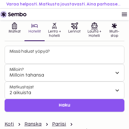
Varaa helposti. Matkusta joustavasti. Aina parhaaseen hintaan.
Matkat
Hotellit
Lento +
Lennot
Lautta +
Multi-
hotelli
Hotelli
stop
Missä haluat yöpyä?
Milloin?
Milloin tahansa
Matkustajat
2 aikuista
Haku
Koti
Ranska
Pariisi