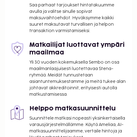
Saa parhaat tarjoukset hintatakuumme
omatoiminen pysäköinti. Käytössäsi on terassi sekä
avulla ja valitse sinulle sopivat
ilmainen langaton internetyhteys ja concierge-
maksuvaihtoehdot. Hyväksymme kaikki
palvelut. Tämän hotellin palveluihin kuuluu muun
suuret maksutavat turvallisen ja helpon
muassa lahjatavaraliikkeitä/lehtikioskeja, televisio
transaktion varmistamiseksi.
yleisissä tiloissa ja juhlasali. Majoituspaikan
ravintola, LA PLACE GUSTAVE, on hyvä paikka
Matkailijat luottavat ympäri
lounaan tai illallisen nauttimiseen; ravintolan
maailmaa
erikoisuuksiin kuuluu ranskalainen keittiö.
Yli 30 vuoden kokemuksella Sembo on osa
Palveluihin kuuluu myös kahvila. Hotellista löytyy 2
maailmanlaajuisesti luotettavaa Stena-
baaria, joissa voit rentoutua päivän päätteeksi.
ryhmää. Meidät tunnustetaan
Maksullinen buffetaamiainen tarjotaan päivittäin
asiantuntemuksestamme ja meitä tukee alan
klo 4.00–12.00. Tämän majoituspaikan virallisen
johtavat akkreditoinnit, erityisesti autolla
matkustamisessa.
tähtiluokituksen on myöntänyt Ranskan turismin
kehitysjärjestö ATOUT.
Helppo matkasuunnittelu
Majoituspaikka veloittaa seuraavat paikan päällä
Suunnittele matkasi nopeasti yksinkertaisella
suoritettavat maksut. Maksuihin saattaa sisältyä
varausjärjestelmällämme. Käytä Ameliaa, AI-
sovellettavat verot:
matkasuunnittelijaamme, vertaile hintoja ja
Kaupungin perimä vero: 5.53 EUR per henkilö