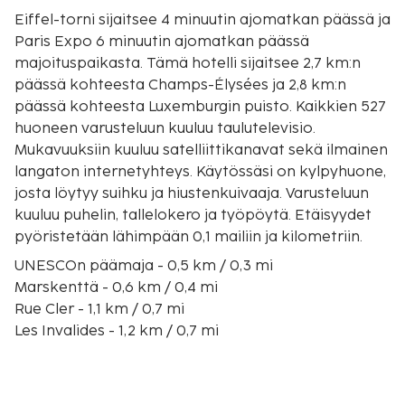
Eiffel-torni sijaitsee 4 minuutin ajomatkan päässä ja
Paris Expo 6 minuutin ajomatkan päässä
majoituspaikasta. Tämä hotelli sijaitsee 2,7 km:n
päässä kohteesta Champs-Élysées ja 2,8 km:n
päässä kohteesta Luxemburgin puisto. Kaikkien 527
huoneen varusteluun kuuluu taulutelevisio.
Mukavuuksiin kuuluu satelliittikanavat sekä ilmainen
langaton internetyhteys. Käytössäsi on kylpyhuone,
josta löytyy suihku ja hiustenkuivaaja. Varusteluun
kuuluu puhelin, tallelokero ja työpöytä. Etäisyydet
pyöristetään lähimpään 0,1 mailiin ja kilometriin.
UNESCOn päämaja - 0,5 km / 0,3 mi
Marskenttä - 0,6 km / 0,4 mi
Rue Cler - 1,1 km / 0,7 mi
Les Invalides - 1,2 km / 0,7 mi
Musée Rodin - 1,4 km / 0,9 mi
Seine - 1,4 km / 0,9 mi
Pont de Bir-Hakeim (silta) - 1,5 km / 0,9 mi