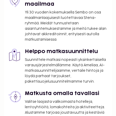
palveluihin kuuluu myös kiertoajelu-/lippupalvelu ja
maailmaa
juhlasali. Madrigal hotel tarjoaa asiakkailleen
Yli 30 vuoden kokemuksella Sembo on osa
ravintolan. Lisämaksullinen buffetaamiainen
maailmanlaajuisesti luotettavaa Stena-
tarjoillaan arkipäivisin klo 6.30–10.30 ja
ryhmää. Meidät tunnustetaan
viikonloppuisin klo 7.00–11.00. Tämän
asiantuntemuksestamme ja meitä tukee alan
majoituspaikan virallisen tähtiluokituksen on
johtavat akkreditoinnit, erityisesti autolla
matkustamisessa.
myöntänyt Ranskan turismin kehitysjärjestö ATOUT.
Majoituspaikka on suljettu 9. 8ta – 29. 8ta.
Helppo matkasuunnittelu
Majoituspaikka veloittaa seuraavat paikan päällä
Suunnittele matkasi nopeasti yksinkertaisella
suoritettavat maksut. Maksuihin saattaa sisältyä
varausjärjestelmällämme. Käytä Ameliaa, AI-
sovellettavat verot:
matkasuunnittelijaamme, vertaile hintoja ja
Kaupungin perimä vero: 5.53 EUR per henkilö
löydä parhaat tarjoukset,
per yö. Tätä veroa ei peritä alle 18 vuotta
pakettisuojelusuunnitelmamme turvin.
vanhoilta lapsilta.
Matkusta omalla tavallasi
Tässä on mainittu kaikki majoituspaikan meille
Valitse laajasta valikoimasta hotelleja,
ilmoittamat maksut.
lentoyhtiöitä, lomakohteita ja aktiviteetteja.
Maksu buffetaamiaisesta: noin 16.5 EUR
Alustamme tarjoaa joustavuutta ja kestäviä