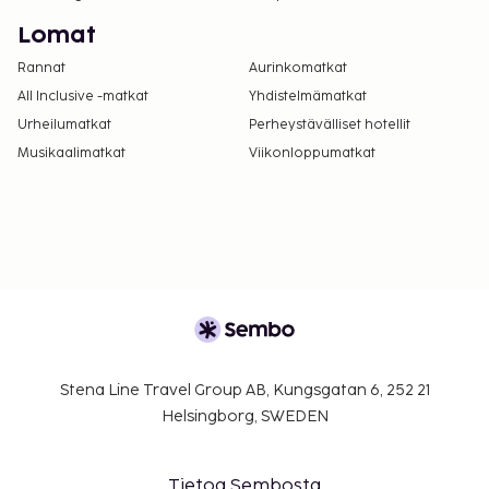
Lomat
Rannat
Aurinkomatkat
All Inclusive -matkat
Yhdistelmämatkat
Urheilumatkat
Perheystävälliset hotellit
Musikaalimatkat
Viikonloppumatkat
Stena Line Travel Group AB, Kungsgatan 6, 252 21
Helsingborg, SWEDEN
Tietoa Sembosta