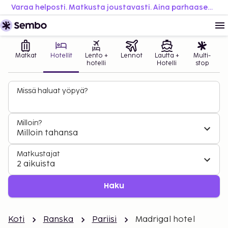
Varaa helposti. Matkusta joustavasti. Aina parhaaseen hintaan.
Matkat
Hotellit
Lento +
Lennot
Lautta +
Multi-
hotelli
Hotelli
stop
Missä haluat yöpyä?
Milloin?
Milloin tahansa
Matkustajat
2 aikuista
Haku
Koti
Ranska
Pariisi
Madrigal hotel