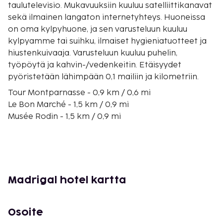
taulutelevisio. Mukavuuksiin kuuluu satelliittikanavat
sekä ilmainen langaton internetyhteys. Huoneissa
on oma kylpyhuone, ja sen varusteluun kuuluu
kylpyamme tai suihku, ilmaiset hygieniatuotteet ja
hiustenkuivaaja. Varusteluun kuuluu puhelin,
työpöytä ja kahvin-/vedenkeitin. Etäisyydet
pyöristetään lähimpään 0,1 mailiin ja kilometriin.
Tour Montparnasse - 0,9 km / 0,6 mi
Le Bon Marché - 1,5 km / 0,9 mi
Musée Rodin - 1,5 km / 0,9 mi
Les Invalides - 1,6 km / 1 mi
Marskenttä - 1,7 km / 1,1 mi
Luxemburgin puisto - 1,8 km / 1,1 mi
Rue Cler - 1,8 km / 1,1 mi
Saint-Sulpicen kirkko - 2,1 km / 1,3 mi
Madrigal hotel kartta
Saint-Germain-des-Presin luostari - 2,2 km / 1,3 mi
Pariisin katakombit - 2,2 km / 1,4 mi
Paris Expo - 2,3 km / 1,4 mi
Osoite