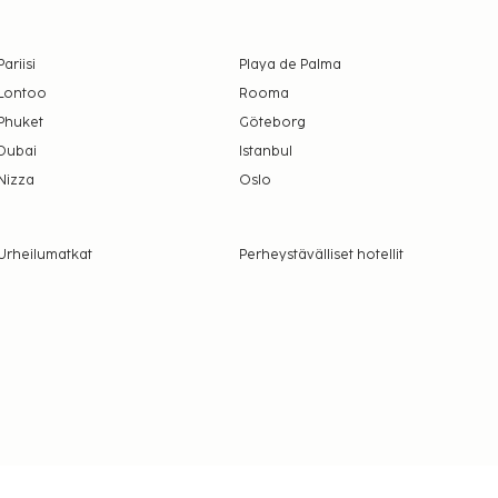
Pariisi
Playa de Palma
Lontoo
Rooma
Phuket
Göteborg
Dubai
Istanbul
Nizza
Oslo
Urheilumatkat
Perheystävälliset hotellit