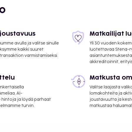
bo
 mi
 joustavuus
Matkailijat 
mme avulla ja valitse sinulle
Yli 30 vuoden kokem
ksymme kaikki suuret
luotettavaa Stena-
 transaktion varmistamiseksi.
asiantuntemuksesta
akkreditoinnit, erity
ttelu
Matkusta oma
nkertaisella
Valitse laajasta valik
nen lentoasema) - 16,4
meliaa, AI-
lomakohteita ja akti
 hintoja ja löydä parhaat
joustavuutta ja kest
itelmamme turvin.
matkustaa haluamalla
asema) - 60,8 km / 37,8
s-uloskirjautuminen ja
aavat palvelut ovat