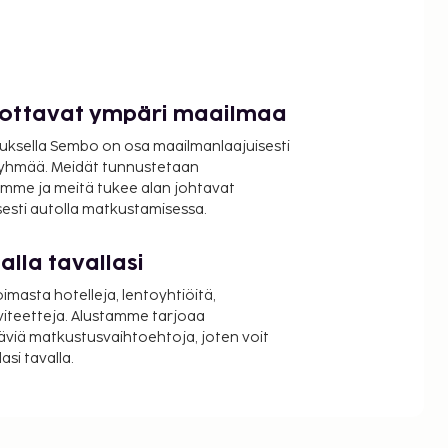
luottavat ympäri maailmaa
uksella Sembo on osa maailmanlaajuisesti
ryhmää. Meidät tunnustetaan
mme ja meitä tukee alan johtavat
isesti autolla matkustamisessa.
lla tavallasi
oimasta hotelleja, lentoyhtiöitä,
viteetteja. Alustamme tarjoaa
äviä matkustusvaihtoehtoja, joten voit
si tavalla.