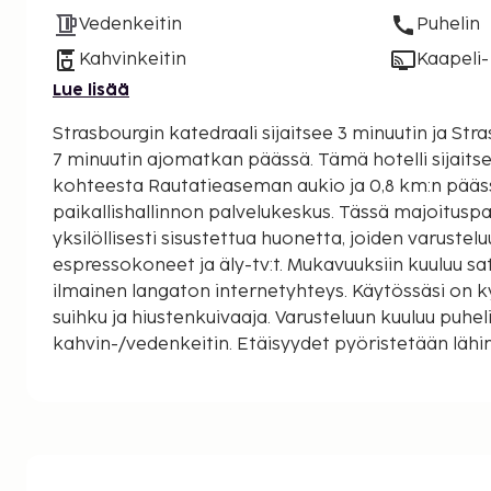
Vedenkeitin
Puhelin
Kahvinkeitin
Kaapeli- 
Lue lisää
Strasbourgin katedraali sijaitsee 3 minuutin ja St
7 minuutin ajomatkan päässä. Tämä hotelli sijaitsee 3,7 km:n päässä
kohteesta Rautatieaseman aukio ja 0,8 km:n pääs
paikallishallinnon palvelukeskus. Tässä majoituspa
yksilöllisesti sisustettua huonetta, joiden varust
espressokoneet ja äly-tv:t. Mukavuuksiin kuuluu sat
ilmainen langaton internetyhteys. Käytössäsi on k
suihku ja hiustenkuivaaja. Varusteluun kuuluu puheli
kahvin-/vedenkeitin. Etäisyydet pyöristetään lähim
kilometriin.
Rivetoile-ostoskeskus - 0,1 km / 0,1 mi
Place d'Austerlitz - 0,6 km / 0,4 mi
Kansallinen paikallishallinnon palvelukeskus - 0,8 
Elsassi-museo - 0,9 km / 0,6 mi