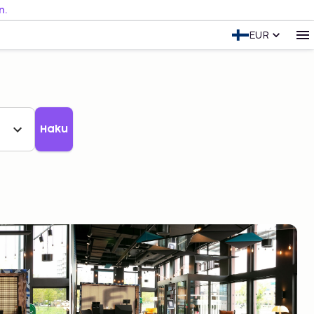
n.
EUR
Haku