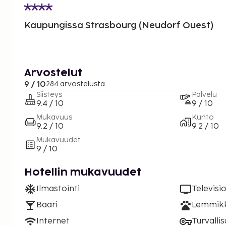
Kaupungissa Strasbourg (Neudorf Ouest)
Arvostelut
9 / 10
284 arvostelusta
Siisteys
Palvelu
9.4 / 10
9 / 10
Mukavuus
Kunto
9.2 / 10
9.2 / 10
Mukavuudet
9 / 10
Hotellin mukavuudet
Ilmastointi
Televisi
Baari
Lemmikki
Internet
Turvalli