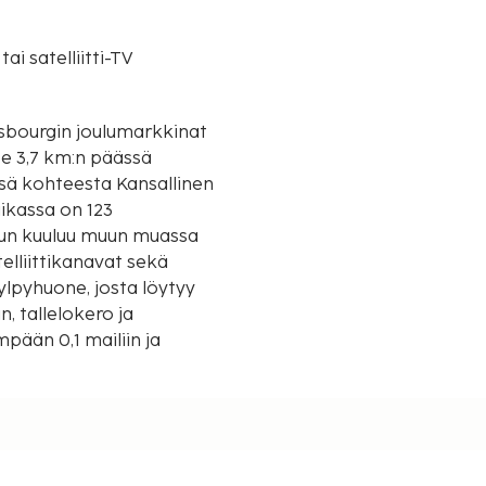
tai satelliitti-TV
rasbourgin joulumarkkinat
sä kohteesta Kansallinen
ikassa on 123
eluun kuuluu muun muassa
elliittikanavat sekä
ylpyhuone, josta löytyy
n, tallelokero ja
pään 0,1 mailiin ja
km / 0,5 mi