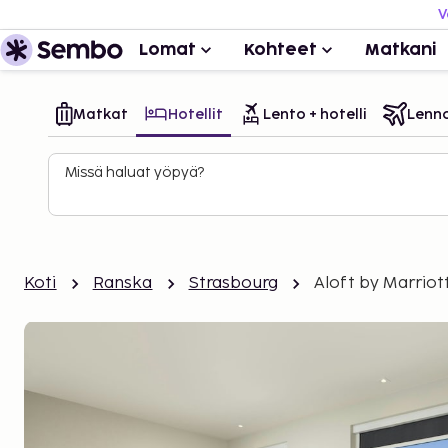
V
Lomat
Kohteet
Matkani
Matkat
Hotellit
Lento + hotelli
Lenn
Missä haluat yöpyä?
Koti
Ranska
Strasbourg
Aloft by Marriot