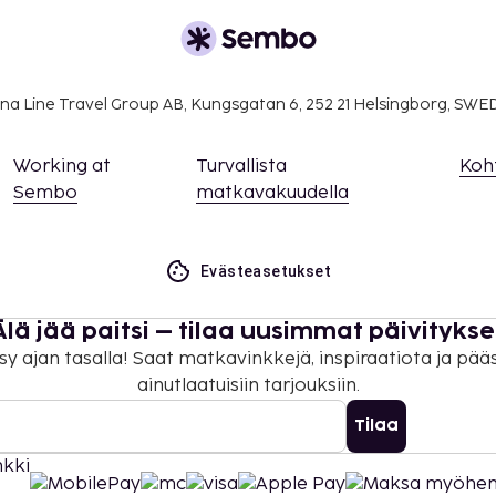
ivät voi ylittää 1000
. Saat lisätietoja
 varausvahvistuksessa
na Line Travel Group AB, Kungsgatan 6, 252 21 Helsingborg, SW
rekkäisiä huoneita, joiden
amalla yhteyttä
Working at
Turvallista
Koh
usvahvistuksesta.
Sembo
matkavakuudella
 maksutavoilla, ja
tteella.
on uloskirjautuminen ovat
Evästeasetukset
kaikki asiakkaat
Älä jää paitsi – tilaa uusimmat päivitykse
identiteettiin katsomatta
sy ajan tasalla! Saat matkavinkkejä, inspiraatiota ja pää
ainutlaatuisiin tarjouksiin.
Tilaa