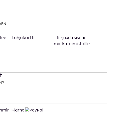
EDEN
teet
Lahjakortti
Kirjaudu sisään
matkatoimistoille
t
syn