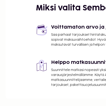
Strasbourgin sairaalan viinikellari - 1 km / 0,6 mi
Miksi valita Sem
Historiallinen museo - 1 km / 0,6 mi
Église Sainte-Madeleine - 1 km / 0,6 mi
Gutenberg-aukio - 1,2 km / 0,7 mi
Cabinet des estampes et des dessins - 1,2 km / 0,7
Voittamaton arvo ja
L'Oeuvre Notre Dame-museo - 1,2 km / 0,7 mi
Saa parhaat tarjoukset hintatakuu
Rohan-palatsi - 1,3 km / 0,8 mi
sopivat maksuvaihtoehdot. Hyvä
Le Vaisseau -museo - 1,3 km / 0,8 mi
maksutavat turvallisen ja helpon
Strasbourgin katedraali - 1,3 km / 0,8 mi
Musée Archéologique - 1,3 km / 0,8 mi
Maison Kammerzell - 1,3 km / 0,8 mi
Helppo matkasuunni
Lähimmät lentokentät ovat:
Suunnittele matkasi nopeasti yksi
Strasbourg, Ranska (SXB-Strasbourgin kansainväli
varausjärjestelmällämme. Käytä A
km / 10,2 mi
matkasuunnittelijaamme, vertaile
tarjoukset, pakettisuojelusuunn
Karlsruhe Baden-Baden (FKB-Baden Airparkin lento
mi
Käytössäsi on express-sisäänkirjautuminen, expres
ympäri vuorokauden auki oleva vastaanotto. Seur