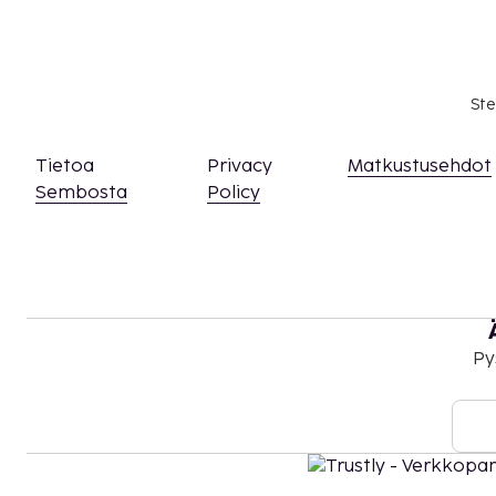
Kansallisten määräysten vuoksi käteismaksut e
EUR:n suuruista summaa tässä majoituspaikassa
asiasta ottamalla yhteyttä majoituspaikkaan
olevien tietojen avulla.
Ste
Majoituspaikassa on tarjolla yhdistettäviä/vie
saatavuus on rajoitettua. Niitä voi pyytää ott
Tietoa
Privacy
Matkustusehdot
majoituspaikkaan. Yhteystiedot löytyvät vara
Sembosta
Policy
Kaikki maksut voidaan maksaa käteisettömillä
asiakkaat voivat päästä huoneeseen mobiililai
Kontaktiton sisäänkirjautuminen ja kontaktit
saatavilla.
Tämä majoituspaikka toivottaa tervetulleiksi 
seksuaaliseen suuntautumiseen tai sukupuoli-
Py
(LGBTQ+ -ystävällinen).