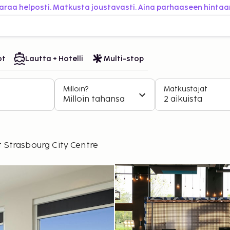
araa helposti. Matkusta joustavasti. Aina parhaaseen hintaa
ot
Lautta + Hotelli
Multi-stop
Milloin?
Matkustajat
Milloin tahansa
2 aikuista
t Strasbourg City Centre