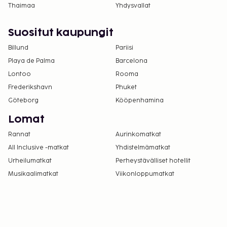
eivät voi ylittää 1000 EUR:n suuruista summaa
Thaimaa
Yhdysvallat
tässä majoituspaikassa. Saat lisätietoja asiasta
ottamalla yhteyttä majoituspaikkaan
Suositut kaupungit
varausvahvistuksessa olevien tietojen avulla.
Billund
Pariisi
Kansallisten tai paikallisten lakien mukaan
Playa de Palma
Barcelona
ilmastoinnin saatavuus voi olla rajoitettua 01.
Lontoo
Rooma
lokakuuta - 31. toukokuuta.
Autoa ei tarvita tähän majoituspaikkaan
Frederikshavn
Phuket
pääsemiseksi.
Göteborg
Kööpenhamina
Pysäköintialueella on korkeusrajoituksia.
Lomat
Tämä majoituspaikka toivottaa tervetulleiksi
Rannat
Aurinkomatkat
kaikki asiakkaat seksuaaliseen
All Inclusive -matkat
suuntautumiseen tai sukupuoli-identiteettiin
Yhdistelmämatkat
katsomatta (LGBTQ+ -ystävällinen).
Urheilumatkat
Perheystävälliset hotellit
Musikaalimatkat
Viikonloppumatkat