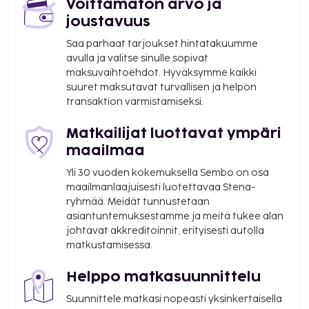
Voittamaton arvo ja
Majoituspaikan ensisijainen lentokenttä on
joustavuus
Strasbourg, Ranska (SXB-Strasbourgin
kansainvälinen lentoasema).
Saa parhaat tarjoukset hintatakuumme
avulla ja valitse sinulle sopivat
Käytössäsi on tietokonepiste, ilmaiset
maksuvaihtoehdot. Hyväksymme kaikki
sanomalehdet aulassa ja
suuret maksutavat turvallisen ja helpon
kuivapesula-/pesulapalvelut. Palveluihin kuuluu
transaktion varmistamiseksi.
maksullinen omatoiminen pysäköinti. Käytössäsi on
terassi sekä ilmainen langaton internetyhteys ja
Matkailijat luottavat ympäri
pelihalli/-huone. Tämän hotellin palveluihin kuuluu
maailmaa
muun muassa televisio yleisissä tiloissa,
Yli 30 vuoden kokemuksella Sembo on osa
kiertoajelu-/lippupalvelu ja myyntiautomaatti.
maailmanlaajuisesti luotettavaa Stena-
Holiday Inn Express Strasbourg - Centre by IHG
ryhmää. Meidät tunnustetaan
tarjoaa asiakkailleen välipalabaarin/delin. Baarissa
asiantuntemuksestamme ja meitä tukee alan
voit nauttia raikasta juotavaa. Ilmainen
johtavat akkreditoinnit, erityisesti autolla
matkustamisessa.
buffetaamiainen tarjoillaan arkipäivisin klo 6.30–
10.00 ja viikonloppuisin klo 7.00–11.00. Tämän
Helppo matkasuunnittelu
majoituspaikan virallisen tähtiluokituksen on
myöntänyt Ranskan turismin kehitysjärjestö ATOUT.
Suunnittele matkasi nopeasti yksinkertaisella