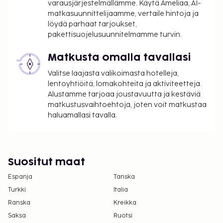
varausjärjestelmällämme. Käytä Ameliaa, AI-
Majoituspaikka veloittaa seuraavat paikan päällä
matkasuunnittelijaamme, vertaile hintoja ja
suoritettavat maksut. Maksuihin saattaa sisältyä
löydä parhaat tarjoukset,
sovellettavat verot:
pakettisuojelusuunnitelmamme turvin.
Kaupungin perimä vero: 1.87 EUR per henkilö per
Matkusta omalla tavallasi
yö. Tätä veroa ei peritä alle 18 vuotta vanhoilta
lapsilta.
Valitse laajasta valikoimasta hotelleja,
lentoyhtiöitä, lomakohteita ja aktiviteetteja.
Tässä on mainittu kaikki majoituspaikan meille
Alustamme tarjoaa joustavuutta ja kestäviä
ilmoittamat maksut.
matkustusvaihtoehtoja, joten voit matkustaa
haluamallasi tavalla.
Katettu omatoiminen pysäköinti: 15 EUR per
päivä (ilman kulkurajoituksia)
Lemmikit: 15 EUR per lemmikki per yö
Avustajaeläimistä ei veloiteta lisämaksuja
Suositut maat
Yllä oleva luettelo ei ehkä kata kaikkea. Maksut ja
Espanja
Tanska
takuumaksut eivät välttämättä sisällä veroja, ja ne
Turkki
Italia
saattavat muuttua.
Ranska
Kreikka
Kansallisten määräysten vuoksi käteismaksut
Saksa
Ruotsi