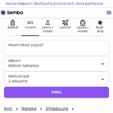
Varaa helposti. Matkusta joustavasti. Aina parhaaseen hintaan.
Matkat
Hotellit
Lento +
Lennot
Lautta +
Multi-
hotelli
Hotelli
stop
Missä haluat yöpyä?
Milloin?
Milloin tahansa
Matkustajat
2 aikuista
Haku
Koti
Ranska
Strasbourg