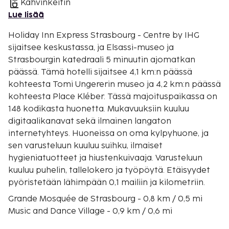
Kahvinkeitin
Lue lisää
Holiday Inn Express Strasbourg - Centre by IHG
sijaitsee keskustassa, ja Elsassi-museo ja
Strasbourgin katedraali 5 minuutin ajomatkan
päässä. Tämä hotelli sijaitsee 4,1 km:n päässä
kohteesta Tomi Ungererin museo ja 4,2 km:n päässä
kohteesta Place Kléber. Tässä majoituspaikassa on
148 kodikasta huonetta. Mukavuuksiin kuuluu
digitaalikanavat sekä ilmainen langaton
internetyhteys. Huoneissa on oma kylpyhuone, ja
sen varusteluun kuuluu suihku, ilmaiset
hygieniatuotteet ja hiustenkuivaaja. Varusteluun
kuuluu puhelin, tallelokero ja työpöytä. Etäisyydet
pyöristetään lähimpään 0,1 mailiin ja kilometriin.
Grande Mosquée de Strasbourg - 0,8 km / 0,5 mi
Music and Dance Village - 0,9 km / 0,6 mi
Rivetoile-ostoskeskus - 0,9 km / 0,6 mi