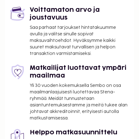
kansainvälinen lentoasema) - 14 km / 8,7 mi
Karlsruhe Baden-Baden (FKB-Baden Airparkin
Voittamaton arvo ja
lentoasema) - 61,8 km / 38,4 mi
joustavuus
Majoituspaikan ensisijainen lentokenttä on
Saa parhaat tarjoukset hintatakuumme
Strasbourg, Ranska (SXB-Strasbourgin
avulla ja valitse sinulle sopivat
maksuvaihtoehdot. Hyväksymme kaikki
kansainvälinen lentoasema).
suuret maksutavat turvallisen ja helpon
Käytössäsi on ympäri vuorokauden auki oleva
transaktion varmistamiseksi.
business center, kuivapesula-/pesulapalvelut ja
ympäri vuorokauden auki oleva vastaanotto.
Matkailijat luottavat ympäri
Palveluihin kuuluu maksullinen omatoiminen
maailmaa
pysäköinti. Hyödynnä ympäri vuorokauden auki
Yli 30 vuoden kokemuksella Sembo on osa
oleva kuntokeskus ja terassi. Tämän hotellin
maailmanlaajuisesti luotettavaa Stena-
palveluihin kuuluu ilmainen langaton internetyhteys,
ryhmää. Meidät tunnustetaan
pelihalli/-huone ja televisio yleisissä tiloissa. Tämä
asiantuntemuksestamme ja meitä tukee alan
hotelli tarjoaa asiakkailleen ravintolan ja kahvila.
johtavat akkreditoinnit, erityisesti autolla
matkustamisessa.
Baarissa voit nauttia raikasta juotavaa. Ilmainen
aamiainen tarjoillaan päivittäin. Tämän
Helppo matkasuunnittelu
majoituspaikan virallisen tähtiluokituksen on