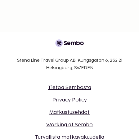
osiossa).
Pysäköintialueella on korkeusrajoituksia.
Kaikki maksut voidaan maksaa käteisettömillä
maksutavoilla.
Kontaktiton sisäänkirjautuminen ja kontaktiton
uloskirjautuminen ovat saatavilla.
Stena Line Travel Group AB, Kungsgatan 6, 252 21
Helsingborg, SWEDEN
Tietoa Sembosta
Privacy Policy
Matkustusehdot
Working at Sembo
Turvallista matkavakuudella