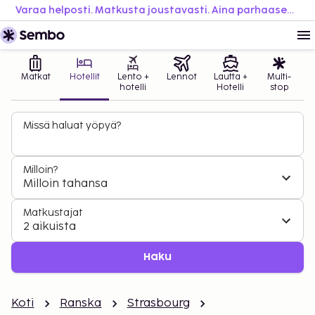
Varaa helposti. Matkusta joustavasti. Aina parhaaseen hintaan.
Matkat
Hotellit
Lento +
Lennot
Lautta +
Multi-
hotelli
Hotelli
stop
Missä haluat yöpyä?
Milloin?
Milloin tahansa
Matkustajat
2 aikuista
Haku
Koti
Ranska
Strasbourg