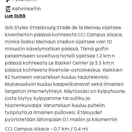
Kahvinkeitin
Lue lisää
Ibis Styles Strasbourg Stade de la Meinau sijaitsee
kivenheiton päässä kohteesta CCI Campus Alsace,
minkä lisäksi Meinaun stadion sijaitsee vain 10
minuutin kävelymatkan päässä. Tämä golfin
pelaamiseen soveltuva hotelli sijaitsee 1,2 km:n
päässä kohteesta Le Basket Center ja 3,3 km:n
päässä kohteesta Rivetoile-ostoskeskus. Kaikkien
82 huoneen varusteluun kuuluu taulutelevisio.
Mukavuuksiin kuuluu kaapelikanavat sekä ilmainen
langaton internetyhteys. Käytössäsi on kylpyhuone,
josta löytyy kylpyamme tai suihku ja
hiustenkuivaaja. Varusteluun kuuluu puhelin,
työpöytä ja ilmainen pullovesi. Etäisyydet
pyöristetään lähimpään 0,1 mailiin ja kilometriin.
CCI Campus Alsace - 0,7 km / 0,4 mi