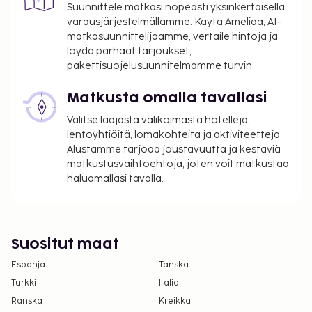
myöntänyt Ranskan turismin kehitysjärjestö ATOUT.
Suunnittele matkasi nopeasti yksinkertaisella
varausjärjestelmällämme. Käytä Ameliaa, AI-
Majoituspaikka veloittaa seuraavat paikan päällä
matkasuunnittelijaamme, vertaile hintoja ja
suoritettavat maksut. Maksuihin saattaa sisältyä
löydä parhaat tarjoukset,
sovellettavat verot:
pakettisuojelusuunnitelmamme turvin.
Kaupungin perimä vero: 1.87 EUR per henkilö per
Matkusta omalla tavallasi
yö. Tätä veroa ei peritä alle 18 vuotta vanhoilta
lapsilta.
Valitse laajasta valikoimasta hotelleja,
lentoyhtiöitä, lomakohteita ja aktiviteetteja.
Tässä on mainittu kaikki majoituspaikan meille
Alustamme tarjoaa joustavuutta ja kestäviä
ilmoittamat maksut.
matkustusvaihtoehtoja, joten voit matkustaa
haluamallasi tavalla.
Turvallinen omatoiminen pysäköinti: 10.00 EUR
per päivä
Lemmikit: 15 EUR per lemmikki per yö
Avustajaeläimistä ei veloiteta lisämaksuja
Suositut maat
Yllä oleva luettelo ei ehkä kata kaikkea. Maksut ja
Espanja
Tanska
takuumaksut eivät välttämättä sisällä veroja, ja ne
Turkki
Italia
saattavat muuttua.
Ranska
Kreikka