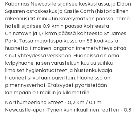
Kabannas Newcastle sijaitsee keskustassa, ja Eldon
Squaren ostoskeskus ja Castle Garth (historiallinen
rakennus) 10 minuutin kävelymatkan päässä. Tämä
hotelli sijaitsee 0,9 km:n päässä kohteesta
Chinatown ja 1,7 km:n päässä kohteesta St. James
Park. Tässä majoituspaikassa on 53 kodikasta
huonetta. Ilmainen langaton internetyhteys pitää
sinut yhteydessä verkkoon. Huoneissa on oma
kylpyhuone, ja sen varusteluun kuuluu suihku,
ilmaiset hygieniatuotteet ja hiustenkuivaaja.
Huoneet siivotaan päivittäin. Huoneissa on
pimennysverhot. Etäisyydet pyöristetään
lähimpään 0,1 mailiin ja kilometriin.
Northumberland Street - 0,2 km / 0,1 mi
Newcastle-upon-Tynen kuninkaallinen teatteri - 0,3
km / 0,2 mi
Northumbrian yliopisto - 0,4 km / 0,2 mi
Greyn monumentti - 0,4 km / 0,2 mi