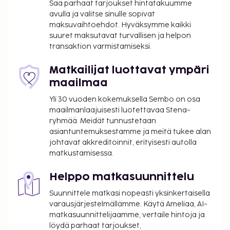
pyykinpesutilat. Seuraavat palvelut ovat saatavilla:
Saa parhaat tarjoukset hintatakuumme
avulla ja valitse sinulle sopivat
ilmainen langaton internetyhteys ja televisio
maksuvaihtoehdot. Hyväksymme kaikki
yleisissä tiloissa. Päätä päiväsi nauttimalla muutama
suuret maksutavat turvallisen ja helpon
drinkki baarissa. Tämän majoituspaikan virallinen
transaktion varmistamiseksi.
tähtiluokitus on Englannin kansallisen
matkailujohtokunnan VisitEnglandin myöntämä.
Matkailijat luottavat ympäri
Aikainen sisäänkirjautuminen (riippuu
maailmaa
saatavuudesta): 4 GBP
Yli 30 vuoden kokemuksella Sembo on osa
Myöhäinen uloskirjautuminen (riippuu
maailmanlaajuisesti luotettavaa Stena-
saatavuudesta): 4 GBP
ryhmää. Meidät tunnustetaan
asiantuntemuksestamme ja meitä tukee alan
Yllä oleva luettelo ei ehkä kata kaikkea. Maksut ja
johtavat akkreditoinnit, erityisesti autolla
takuumaksut eivät välttämättä sisällä veroja, ja ne
matkustamisessa.
saattavat muuttua.
Vain sisäänkirjautuneet asiakkaat saavat
Helppo matkasuunnittelu
oleskella huoneissa.
Suunnittele matkasi nopeasti yksinkertaisella
Kaikki maksut voidaan maksaa käteisettömillä
varausjärjestelmällämme. Käytä Ameliaa, AI-
maksutavoilla.
matkasuunnittelijaamme, vertaile hintoja ja
Kontaktiton sisäänkirjautuminen ja kontaktiton
löydä parhaat tarjoukset,