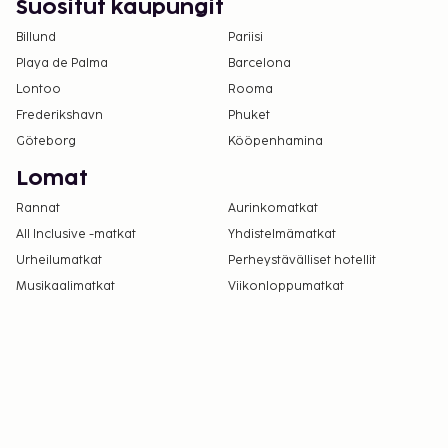
Suositut kaupungit
Billund
Pariisi
Playa de Palma
Barcelona
Lontoo
Rooma
Frederikshavn
Phuket
Göteborg
Kööpenhamina
Lomat
Rannat
Aurinkomatkat
All Inclusive -matkat
Yhdistelmämatkat
Urheilumatkat
Perheystävälliset hotellit
Musikaalimatkat
Viikonloppumatkat