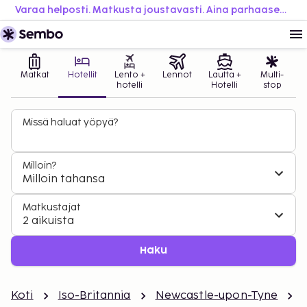
Varaa helposti. Matkusta joustavasti. Aina parhaaseen hintaan.
Matkat
Hotellit
Lento +
Lennot
Lautta +
Multi-
hotelli
Hotelli
stop
Missä haluat yöpyä?
Milloin?
Milloin tahansa
Matkustajat
2 aikuista
Haku
Koti
Iso-Britannia
Newcastle-upon-Tyne