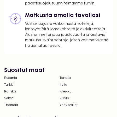
uloskirjautuminen ovat saatavilla.
pakettisuojelusuunnitelmamme turvin.
Matkusta omalla tavallasi
Valitse laajasta valikoimasta hotelleja,
lentoyhtiöitä, lomakohteita ja aktiviteetteja.
Alustamme tarjoaa joustavuutta ja kestäviä
matkustusvaihtoehtoja, joten voit matkustaa
haluamallasi tavalla.
Suositut maat
Espanja
Tanska
Turkki
Italia
Ranska
Kreikka
Saksa
Ruotsi
Thaimaa
Yhdysvallat