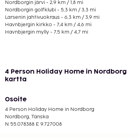
Nordborgin järvi - 2,9 km / 1,8 mi
Nordborgin golfklubi - 5,3 km / 3,3 mi
Larsenin jahtivuokraus - 6,3 km / 3,9 mi
Havnbjergin kirkko - 7,4 km / 4,6 mi
Havnbjergin mylly - 7,5 km / 4,7 mi
Danfoss Universe - 7,9 km / 4,9 mi
Universe-tiedepuisto - 8 km / 5 mi
Svenstrupin kirkko - 12,1 km / 7,5 mi
Kettingin kirkko - 18,1 km / 11,2 mi
Notmarkin kirkko - 19,5 km / 12,1 mi
4 Person Holiday Home in Nordborg
Løjtin kirkko - 20,7 km / 12,9 mi
kartta
Alssundin golfklubi - 21,1 km / 13,1 mi
Augustenborgin linna - 21,4 km / 13,3 mi
Osoite
Lähin suuri lentokenttä on Sønderborg (SGD) - 30,7
km / 19,1 mi
4 Person Holiday Home in Nordborg
Nordborg, Tanska
Palveluihin kuuluu ilmainen pysäköinti. Hyödynnä
N 55.078388 E 9.727008
terassi sekä ilmainen langaton internetyhteys.
Vesimaksu: 10.71 EUR