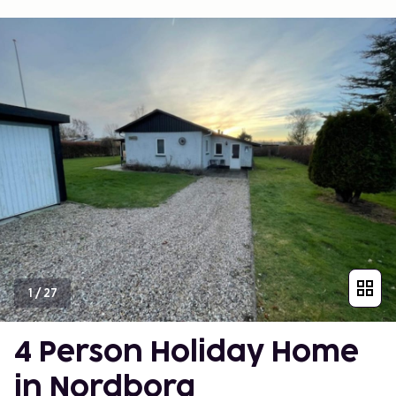
1
/
27
4 Person Holiday Home
in Nordborg