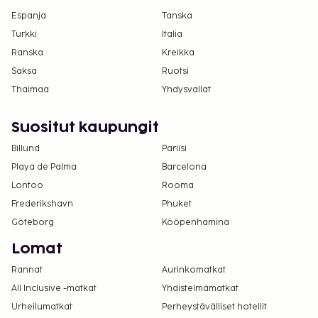
Espanja
Tanska
Turkki
Italia
Ranska
Kreikka
Saksa
Ruotsi
Thaimaa
Yhdysvallat
Suositut kaupungit
Billund
Pariisi
Playa de Palma
Barcelona
Lontoo
Rooma
Frederikshavn
Phuket
Göteborg
Kööpenhamina
Lomat
Rannat
Aurinkomatkat
All Inclusive -matkat
Yhdistelmämatkat
Urheilumatkat
Perheystävälliset hotellit