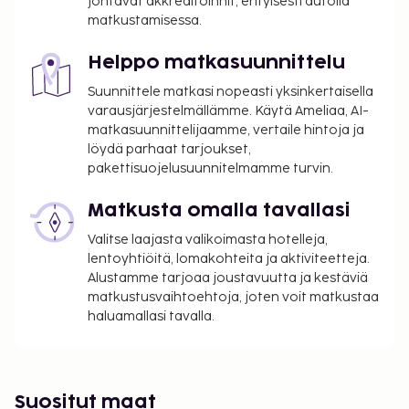
johtavat akkreditoinnit, erityisesti autolla
matkustamisessa.
Helppo matkasuunnittelu
Suunnittele matkasi nopeasti yksinkertaisella
varausjärjestelmällämme. Käytä Ameliaa, AI-
matkasuunnittelijaamme, vertaile hintoja ja
löydä parhaat tarjoukset,
pakettisuojelusuunnitelmamme turvin.
Matkusta omalla tavallasi
Valitse laajasta valikoimasta hotelleja,
lentoyhtiöitä, lomakohteita ja aktiviteetteja.
Alustamme tarjoaa joustavuutta ja kestäviä
matkustusvaihtoehtoja, joten voit matkustaa
haluamallasi tavalla.
Suositut maat