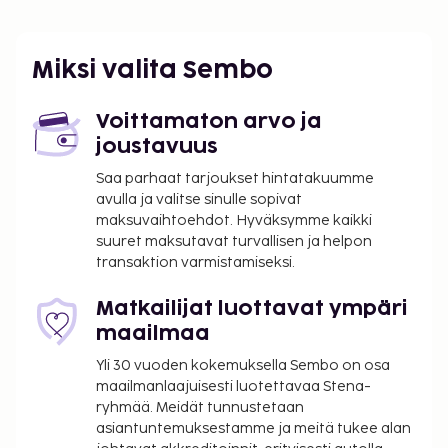
Yllä oleva luettelo ei ehkä kata kaikkea. Maksut ja
takuumaksut eivät välttämättä sisällä veroja, ja ne
Miksi valita Sembo
saattavat muuttua.
Voittamaton arvo ja
joustavuus
Saa parhaat tarjoukset hintatakuumme
avulla ja valitse sinulle sopivat
maksuvaihtoehdot. Hyväksymme kaikki
suuret maksutavat turvallisen ja helpon
transaktion varmistamiseksi.
Matkailijat luottavat ympäri
maailmaa
Yli 30 vuoden kokemuksella Sembo on osa
maailmanlaajuisesti luotettavaa Stena-
ryhmää. Meidät tunnustetaan
asiantuntemuksestamme ja meitä tukee alan