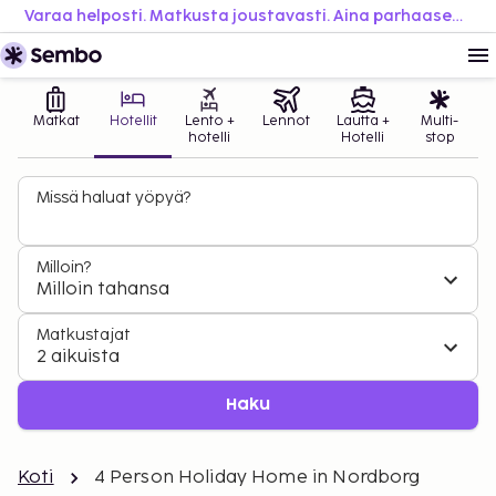
Varaa helposti. Matkusta joustavasti. Aina parhaaseen hintaan.
Matkat
Hotellit
Lento +
Lennot
Lautta +
Multi-
hotelli
Hotelli
stop
Missä haluat yöpyä?
Milloin?
Milloin tahansa
Matkustajat
2 aikuista
Haku
Koti
4 Person Holiday Home in Nordborg