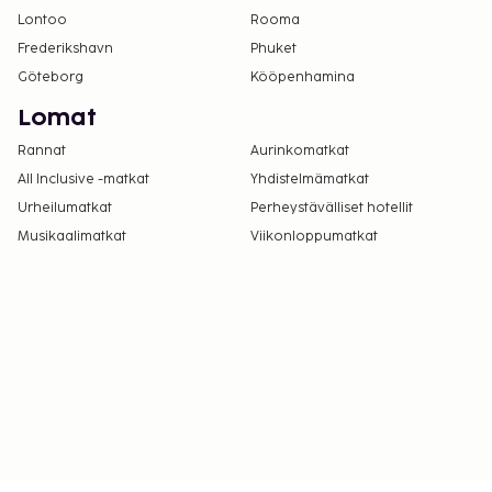
Lontoo
Rooma
Frederikshavn
Phuket
Göteborg
Kööpenhamina
Lomat
Rannat
Aurinkomatkat
All Inclusive -matkat
Yhdistelmämatkat
Urheilumatkat
Perheystävälliset hotellit
Musikaalimatkat
Viikonloppumatkat