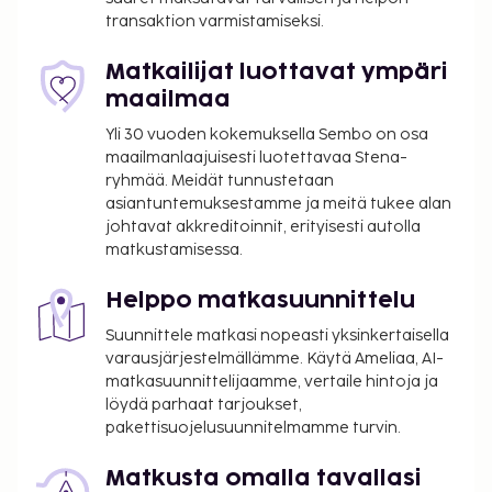
palvelut. Päätä päiväsi nauttimalla muutama drinkki
transaktion varmistamiseksi.
baarissa. Maksullinen buffetaamiainen tarjotaan
päivittäin klo 7.30–10.30. Tämän majoituspaikan
Matkailijat luottavat ympäri
virallisen tähtiluokituksen on myöntänyt Ranskan
maailmaa
turismin kehitysjärjestö ATOUT.
Yli 30 vuoden kokemuksella Sembo on osa
Majoituspaikka veloittaa seuraavat paikan päällä
maailmanlaajuisesti luotettavaa Stena-
ryhmää. Meidät tunnustetaan
suoritettavat maksut. Maksuihin saattaa sisältyä
asiantuntemuksestamme ja meitä tukee alan
sovellettavat verot:
johtavat akkreditoinnit, erityisesti autolla
Kaupungin perimä vero: 5.53 EUR per henkilö
matkustamisessa.
per yö. Tätä veroa ei peritä alle 18 vuotta
vanhoilta lapsilta.
Helppo matkasuunnittelu
Suunnittele matkasi nopeasti yksinkertaisella
Tässä on mainittu kaikki majoituspaikan meille
varausjärjestelmällämme. Käytä Ameliaa, AI-
ilmoittamat maksut.
matkasuunnittelijaamme, vertaile hintoja ja
Maksu buffetaamiaisesta: noin 17 EUR per
löydä parhaat tarjoukset,
henkilö
pakettisuojelusuunnitelmamme turvin.
Yllä oleva luettelo ei ehkä kata kaikkea. Maksut ja
Matkusta omalla tavallasi