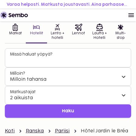
Varaa helposti. Matkusta joustavasti. Aina parhaaseen hintaan.
Matkat
Hotellit
Lento +
Lennot
Lautta +
Multi-
hotelli
Hotelli
stop
Missä haluat yöpyä?
Milloin?
Milloin tahansa
Matkustajat
2 aikuista
Haku
Koti
Ranska
Pariisi
Hôtel Jardin le Bréa