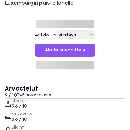
Luxemburgin puisto lähellä
Lentokenttä
Aloita suunnittelu
Arvostelut
9 / 10
345 arvostelusta
Siisteys
9.6 / 10
Mukavuus
8.6 / 10
Sijainti