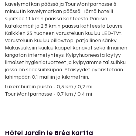
kävelymatkan päässä ja Tour Montparnasse 8
minuutin kävelymatkan päässä. Tämä hotelli
sijaitsee 1,1 km:n päässä kohteesta Pariisin
katakombit ja 2,5 km:n päässä kohteesta Louvre.
Kaikkien 23 huoneen varusteluun kuuluu LED-TVt.
Varusteluun kuuluu pillowtop-patjallinen sänky.
Mukavuuksiin kuuluu kaapelikanavat sekä ilmainen
langaton internetyhteys. Kylpyhuoneesta löytyy
ilmaiset hygieniatuotteet ja kylpyamme tai suihku,
jossa on sadesuihkupää. Etäisyydet pyöristetään
lähimpään 0,1 mailiin ja kilometriin.
Luxemburgin puisto - 0,3 km / 0,2 mi
Tour Montparnasse - 0,7 km / 0,4 mi
Le Bon Marché - 1 km / 0,6 mi
Saint-Sulpicen kirkko - 1,1 km / 0,7 mi
Pariisin katakombit - 1,1 km / 0,7 mi
Sorbonnen yliopisto - 1,3 km / 0,8 mi
Saint-Germain-des-Presin luostari - 1,3 km / 0,8 mi
Hôtel Jardin le Bréa kartta