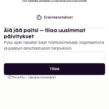
Kirjaudu sisään matkatoimistoille
Evästeasetukset
Älä jää paitsi – tilaa uusimmat
päivitykset
Pysy ajan tasalla! Saat matkavinkkejä, inspiraatiota
ja pääsyn ainutlaatuisiin tarjouksiin.
Tilaa