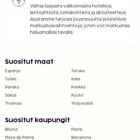
takuumaksut eivät välttämättä sisällä veroja, ja ne
Valitse laajasta valikoimasta hotelleja,
saattavat muuttua.
lentoyhtiöitä, lomakohteita ja aktiviteetteja.
Kansallisten määräysten vuoksi käteismaksut
Alustamme tarjoaa joustavuutta ja kestäviä
matkustusvaihtoehtoja, joten voit matkustaa
eivät voi ylittää 1000 EUR:n suuruista summaa
haluamallasi tavalla.
tässä majoituspaikassa. Saat lisätietoja asiasta
ottamalla yhteyttä majoituspaikkaan
varausvahvistuksessa olevien tietojen avulla.
Vain sisäänkirjautuneet asiakkaat saavat
Suositut maat
oleskella huoneissa.
Espanja
Tanska
Kansallisten tai paikallisten lakien mukaan
ilmastoinnin saatavuus voi olla rajoitettua 01.
Turkki
Italia
lokakuuta - 01. toukokuuta.
Ranska
Kreikka
Tämä majoituspaikka toivottaa tervetulleiksi
Saksa
Ruotsi
kaikki asiakkaat seksuaaliseen
Thaimaa
Yhdysvallat
suuntautumiseen tai sukupuoli-identiteettiin
katsomatta (LGBTQ+ -ystävällinen).
Suositut kaupungit
Billund
Pariisi
Playa de Palma
Barcelona