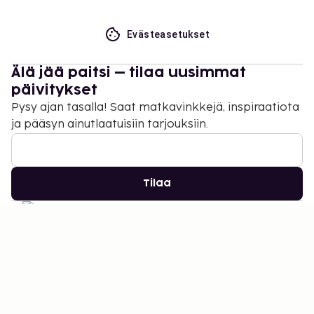
Evästeasetukset
Älä jää paitsi – tilaa uusimmat
päivitykset
Pysy ajan tasalla! Saat matkavinkkejä, inspiraatiota
ja pääsyn ainutlaatuisiin tarjouksiin.
Tilaa
©
2026
Stena Line Travel Group AB