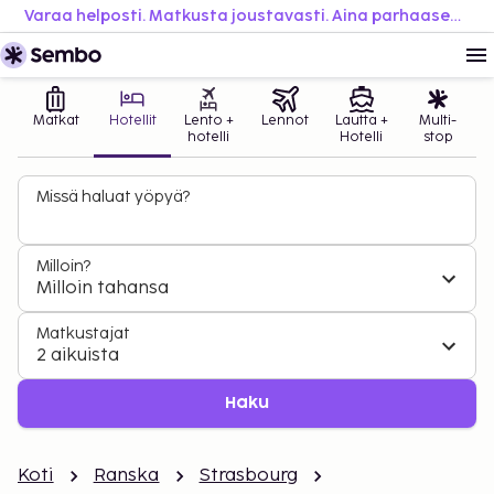
Varaa helposti. Matkusta joustavasti. Aina parhaaseen hintaan.
Matkat
Hotellit
Lento +
Lennot
Lautta +
Multi-
hotelli
Hotelli
stop
Missä haluat yöpyä?
Milloin?
Milloin tahansa
Matkustajat
2 aikuista
Haku
Koti
Ranska
Strasbourg