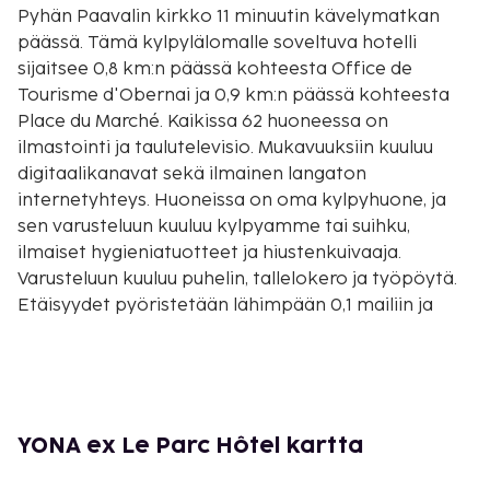
Pyhän Paavalin kirkko 11 minuutin kävelymatkan
päässä. Tämä kylpylälomalle soveltuva hotelli
sijaitsee 0,8 km:n päässä kohteesta Office de
Tourisme d'Obernai ja 0,9 km:n päässä kohteesta
Place du Marché. Kaikissa 62 huoneessa on
ilmastointi ja taulutelevisio. Mukavuuksiin kuuluu
digitaalikanavat sekä ilmainen langaton
internetyhteys. Huoneissa on oma kylpyhuone, ja
sen varusteluun kuuluu kylpyamme tai suihku,
ilmaiset hygieniatuotteet ja hiustenkuivaaja.
Varusteluun kuuluu puhelin, tallelokero ja työpöytä.
Etäisyydet pyöristetään lähimpään 0,1 mailiin ja
kilometriin.
Vins d'Alsace Robert Blanck - 0,1 km / 0,1 mi
Barabosin luola - 0,8 km / 0,5 mi
Pyhän Yrjön ja Pyhän Paavalin kirkko - 0,9 km / 0,6
mi
YONA ex Le Parc Hôtel kartta
Office de Tourisme d'Obernai - 1 km / 0,6 mi