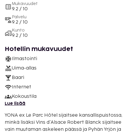
Mukavuudet
9.2 / 10
Palvelu
9.2 / 10
Kunto
9.2 / 10
Hotellin mukavuudet
Ilmastointi
Uima-allas
Baari
Internet
Kokoustila
Lue lisää
YONA ex Le Parc Hôtel sijaitsee kansallispuistossa,
minkä lisäksi Vins d'Alsace Robert Blanck sijaitsee
vain muutaman askeleen päässä ja Pyhän Yrjön ja