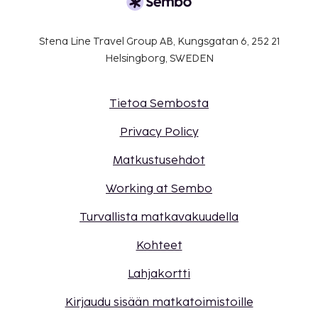
(lemmikeistä veloitetaan lisämaksuja, ja niistä
löytyy lisätietoja lisämaksuja koskevassa
Stena Line Travel Group AB, Kungsgatan 6, 252 21
osiossa).
Helsingborg, SWEDEN
Sisäänkirjautumisen yhteydessä asiakkaiden on
esitettävä todiste täydestä COVID-19-
rokotesarjasta.
Tietoa Sembosta
Privacy Policy
Matkustusehdot
Working at Sembo
Turvallista matkavakuudella
Kohteet
Lahjakortti
Kirjaudu sisään matkatoimistoille