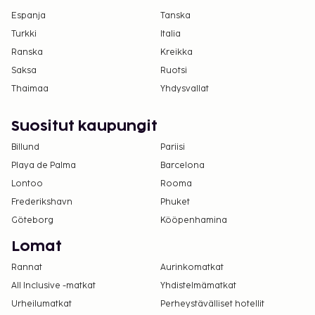
Espanja
Tanska
Turkki
Italia
Ranska
Kreikka
Saksa
Ruotsi
Thaimaa
Yhdysvallat
Suositut kaupungit
Billund
Pariisi
Playa de Palma
Barcelona
Lontoo
Rooma
Frederikshavn
Phuket
Göteborg
Kööpenhamina
Lomat
Rannat
Aurinkomatkat
All Inclusive -matkat
Yhdistelmämatkat
Urheilumatkat
Perheystävälliset hotellit