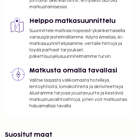
johtavat akkreditoinnit, erityisesti autolla
matkustamisessa.
Helppo matkasuunnittelu
Suunnittele matkasi nopeasti yksinkertaisella
varausjärjestelmällämme. Käytä Ameliaa, AI-
matkasuunnittelijaamme, vertaile hintoja ja
löydä parhaat tarjoukset,
pakettisuojelusuunnitelmamme turvin.
Matkusta omalla tavallasi
Valitse laajasta valikoimasta hotelleja,
lentoyhtiöitä, lomakohteita ja aktiviteetteja.
Alustamme tarjoaa joustavuutta ja kestäviä
matkustusvaihtoehtoja, joten voit matkustaa
haluamallasi tavalla.
Suositut maat