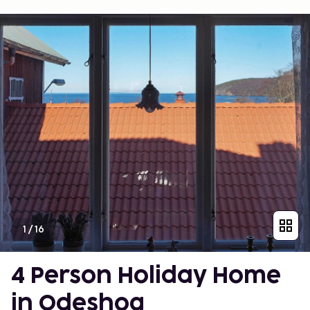
1
/
16
4 Person Holiday Home
in Odeshog