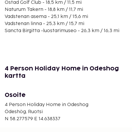
Ostad Golf Club - 18,5 km / 11,5 mi
Naturum Takern - 18,8 km / 11,7 mi
Vadstenan asema - 25,1 km / 15,6 mi
Vadstenan linna - 25,3 km / 15,7 mi
Sancta Birgitta -luostarimuseo - 26,3 km / 16,3 mi
Vadstenan luostari - 26,4 km / 16,4 mi
Mossebosjärvi - 27,2 km / 16,9 mi
Svarten-järvi - 28,3 km / 17,6 mi
Brahehus - 29 km / 18 mi
Orlundan radioasema - 29,3 km / 18,2 mi
4 Person Holiday Home in Odeshog
Vadstenan leirintäalue - 30,3 km / 18,8 mi
kartta
Vänstern-järvi - 32,6 km / 20,3 mi
Palveluihin kuuluu ilmainen pysäköinti.
Osoite
Majoituspaikka siivotaan ammattimaisesti.
Kaikki maksut voidaan maksaa käteisettömillä
4 Person Holiday Home in Odeshog
maksutavoilla.
Ödeshög, Ruotsi
N 58.277579 E 14.638337