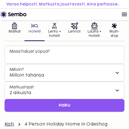
Varaa helposti. Matkusta joustavasti. Aina parhaaseen hintaan.
Matkat
Hotellit
Lento +
Lennot
Lautta +
Multi-
hotelli
Hotelli
stop
Missä haluat yöpyä?
Milloin?
Milloin tahansa
Matkustajat
2 aikuista
Haku
Koti
4 Person Holiday Home in Odeshog