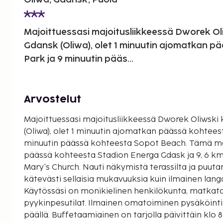
Majoittuessasi majoitusliikkeessä Dworek O
Gdansk (Oliwa), olet 1 minuutin ajomatkan p
Park ja 9 minuutin pääs...
Arvostelut
Majoittuessasi majoitusliikkeessä Dworek Oliwsk
(Oliwa), olet 1 minuutin ajomatkan päässä kohteest
minuutin päässä kohteesta Sopot Beach. Tämä maj
päässä kohteesta Stadion Energa Gdask ja 9, 6 km
Mary's Church. Nauti näkymistä terassilta ja puuta
kätevästi sellaisia mukavuuksia kuin ilmainen lang
Käytössäsi on monikielinen henkilökunta, matkata
pyykinpesutilat. Ilmainen omatoiminen pysäköinti 
päällä. Buffetaamiainen on tarjolla päivittäin klo 8