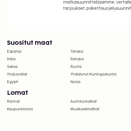
matkasuunnittelijaamme, vertaile
tarjoukset, pakettisuojelusuunn
Suositut maat
Espanja
Tanska
Italia
Ranska
Saksa
Ruotsi
Yhdysvallat
Yhdistynyt Kuningaskunta
Egypti
Norja
Lomat
Rannat
Aurinkomatkat
Kaupunkiloma
Musikaalimatkat