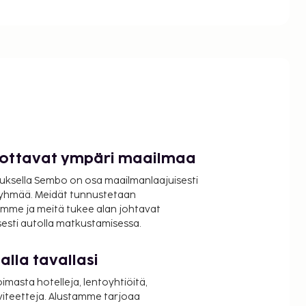
luottavat ympäri maailmaa
uksella Sembo on osa maailmanlaajuisesti
ryhmää. Meidät tunnustetaan
mme ja meitä tukee alan johtavat
isesti autolla matkustamisessa.
lla tavallasi
oimasta hotelleja, lentoyhtiöitä,
viteetteja. Alustamme tarjoaa