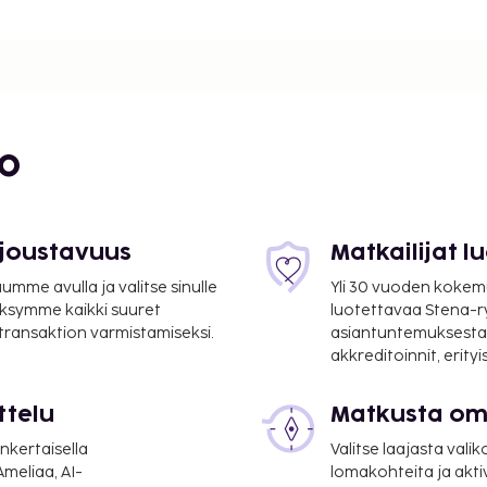
itsemästä yksilöllisesti
roaaltouuni. Ilmainen
nut yhteydessä.
nkuivaajat. Mukavuuksiin
iivous on saatavilla
bo
 joustavuus
Matkailijat 
mme avulla ja valitse sinulle
Yli 30 vuoden kokem
ksymme kaikki suuret
luotettavaa Stena-
 transaktion varmistamiseksi.
asiantuntemuksesta
akkreditoinnit, erity
ttelu
Matkusta oma
nkertaisella
Valitse laajasta valik
meliaa, AI-
lomakohteita ja akti