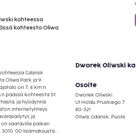
liwski kohteessa
äässä kohteesta Oliwa
Dworek Oliwski ka
i kohteessa Gdansk
a Oliwa Park ja 9
Osoite
atalo on 7, 4 km:n
:n päässä kohteesta St.
Dworek Oliwski
rhasta, ja hyödynnä
Ul Holdu Pruskiego 7
aton internetyhteys.
80-321
varasäilytys ja
Oliwa, Gdansk, Puola
on saatavilla paikan
. 3010. 00 lisämaksusta.