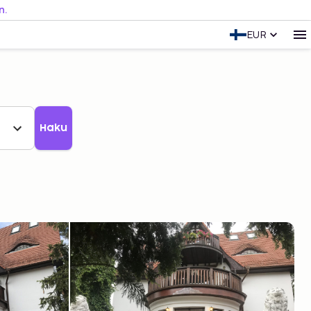
n.
EUR
Haku