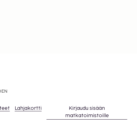
EDEN
teet
Lahjakortti
Kirjaudu sisään
matkatoimistoille