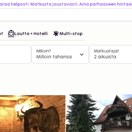
araa helposti. Matkusta joustavasti. Aina parhaaseen hintaa
ot
Lautta + Hotelli
Multi-stop
Milloin?
Matkustajat
Milloin tahansa
2 aikuista