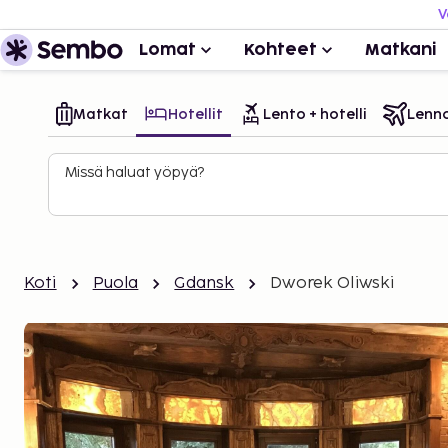
V
Lomat
Kohteet
Matkani
Matkat
Hotellit
Lento + hotelli
Lenn
Missä haluat yöpyä?
Koti
Puola
Gdansk
Dworek Oliwski