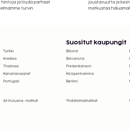
 hintoja ja löydä parhaat
joustavuutta ja kest
itelmamme turvin.
matkustaa haluamalla
Suositut kaupungit
Turkki
Billund
Kreikka
Barcelona
Thaimaa
Frederikshavn
Kanariansaaret
Kööpenhamina
Portugali
Berliini
All Inclusive -matkat
Yhdistelmämatkat