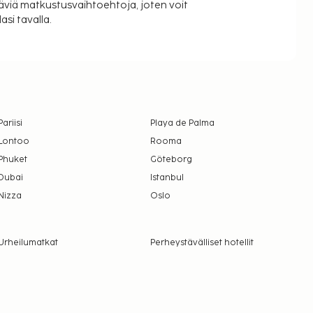
äviä matkustusvaihtoehtoja, joten voit
si tavalla.
Pariisi
Playa de Palma
Lontoo
Rooma
Phuket
Göteborg
Dubai
Istanbul
Nizza
Oslo
Urheilumatkat
Perheystävälliset hotellit