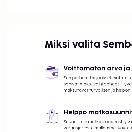
Tunne olosi kotoisaksi yhdessä majoitusliikkeen se
sisustetusta huoneesta, joissa on jääkaappi ja mik
langaton internetyhteys on saatavilla pitämään si
Kylpyhuoneissa on suihkut sadesuihkuilla ja hiuste
kuuluvat myös tallelokerot ja työpöydät, ja huones
pyynnöstä.
Miksi valita Sem
Voittamaton arvo ja
Saa parhaat tarjoukset hintatakuu
sopivat maksuvaihtoehdot. Hyvä
maksutavat turvallisen ja helpon
Helppo matkasuunni
Suunnittele matkasi nopeasti yksi
varausjärjestelmällämme. Käytä A