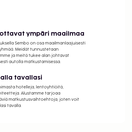
luottavat ympäri maailmaa
uksella Sembo on osa maailmanlaajuisesti
ryhmää. Meidät tunnustetaan
mme ja meitä tukee alan johtavat
isesti autolla matkustamisessa.
lla tavallasi
oimasta hotelleja, lentoyhtiöitä,
viteetteja. Alustamme tarjoaa
äviä matkustusvaihtoehtoja, joten voit
si tavalla.