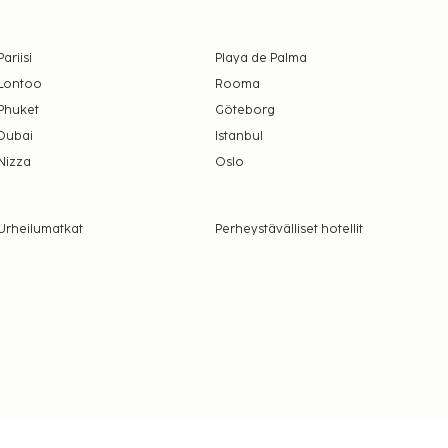
Pariisi
Playa de Palma
Lontoo
Rooma
Phuket
Göteborg
Dubai
Istanbul
Nizza
Oslo
Urheilumatkat
Perheystävälliset hotellit