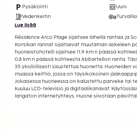
Pysäköinti
Uuni
Vedenkeitin
Turvalli
Lue lisää
Résidence Arco Plage sijaitsee lähellä rantaa, ja Sc
Korsikan rannat sijaitsevat muutaman askeleen päässä. Tämä luks
huoneistohotelli sijaitsee 11,9 km:n päässä kohtee
0,8 km:n päässä kohteesta Abbartellon ranta. Täs
35 yksilöllisesti sisustettua huonetta. Huoneiden 
muassa keittiö, jossa on täysikokoinen jääkaappipa
Jokaisessa huoneessa on kalustettu parveke tai te
kuuluu LCD-televisio ja digitaalikanavat. Käytössä
langaton internetyhteys. Huone siivotaan päivittä
tallelokero ja oleskelualue. Etäisyydet pyöristetää
kilometriin.
Scodi Nerin ranta - 0,2 km / 0,1 mi
Etelä-Korsikan rannat - 0,2 km / 0,1 mi
Abbartellon ranta - 0,8 km / 0,5 mi