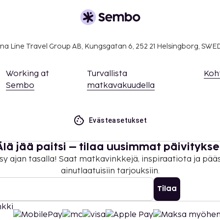
.
ivät voi ylittää 1000
. Saat lisätietoja
na Line Travel Group AB, Kungsgatan 6, 252 21 Helsingborg, SW
 varausvahvistuksessa
Working at
Turvallista
Koh
Sembo
matkavakuudella
Evästeasetukset
Älä jää paitsi – tilaa uusimmat päivitykse
sy ajan tasalla! Saat matkavinkkejä, inspiraatiota ja pää
ainutlaatuisiin tarjouksiin.
Tilaa