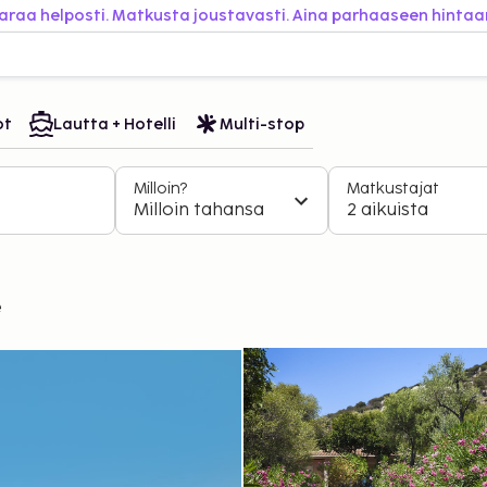
araa helposti. Matkusta joustavasti. Aina parhaaseen hintaa
ot
Lautta + Hotelli
Multi-stop
Milloin?
Matkustajat
Milloin tahansa
2 aikuista
e