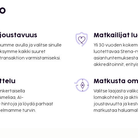
bo
 3,9 mi
 joustavuus
Matkailijat 
mme avulla ja valitse sinulle
Yli 30 vuoden kokem
 kohde) - 8,4 km / 5,2 mi
ksymme kaikki suuret
luotettavaa Stena-
 transaktion varmistamiseksi.
asiantuntemuksesta
akkreditoinnit, erity
ttelu
Matkusta oma
 mi
nkertaisella
Valitse laajasta valik
meliaa, AI-
lomakohteita ja akti
5 mi
 hintoja ja löydä parhaat
joustavuutta ja kest
itelmamme turvin.
matkustaa haluamalla
io (AJA-Napoleon