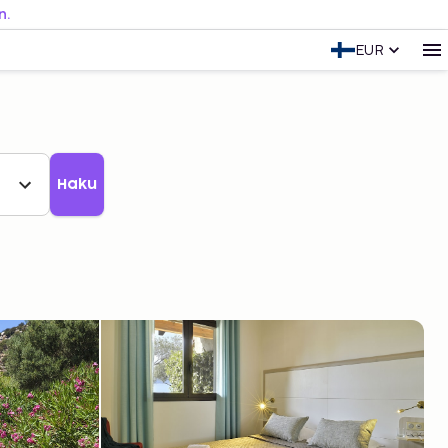
n.
EUR
Haku