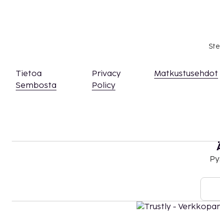
välttämättä sisällä veroja, ja ne saattavat muuttua
Kansallisten määräysten vuoksi käteismaksut e
EUR:n suuruista summaa tässä majoituspaikassa
Ste
asiasta ottamalla yhteyttä majoituspaikkaan
olevien tietojen avulla.
Majoituspaikka siivotaan ammattimaisesti.
Tietoa
Privacy
Matkustusehdot
Sembosta
Policy
Py