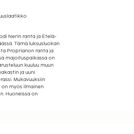
suuslaatikko
odi Nerin ranta ja Etelä-
usluokan
sta Proprianon ranta ja
sä majoituspaikassa on
varusteluun kuuluu muun
kastin ja uuni.
rassi. Mukavuuksiin
si on myös ilmainen
in. Huoneissa on
n lähimpään 0,1 mailiin ja