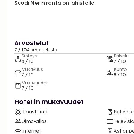
Scodi Nerin ranta on lähistöllä
Arvostelut
7 / 10
4 arvostelusta
Siisteys
Palvelu
8 / 10
7 / 10
Mukavuus
Kunto
7 / 10
8 / 10
Mukavuudet
7 / 10
Hotellin mukavuudet
Ilmastointi
Kahvinke
Uima-allas
Televisi
Internet
Astianp