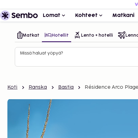
V
Lomat
Kohteet
Matkani
Matkat
Hotellit
Lento + hotelli
Lenn
Missä haluat yöpyä?
Koti
Ranska
Bastia
Résidence Arco Plag