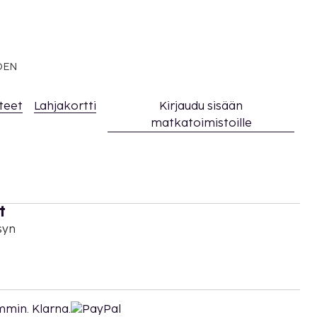
EDEN
teet
Lahjakortti
Kirjaudu sisään
matkatoimistoille
t
syn