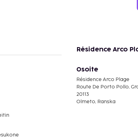
Résidence Arco Pl
Osoite
Résidence Arco Plage
Route De Porto Pollo, Gr
20113
Olmeto, Ranska
itin
o
esukone