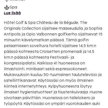
Spa
Lue lisää
Hôtel Golf & Spa Château de la Bégude, The
Originals Collection sijaitsee maaseudulla, ja Sophia
Antipolis ja Opio Valbonnen golfkerho sijaitsevat 15
minuutin kävelymatkan päässä. Tämä golfin
pelaamiseen soveltuva hotelli sijaitsee 14,5 km:n
päässä kohteesta Croisetten promenadi ja 14,5
km:n päässä kohteesta Festivaali- ja
kongressipalatsi. Kaikissa 41 huoneessa on
ilmastointi, minibaari sekä espressokoneet.
Mukavuuksiin kuuluu 50-tuumainen taulutelevisio ja
satelliittikanavat. Käytössäsi on myös ilmainen
kiinteä internetyhteys. Kylpyhuoneesta löytyy
ilmaiset hygieniatuotteet ja hiustenkuivaaja. Huone
siivotaan päivittäin. Huoneissa on tallelokero ja
työpöytä. Käytössäsi on ympäri vuorokauden auki