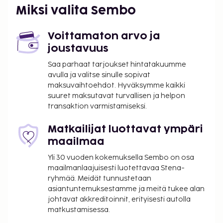
turismin kehitysjärjestö ATOUT.
Miksi valita Sembo
Majoituspaikka veloittaa seuraavat paikan päällä
suoritettavat maksut. Maksuihin saattaa sisältyä
Voittamaton arvo ja
sovellettavat verot:
joustavuus
Kaupungin perimä vero: 1.74 EUR per henkilö per
Saa parhaat tarjoukset hintatakuumme
yö. Tätä veroa ei peritä alle 18 vuotta vanhoilta
avulla ja valitse sinulle sopivat
maksuvaihtoehdot. Hyväksymme kaikki
lapsilta.
suuret maksutavat turvallisen ja helpon
Tässä on mainittu kaikki majoituspaikan meille
transaktion varmistamiseksi.
ilmoittamat maksut.
Matkailijat luottavat ympäri
Maksu buffetaamiaisesta: noin 25 EUR aikuisille
maailmaa
ja 12 EUR lapsille
Yli 30 vuoden kokemuksella Sembo on osa
Lemmikit: 20 EUR per lemmikki per yöpyminen
maailmanlaajuisesti luotettavaa Stena-
Avustajaeläimistä ei veloiteta lisämaksuja
ryhmää. Meidät tunnustetaan
asiantuntemuksestamme ja meitä tukee alan
Yllä oleva luettelo ei ehkä kata kaikkea. Maksut ja
johtavat akkreditoinnit, erityisesti autolla
takuumaksut eivät välttämättä sisällä veroja, ja ne
matkustamisessa.
saattavat muuttua.