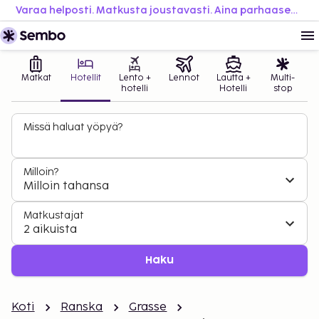
Varaa helposti. Matkusta joustavasti. Aina parhaaseen hintaan.
Matkat
Hotellit
Lento +
Lennot
Lautta +
Multi-
hotelli
Hotelli
stop
Missä haluat yöpyä?
Milloin?
Milloin tahansa
Matkustajat
2 aikuista
Haku
Koti
Ranska
Grasse