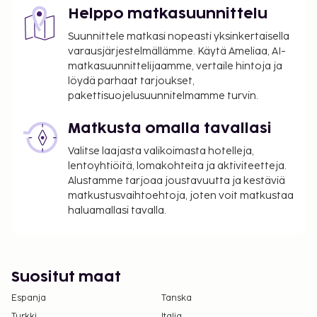
Kansallisten määräysten vuoksi käteismaksut
Helppo matkasuunnittelu
eivät voi ylittää 1000 EUR:n suuruista summaa
Suunnittele matkasi nopeasti yksinkertaisella
tässä majoituspaikassa. Saat lisätietoja asiasta
varausjärjestelmällämme. Käytä Ameliaa, AI-
ottamalla yhteyttä majoituspaikkaan
matkasuunnittelijaamme, vertaile hintoja ja
varausvahvistuksessa olevien tietojen avulla.
löydä parhaat tarjoukset,
Kausiluontoinen uima-allas on käytettävissä 01.
pakettisuojelusuunnitelmamme turvin.
toukokuuta – 30. syyskuuta.
Matkusta omalla tavallasi
Hierontapalvelut ja kylpylähoidot tulee varata
etukäteen. Varauksen voi tehdä ottamalla
Valitse laajasta valikoimasta hotelleja,
majoituspaikkaan yhteyttä ennen saapumista
lentoyhtiöitä, lomakohteita ja aktiviteetteja.
soittamalla varausvahvistuksessa olevaan
Alustamme tarjoaa joustavuutta ja kestäviä
matkustusvaihtoehtoja, joten voit matkustaa
numeroon.
haluamallasi tavalla.
Suositut maat
Espanja
Tanska
Turkki
Italia