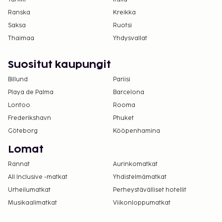
Ranska
Kreikka
Saksa
Ruotsi
Thaimaa
Yhdysvallat
Suositut kaupungit
Billund
Pariisi
Playa de Palma
Barcelona
Lontoo
Rooma
Frederikshavn
Phuket
Göteborg
Kööpenhamina
Lomat
Rannat
Aurinkomatkat
All Inclusive -matkat
Yhdistelmämatkat
Urheilumatkat
Perheystävälliset hotellit
Musikaalimatkat
Viikonloppumatkat