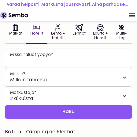
Varaa helposti. Matkusta joustavasti. Aina parhaaseen hintaan.
Matkat
Hotellit
Lento +
Lennot
Lautta +
Multi-
hotelli
Hotelli
stop
Missä haluat yöpyä?
Milloin?
Milloin tahansa
Matkustajat
2 aikuista
Haku
Koti
Camping de Fléchat