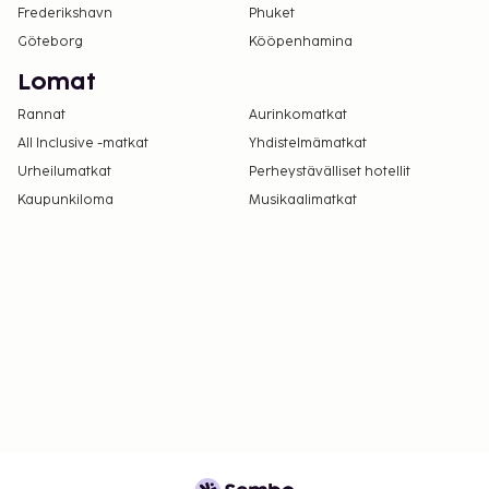
Frederikshavn
Phuket
Göteborg
Kööpenhamina
Lomat
Rannat
Aurinkomatkat
All Inclusive -matkat
Yhdistelmämatkat
Urheilumatkat
Perheystävälliset hotellit
Kaupunkiloma
Musikaalimatkat