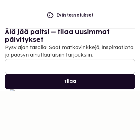
Evästeasetukset
Älä jää paitsi – tilaa uusimmat
päivitykset
Pysy ajan tasalla! Saat matkavinkkejä, inspiraatiota
ja pääsyn ainutlaatuisiin tarjouksiin.
Tilaa
©
2026
Stena Line Travel Group AB