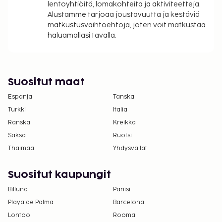
lentoyhtiöitä, lomakohteita ja aktiviteetteja.
saattavat muuttua.
Alustamme tarjoaa joustavuutta ja kestäviä
Kansallisten määräysten vuoksi käteismaksut
matkustusvaihtoehtoja, joten voit matkustaa
eivät voi ylittää 1000 EUR:n suuruista summaa
haluamallasi tavalla.
tässä majoituspaikassa. Saat lisätietoja asiasta
ottamalla yhteyttä majoituspaikkaan
varausvahvistuksessa olevien tietojen avulla.
Suositut maat
Asiakkaat voivat järjestää lemmikkien
majoituksen ottamalla yhteyttä suoraan
Espanja
Tanska
majoituspaikkaan käyttämällä
Turkki
Italia
varausvahvistuksessa olevia yhteystietoja.
Ranska
Kreikka
Majoituspaikka siivotaan ammattimaisesti.
Saksa
Ruotsi
Thaimaa
Yhdysvallat
Suositut kaupungit
Billund
Pariisi
Playa de Palma
Barcelona
Lontoo
Rooma