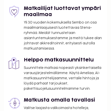
mukaan valmistettu aamiainen tarjotaan päivittäin
Matkailijat luottavat ympäri
klo 8.00–10.00.
maailmaa
Majoituspaikka veloittaa seuraavat paikan päällä
Yli 30 vuoden kokemuksella Sembo on osa
suoritettavat maksut. Maksuihin saattaa sisältyä
maailmanlaajuisesti luotettavaa Stena-
sovellettavat verot:
ryhmää. Meidät tunnustetaan
asiantuntemuksestamme ja meitä tukee alan
Kaupungin perimä vero: 0.60 EUR per henkilö
johtavat akkreditoinnit, erityisesti autolla
per yö. Tätä veroa ei peritä alle 18 vuotta
matkustamisessa.
vanhoilta lapsilta.
Helppo matkasuunnittelu
Tässä on mainittu kaikki majoituspaikan meille
ilmoittamat maksut.
Suunnittele matkasi nopeasti yksinkertaisella
varausjärjestelmällämme. Käytä Ameliaa, AI-
Maksu tilauksen mukaan valmistetusta
matkasuunnittelijaamme, vertaile hintoja ja
aamiaisesta: noin 5.90 EUR per henkilö
löydä parhaat tarjoukset,
Siivousmaksu: 60 EUR per yöpyminen
pakettisuojelusuunnitelmamme turvin.
Vauvansänky: 10 EUR per yöpyminen
Matkusta omalla tavallasi
Yllä oleva luettelo ei ehkä kata kaikkea. Maksut ja
Valitse laajasta valikoimasta hotelleja,
takuumaksut eivät välttämättä sisällä veroja, ja ne