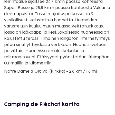
leirintäalue sijaitsee 24,7 km:n päässä kohteesta
Super-Besse ja 28,8 km:n päässä kohteesta Vulcania
(teemapuisto). Tässä majoituspaikassa on 9
yksilöllisesti kalustettua huonetta. Huoneiden
varusteluun kuuluu muun muassa keittonurkkaus,
jossa on jääkaappi ja liesi. Jokaisessa huoneessa on
kalustettu terassi. Ilmainen langaton internetyhteys
pitää sinut yhteydessä verkkoon. Huone siivotaan
päivittäin. Huoneissa on oleskelualue ja
mikroaaltouuni. Etäisyydet pyöristetään lähimpään
0,1 mailiin ja kilometriin.
Notre Dame d'Orcival (kirkko) - 2,8 km / 1,8 mi
Château de Cordès - 2,9 km / 1,8 mi
Lac de Servieres (järvi) - 8,1 km / 5,1 mi
Roche Tuiliere (vuori) - 9,2 km / 5,7 mi
Lac de Guery (järvi) - 9,6 km / 6 mi
Banne d'Ordanche - 13,8 km / 8,6 mi
Camping de Fléchat kartta
Mont-Doren kylpylät - 18,4 km / 11,4 mi
Capucinin funikulaari - 18,5 km / 11,5 mi