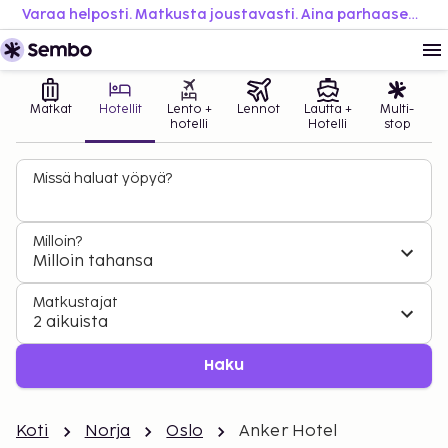
Varaa helposti. Matkusta joustavasti. Aina parhaaseen hintaan.
Matkat
Hotellit
Lento +
Lennot
Lautta +
Multi-
hotelli
Hotelli
stop
Missä haluat yöpyä?
Milloin?
Milloin tahansa
Matkustajat
2 aikuista
Haku
Koti
Norja
Oslo
Anker Hotel