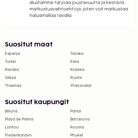
Alustamme tarjoaa joustavuutta ja kestäviä
matkustusvaihtoehtoja, joten voit matkustaa
haluamallasi tavalla.
Suositut maat
Espanja
Tanska
Turkki
Italia
Ranska
Kreikka
Saksa
Ruotsi
Thaimaa
Yhdysvallat
Suositut kaupungit
Billund
Pariisi
Playa de Palma
Barcelona
Lontoo
Rooma
Frederikshavn
Phuket