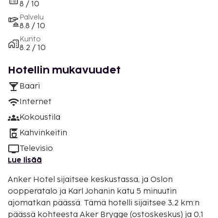
8 / 10
Palvelu
8.8 / 10
Kunto
8.2 / 10
Hotellin mukavuudet
Baari
Internet
Kokoustila
Kahvinkeitin
Televisio
Lue lisää
Anker Hotel sijaitsee keskustassa, ja Oslon
oopperatalo ja Karl Johanin katu 5 minuutin
ajomatkan päässä. Tämä hotelli sijaitsee 3,2 km:n
päässä kohteesta Aker Brygge (ostoskeskus) ja 0,1