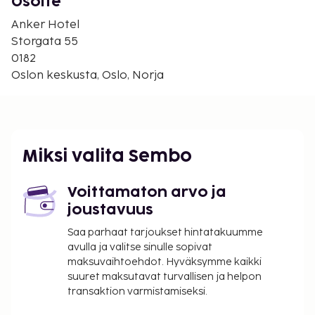
Osoite
Pysäköintimaksu läheisellä pysäköintipaikalla:
420 NOK per yö
Anker Hotel
Storgata 55
Yllä oleva luettelo ei ehkä kata kaikkea. Maksut ja
0182
takuumaksut eivät välttämättä sisällä veroja, ja ne
Oslon keskusta, Oslo, Norja
saattavat muuttua.
Vain sisäänkirjautuneet asiakkaat saavat
oleskella huoneissa.
Kontaktiton uloskirjautuminen on saatavilla.
Miksi valita Sembo
Voittamaton arvo ja
joustavuus
Saa parhaat tarjoukset hintatakuumme
avulla ja valitse sinulle sopivat
maksuvaihtoehdot. Hyväksymme kaikki
suuret maksutavat turvallisen ja helpon
transaktion varmistamiseksi.