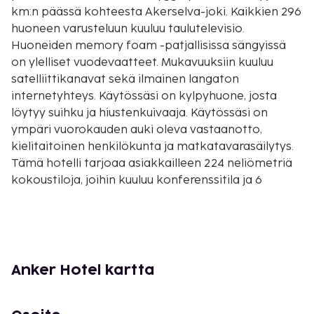
km:n päässä kohteesta Akerselva-joki. Kaikkien 296
huoneen varusteluun kuuluu taulutelevisio.
Huoneiden memory foam -patjallisissa sängyissä
on ylelliset vuodevaatteet. Mukavuuksiin kuuluu
satelliittikanavat sekä ilmainen langaton
internetyhteys. Käytössäsi on kylpyhuone, josta
löytyy suihku ja hiustenkuivaaja. Käytössäsi on
ympäri vuorokauden auki oleva vastaanotto,
kielitaitoinen henkilökunta ja matkatavarasäilytys.
Tämä hotelli tarjoaa asiakkailleen 224 neliömetriä
kokoustiloja, joihin kuuluu konferenssitila ja 6
kokoushuonetta. Seuraavat palvelut ovat saatavilla:
ilmainen langaton internetyhteys, suksivarasto ja
kiertoajelu-/lippupalvelu. Tämän hotellin palveluihin
kuuluu juhlasali ja myyntiautomaatti. Anker Hotel
tarjoaa asiakkailleen ravintolan ja
Anker Hotel kartta
välipalabaarin/delin. Baarissa voit nauttia raikasta
juotavaa.