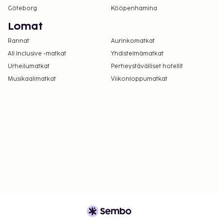
Göteborg
Kööpenhamina
Lomat
Rannat
Aurinkomatkat
All Inclusive -matkat
Yhdistelmämatkat
Urheilumatkat
Perheystävälliset hotellit
Musikaalimatkat
Viikonloppumatkat