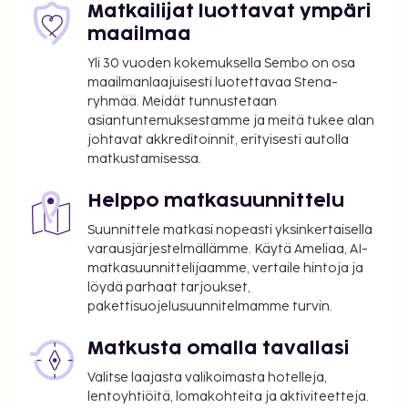
Matkailijat luottavat ympäri
maailmaa
Yli 30 vuoden kokemuksella Sembo on osa
maailmanlaajuisesti luotettavaa Stena-
ryhmää. Meidät tunnustetaan
asiantuntemuksestamme ja meitä tukee alan
johtavat akkreditoinnit, erityisesti autolla
matkustamisessa.
Helppo matkasuunnittelu
Suunnittele matkasi nopeasti yksinkertaisella
varausjärjestelmällämme. Käytä Ameliaa, AI-
matkasuunnittelijaamme, vertaile hintoja ja
löydä parhaat tarjoukset,
pakettisuojelusuunnitelmamme turvin.
Matkusta omalla tavallasi
Valitse laajasta valikoimasta hotelleja,
lentoyhtiöitä, lomakohteita ja aktiviteetteja.