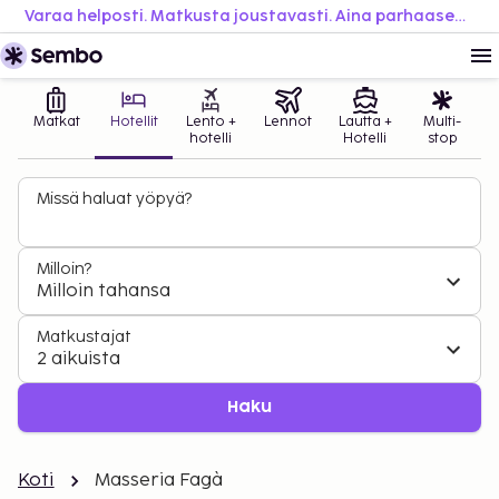
Varaa helposti. Matkusta joustavasti. Aina parhaaseen hintaan.
Matkat
Hotellit
Lento +
Lennot
Lautta +
Multi-
hotelli
Hotelli
stop
Missä haluat yöpyä?
Milloin?
Milloin tahansa
Matkustajat
2 aikuista
Haku
Koti
Masseria Fagà