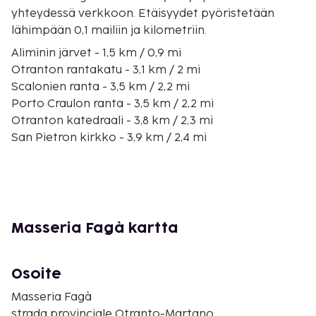
yhteydessä verkkoon. Etäisyydet pyöristetään
lähimpään 0,1 mailiin ja kilometriin.
Aliminin järvet - 1,5 km / 0,9 mi
Otranton rantakatu - 3,1 km / 2 mi
Scalonien ranta - 3,5 km / 2,2 mi
Porto Craulon ranta - 3,5 km / 2,2 mi
Otranton katedraali - 3,8 km / 2,3 mi
San Pietron kirkko - 3,9 km / 2,4 mi
Otranton linna - 4 km / 2,5 mi
Otranton satama - 4,4 km / 2,7 mi
Mulino d'acquan ranta - 5 km / 3,1 mi
Torre Pinta - 5 km / 3,1 mi
Baia Dei Turchin ranta - 5,3 km / 3,3 mi
Masseria Fagà kartta
Cave di bauxite - 5,6 km / 3,5 mi
Torre del Serpe -torni - 5,7 km / 3,5 mi
Punta San Nicolan ranta - 6,3 km / 3,9 mi
Osoite
Aliminin ranta - 6,8 km / 4,3 mi
Masseria Fagà
Lähin suuri lentokenttä on Brindisi (BDS-Brindisi
strada provinciale Otranto-Martano