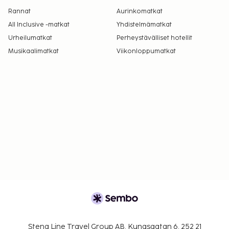
Rannat
Aurinkomatkat
All Inclusive -matkat
Yhdistelmämatkat
Urheilumatkat
Perheystävälliset hotellit
Musikaalimatkat
Viikonloppumatkat
Stena Line Travel Group AB, Kungsgatan 6, 252 21