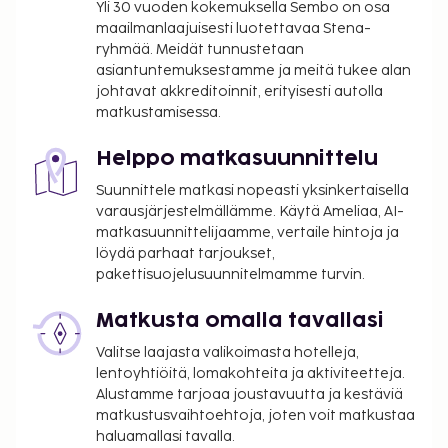
vuotta vanhoilta lapsilta.
Yli 30 vuoden kokemuksella Sembo on osa
Kaupungin perimä vero: 1.4.–30.6. välisenä
maailmanlaajuisesti luotettavaa Stena-
ryhmää. Meidät tunnustetaan
aikana 1.00 EUR per henkilö per yö. Tätä veroa
asiantuntemuksestamme ja meitä tukee alan
ei peritä alle 12 vuotta vanhoilta lapsilta.
johtavat akkreditoinnit, erityisesti autolla
Kaupungin perimä vero: 1. heinäkuuta – 31.
matkustamisessa.
elokuuta välisenä aikana 1.50 EUR per henkilö
per yö. Tätä veroa ei peritä alle 12 vuotta
Helppo matkasuunnittelu
vanhoilta lapsilta.
Suunnittele matkasi nopeasti yksinkertaisella
Kaupungin perimä vero: 1. syyskuuta – 31.
varausjärjestelmällämme. Käytä Ameliaa, AI-
lokakuuta välisenä aikana 1.00 EUR per henkilö
matkasuunnittelijaamme, vertaile hintoja ja
per yö. Tätä veroa ei peritä alle 12 vuotta
löydä parhaat tarjoukset,
vanhoilta lapsilta.
pakettisuojelusuunnitelmamme turvin.
Tässä on mainittu kaikki majoituspaikan meille
Matkusta omalla tavallasi
ilmoittamat maksut.
Valitse laajasta valikoimasta hotelleja,
Lemmikit: 50 EUR per lemmikki per yöpyminen
lentoyhtiöitä, lomakohteita ja aktiviteetteja.
Avustajaeläimistä ei veloiteta lisämaksuja
Alustamme tarjoaa joustavuutta ja kestäviä
Myöhäinen uloskirjautuminen on saatavilla
matkustusvaihtoehtoja, joten voit matkustaa
lisämaksusta (saatavuuden mukaan)
haluamallasi tavalla.