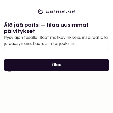
Evästeasetukset
Älä jää paitsi – tilaa uusimmat
päivitykset
Pysy ajan tasalla! Saat matkavinkkejä, inspiraatiota
ja pääsyn ainutlaatuisiin tarjouksiin.
Tilaa
©
2026
Stena Line Travel Group AB