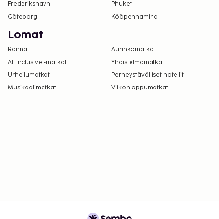
Frederikshavn
Phuket
Göteborg
Kööpenhamina
Lomat
Rannat
Aurinkomatkat
All Inclusive -matkat
Yhdistelmämatkat
Urheilumatkat
Perheystävälliset hotellit
Musikaalimatkat
Viikonloppumatkat