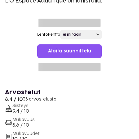
L'O Espace Aquatique on lähistöllä.
Lentokenttä
Aloita suunnittelu
Arvostelut
8.4 / 10
33 arvostelusta
Siisteys
9.4 / 10
Mukavuus
8.6 / 10
Mukavuudet