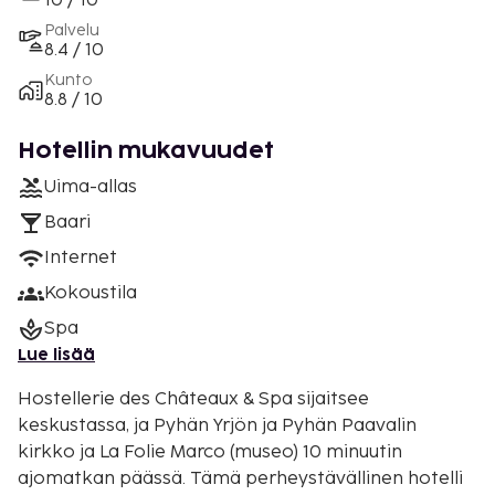
10 / 10
Palvelu
8.4 / 10
Kunto
8.8 / 10
Hotellin mukavuudet
Uima-allas
Baari
Internet
Kokoustila
Spa
Lue lisää
Hostellerie des Châteaux & Spa sijaitsee
keskustassa, ja Pyhän Yrjön ja Pyhän Paavalin
kirkko ja La Folie Marco (museo) 10 minuutin
ajomatkan päässä. Tämä perheystävällinen hotelli