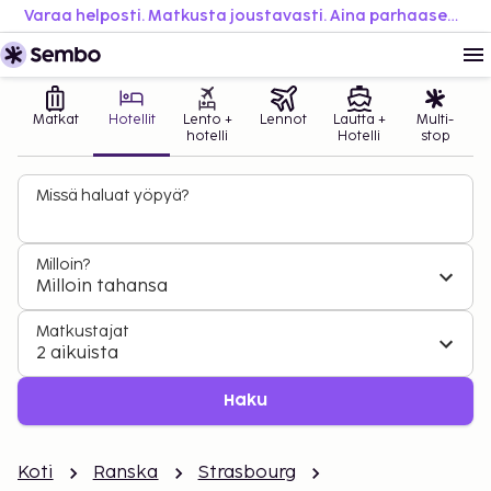
Varaa helposti. Matkusta joustavasti. Aina parhaaseen hintaan.
Matkat
Hotellit
Lento +
Lennot
Lautta +
Multi-
hotelli
Hotelli
stop
Missä haluat yöpyä?
Milloin?
Milloin tahansa
Matkustajat
2 aikuista
Haku
Koti
Ranska
Strasbourg