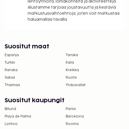
Enintään 2 korkeintaan 3 vuotta vanhaa lasta
lentoyhtiöitä, lomakohteita ja aktiviteetteja.
voi majoittua ilmaiseksi, kun he käyttävät
Alustamme tarjoaa joustavuutta ja kestäviä
matkustusvaihtoehtoja, joten voit matkustaa
vanhemman tai huoltajan huoneessa olevia
haluamallasi tavalla.
sänkyjä.
Asiakkaat voivat järjestää lemmikkiensä
majoituksen ottamalla yhteyttä suoraan
majoituspaikkaan käyttämällä
Suositut maat
varausvahvistuksessa olevia yhteystietoja
Espanja
(lemmikeistä veloitetaan lisämaksuja, ja niistä
Tanska
löytyy lisätietoja lisämaksuja koskevassa
Turkki
Italia
osiossa).
Ranska
Kreikka
Kontaktiton sisäänkirjautuminen ja kontaktiton
Saksa
Ruotsi
uloskirjautuminen ovat saatavilla.
Thaimaa
Yhdysvallat
Suositut kaupungit
Billund
Pariisi
Playa de Palma
Barcelona
Lontoo
Rooma