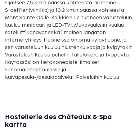
sijaitsee 7,5 km:n päässä kohteesta Domaine
Stoeffler (viinitila) ja 10,2 km:n päässä kohteesta
Mont Sainte Odile. Kaikkien 67 huoneen varusteluun
kuuluu minibaari ja LED-TVt. Mukavuuksiin kuuluu
satelliittikanavat sekä ilmainen langaton
internetyhteys. Huoneissa on oma kylpyhuone, ja
sen varusteluun kuuluu hiustenkuivaaja ja kylpytakit.
Varusteluun kuuluu puhelin, tallelokero ja työpöytä.
Käytössäsi on tietokonepiste, ilmaiset
sanomalehdet aulassa ja
kuivapesula-/pesulapalvelut. Palveluihin kuuluu
ilmainen pysäköinti. Voit rentoutua täyden palvelun
kylpylässä, jonka palveluihin sisältyvät muun
muassa hierontapalvelut, vartalohoidot ja
kasvohoidot. Palveluihin kuuluu 2 sisä- ja 2 ulkouima-
allasta sekä sauna. Tämän hotellin palveluihin kuuluu
Hostellerie des Châteaux & Spa
ilmainen langaton internetyhteys, concierge-
kartta
palvelut ja lastenvahti (lisämaksusta). Tämä hotelli
tarjoaa asiakkailleen 2 ravintolaa. Palveluihin kuuluu