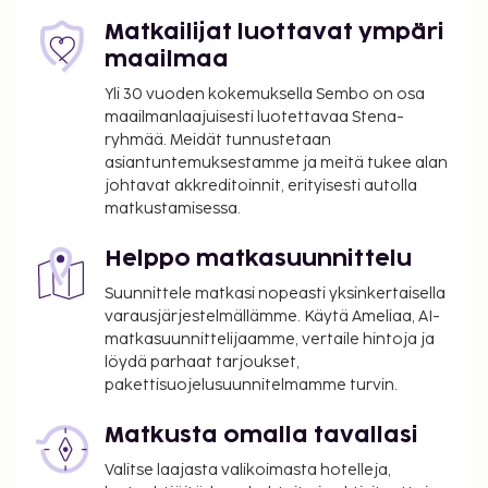
Valet-pysäköinti: 15 EUR per yö
Matkailijat luottavat ympäri
Lemmikit: 29 EUR per lemmikki per päivä
maailmaa
Avustajaeläimistä ei veloiteta lisämaksuja
Yli 30 vuoden kokemuksella Sembo on osa
Yllä oleva luettelo ei ehkä kata kaikkea. Maksut ja
maailmanlaajuisesti luotettavaa Stena-
takuumaksut eivät välttämättä sisällä veroja, ja ne
ryhmää. Meidät tunnustetaan
asiantuntemuksestamme ja meitä tukee alan
saattavat muuttua.
johtavat akkreditoinnit, erityisesti autolla
Kansallisten määräysten vuoksi käteismaksut
matkustamisessa.
eivät voi ylittää 1000 EUR:n suuruista summaa
tässä majoituspaikassa. Saat lisätietoja asiasta
Helppo matkasuunnittelu
ottamalla yhteyttä majoituspaikkaan
Suunnittele matkasi nopeasti yksinkertaisella
varausvahvistuksessa olevien tietojen avulla.
varausjärjestelmällämme. Käytä Ameliaa, AI-
Uima-allasta voi käyttää klo 7.00–19.30.
matkasuunnittelijaamme, vertaile hintoja ja
Hierontapalvelut ja kylpylähoidot tulee varata
löydä parhaat tarjoukset,
etukäteen. Varauksen voi tehdä ottamalla
pakettisuojelusuunnitelmamme turvin.
majoituspaikkaan yhteyttä ennen saapumista
Matkusta omalla tavallasi
soittamalla varausvahvistuksessa olevaan
numeroon.
Valitse laajasta valikoimasta hotelleja,