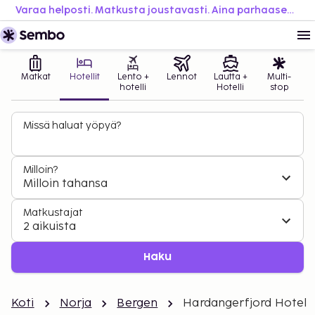
Varaa helposti. Matkusta joustavasti. Aina parhaaseen hintaan.
Matkat
Hotellit
Lento +
Lennot
Lautta +
Multi-
hotelli
Hotelli
stop
Missä haluat yöpyä?
Milloin?
Milloin tahansa
Matkustajat
2 aikuista
Haku
Koti
Norja
Bergen
Hardangerfjord Hotel