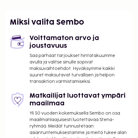
FONNA-jäätikköhiihtokeskus - 42 km / 26,1 mi
Käytössäsi on ympäri vuorokauden auki oleva
vastaanotto, kielitaitoinen henkilökunta ja
Miksi valita Sembo
matkatavarasäilytys. Palveluihin kuuluu ilmainen
pysäköinti. Hotellin tarjoamiin
Voittamaton arvo ja
harrastuksiin/mukavuuksiin kuuluu vesipuisto
joustavuus
(lisämaksusta), sisäuima-allas ja sauna. Tämän
hotellin palveluihin kuuluu ilmainen langaton
Saa parhaat tarjoukset hintatakuumme
avulla ja valitse sinulle sopivat
internetyhteys, hääpalvelut ja yhteinen olohuone.
maksuvaihtoehdot. Hyväksymme kaikki
Hardangerfjord Hotel tarjoaa asiakkailleen
suuret maksutavat turvallisen ja helpon
ravintolan. Hotellista löytyy 2 baaria, joissa voit
transaktion varmistamiseksi.
rentoutua päivän päätteeksi. Ilmainen
buffetaamiainen tarjoillaan arkipäivisin klo 7.00–
Matkailijat luottavat ympäri
10.00 ja viikonloppuisin klo 7.30–10.30.
maailmaa
Aikainen sisäänkirjautuminen on saatavilla
Yli 30 vuoden kokemuksella Sembo on osa
lisämaksusta (saatavuuden mukaan)
maailmanlaajuisesti luotettavaa Stena-
Myöhäinen uloskirjautuminen on saatavilla
ryhmää. Meidät tunnustetaan
lisämaksusta (saatavuuden mukaan)
asiantuntemuksestamme ja meitä tukee alan