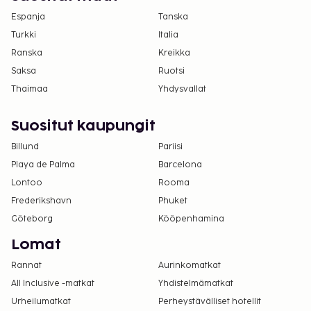
Espanja
Tanska
Turkki
Italia
Ranska
Kreikka
Saksa
Ruotsi
Thaimaa
Yhdysvallat
Suositut kaupungit
Billund
Pariisi
Playa de Palma
Barcelona
Lontoo
Rooma
Frederikshavn
Phuket
Göteborg
Kööpenhamina
Lomat
Rannat
Aurinkomatkat
All Inclusive -matkat
Yhdistelmämatkat
Urheilumatkat
Perheystävälliset hotellit