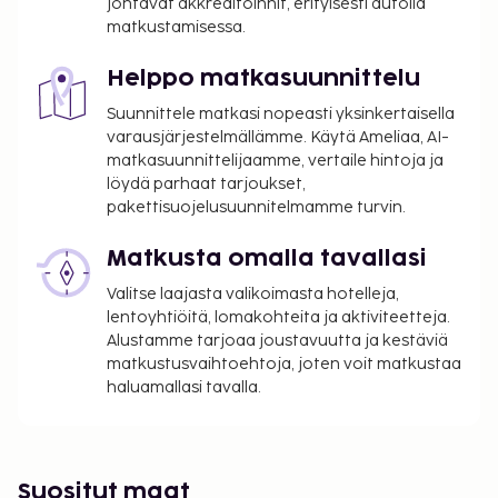
johtavat akkreditoinnit, erityisesti autolla
Yllä oleva luettelo ei ehkä kata kaikkea. Maksut ja
matkustamisessa.
takuumaksut eivät välttämättä sisällä veroja, ja ne
saattavat muuttua.
Helppo matkasuunnittelu
Kaikki maksut voidaan maksaa käteisettömillä
Suunnittele matkasi nopeasti yksinkertaisella
maksutavoilla.
varausjärjestelmällämme. Käytä Ameliaa, AI-
matkasuunnittelijaamme, vertaile hintoja ja
löydä parhaat tarjoukset,
pakettisuojelusuunnitelmamme turvin.
Matkusta omalla tavallasi
Valitse laajasta valikoimasta hotelleja,
lentoyhtiöitä, lomakohteita ja aktiviteetteja.
Alustamme tarjoaa joustavuutta ja kestäviä
matkustusvaihtoehtoja, joten voit matkustaa
haluamallasi tavalla.
Suositut maat