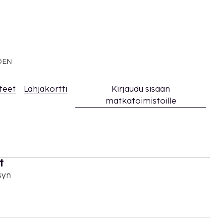
EDEN
teet
Lahjakortti
Kirjaudu sisään
matkatoimistoille
t
syn