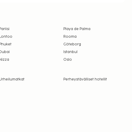
Pariisi
Playa de Palma
Lontoo
Rooma
Phuket
Göteborg
Dubai
Istanbul
Nizza
Oslo
Urheilumatkat
Perheystävälliset hotellit