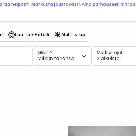
araa helposti. Matkusta joustavasti. Aina parhaaseen hintaa
ot
Lautta + Hotelli
Multi-stop
Milloin?
Matkustajat
Milloin tahansa
2 aikuista