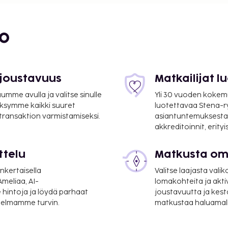
bo
 joustavuus
Matkailijat 
mme avulla ja valitse sinulle
Yli 30 vuoden kokem
ksymme kaikki suuret
luotettavaa Stena-
 transaktion varmistamiseksi.
asiantuntemuksesta
akkreditoinnit, erity
ttelu
Matkusta oma
nkertaisella
Valitse laajasta valik
meliaa, AI-
lomakohteita ja akti
 hintoja ja löydä parhaat
joustavuutta ja kest
itelmamme turvin.
matkustaa haluamalla