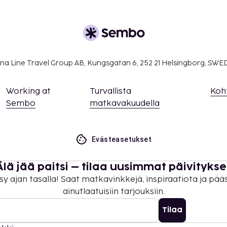
na Line Travel Group AB, Kungsgatan 6, 252 21 Helsingborg, SW
Working at
Turvallista
Koh
Sembo
matkavakuudella
Evästeasetukset
Älä jää paitsi – tilaa uusimmat päivitykse
sy ajan tasalla! Saat matkavinkkejä, inspiraatiota ja pää
ainutlaatuisiin tarjouksiin.
Tilaa