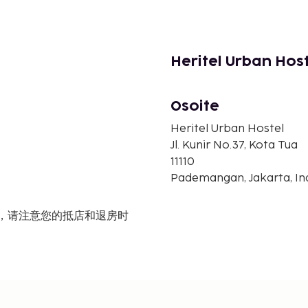
Heritel Urban Host
Osoite
Heritel Urban Hostel
Jl. Kunir No.37, Kota Tua
11110
Pademangan, Jakarta, In
2:00，请注意您的抵店和退房时