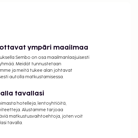
luottavat ympäri maailmaa
uksella Sembo on osa maailmanlaajuisesti
ryhmää. Meidät tunnustetaan
mme ja meitä tukee alan johtavat
isesti autolla matkustamisessa.
lla tavallasi
oimasta hotelleja, lentoyhtiöitä,
viteetteja. Alustamme tarjoaa
äviä matkustusvaihtoehtoja, joten voit
si tavalla.