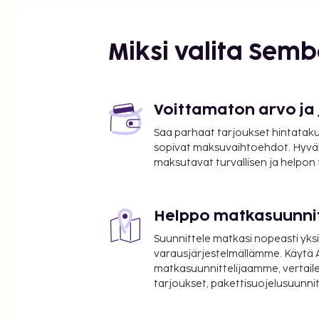
Miksi valita Sem
Voittamaton arvo ja
Saa parhaat tarjoukset hintatakuu
sopivat maksuvaihtoehdot. Hyvä
maksutavat turvallisen ja helpon
Helppo matkasuunni
Suunnittele matkasi nopeasti yksi
varausjärjestelmällämme. Käytä A
matkasuunnittelijaamme, vertaile
tarjoukset, pakettisuojelusuunn