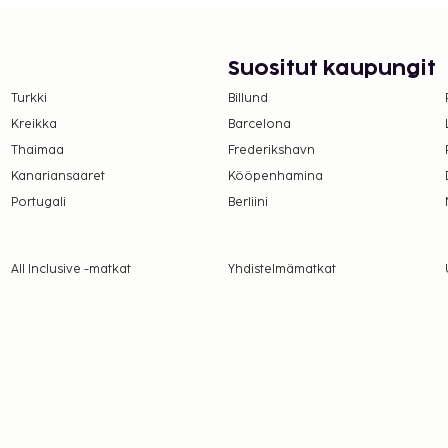
Suositut kaupungit
Turkki
Billund
Kreikka
Barcelona
Thaimaa
Frederikshavn
Kanariansaaret
Kööpenhamina
Portugali
Berliini
All Inclusive -matkat
Yhdistelmämatkat