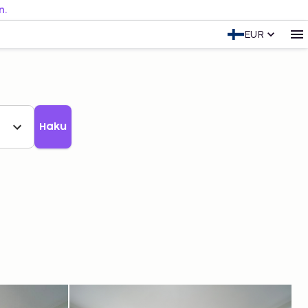
n.
EUR
Haku