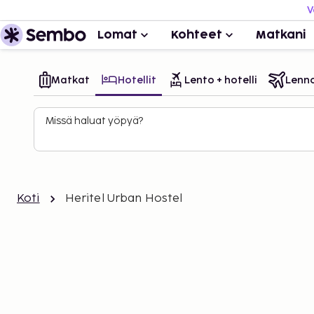
V
Lomat
Kohteet
Matkani
Matkat
Hotellit
Lento + hotelli
Lenn
Missä haluat yöpyä?
Koti
Heritel Urban Hostel