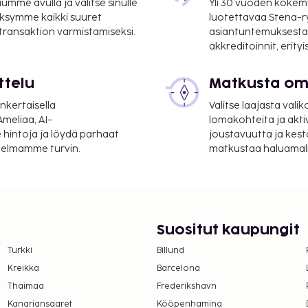
mme avulla ja valitse sinulle
Yli 30 vuoden kokem
ksymme kaikki suuret
luotettavaa Stena-
 transaktion varmistamiseksi.
asiantuntemuksesta
akkreditoinnit, erity
ttelu
Matkusta oma
nkertaisella
Valitse laajasta valik
meliaa, AI-
lomakohteita ja akti
9 km / 19,2 mi
 hintoja ja löydä parhaat
joustavuutta ja kest
itelmamme turvin.
matkustaa haluamalla
- Charles de Gaullen
vapesula-/pesulapalvelut
it rentoutua täyden
muun muassa
Suositut kaupungit
lisäksi sauna sekä
Turkki
Billund
 muassa ilmainen
Kreikka
Barcelona
tenvahti (lisämaksusta).
Thaimaa
Frederikshavn
ettuina aikoina). Päätä
Kanariansaaret
Kööpenhamina