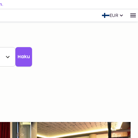
n.
EUR
Haku