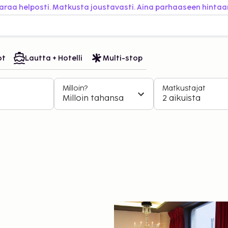
araa helposti. Matkusta joustavasti. Aina parhaaseen hintaa
ot
Lautta + Hotelli
Multi-stop
Milloin?
Matkustajat
Milloin tahansa
2 aikuista