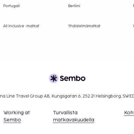
sullinen
Portugali
Berliini
öntänyt Ranskan turismin
All Inclusive -matkat
Yhdistelmämatkat
suoritettavat maksut.
er yö. Tätä veroa ei
lmoittamat maksut.
kilö
: 32.20 EUR per päivä
na Line Travel Group AB, Kungsgatan 6, 252 21 Helsingborg, SW
a takuumaksut eivät
.
Working at
Turvallista
Koh
ivät voi ylittää 1000
Sembo
matkavakuudella
. Saat lisätietoja
 varausvahvistuksessa