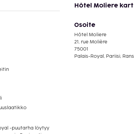
Hôtel Moliere kar
Osoite
Hôtel Moliere
21, rue Molière
75001
Palais-Royal, Pariisi, Ran
itin
o
i
suuslaatikko
Royal -puutarha löytyy