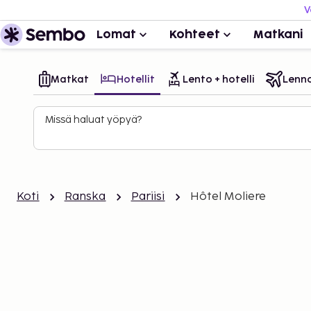
V
Lomat
Kohteet
Matkani
Matkat
Hotellit
Lento + hotelli
Lenn
Missä haluat yöpyä?
Koti
Ranska
Pariisi
Hôtel Moliere