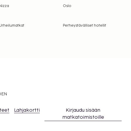
Nizza
Oslo
Urheilumatkat
Perheystävälliset hotellit
EDEN
teet
Lahjakortti
Kirjaudu sisään
matkatoimistoille