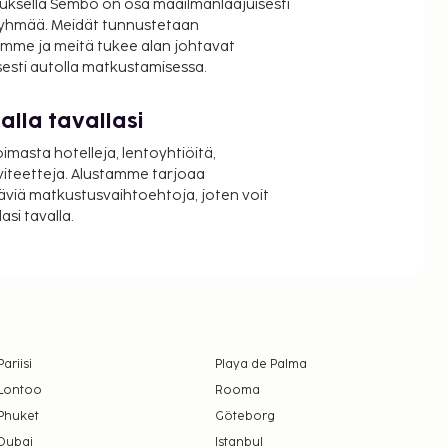
uksella Sembo on osa maailmanlaajuisesti
ryhmää. Meidät tunnustetaan
mme ja meitä tukee alan johtavat
isesti autolla matkustamisessa.
lla tavallasi
oimasta hotelleja, lentoyhtiöitä,
viteetteja. Alustamme tarjoaa
äviä matkustusvaihtoehtoja, joten voit
si tavalla.
Pariisi
Playa de Palma
Lontoo
Rooma
Phuket
Göteborg
Dubai
Istanbul