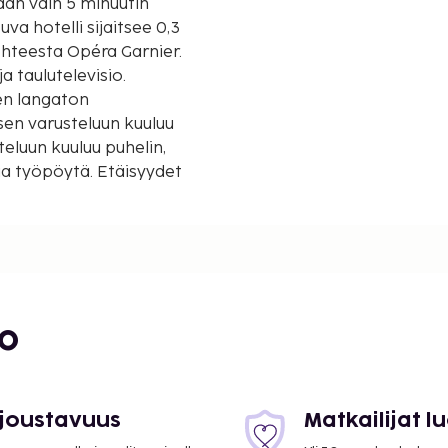
an vain 5 minuutin
hteesta Opéra Garnier.
a taulutelevisio.
nen langaton
sen varusteluun kuuluu
teluun kuuluu puhelin,
ja työpöytä. Etäisyydet
- 0,4 km / 0,2 mi
bo
 joustavuus
Matkailijat 