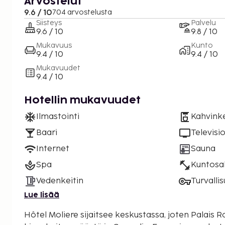
Arvostelut
9.6 / 10
704 arvostelusta
Siisteys
Palvelu
9.6 / 10
9.8 / 10
Mukavuus
Kunto
9.4 / 10
9.4 / 10
Mukavuudet
9.4 / 10
Hotellin mukavuudet
Ilmastointi
Kahvinke
Baari
Televisi
Internet
Sauna
Spa
Kuntosal
Vedenkeitin
Turvalli
Lue lisää
Hôtel Moliere sijaitsee keskustassa, joten Palais 