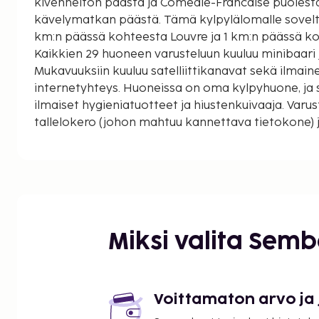
kivenheiton päästä ja Comedie-Francaise puolesta
kävelymatkan päästä. Tämä kylpylälomalle soveltuva hotelli sijaitsee 0,3
km:n päässä kohteesta Louvre ja 1 km:n päässä ko
Kaikkien 29 huoneen varusteluun kuuluu minibaari j
Mukavuuksiin kuuluu satelliittikanavat sekä ilmai
internetyhteys. Huoneissa on oma kylpyhuone, ja 
ilmaiset hygieniatuotteet ja hiustenkuivaaja. Varus
tallelokero (johon mahtuu kannettava tietokone) 
pyöristetään lähimpään 0,1 mailiin ja kilometriin.
Comedie-Francaise - 0,3 km / 0,2 mi
Rue de Rivoli - 0,3 km / 0,2 mi
Palais-Royal - 0,3 km / 0,2 mi
Louvre - 0,4 km / 0,2 mi
La Carrousel de Louvre (maanalainen ostoskeskus) 
Miksi valita Sem
Palais Royal -puutarha - 0,4 km / 0,3 mi
Tuileries'n puutarha - 0,5 km / 0,3 mi
Grands Boulevards - 0,7 km / 0,4 mi
Les Halles - 0,8 km / 0,5 mi
Voittamaton arvo ja
Opéra Garnier - 0,9 km / 0,6 mi