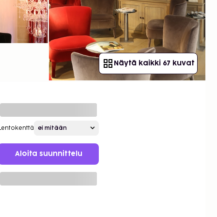
Näytä kaikki 67 kuvat
Lentokenttä
Aloita suunnittelu