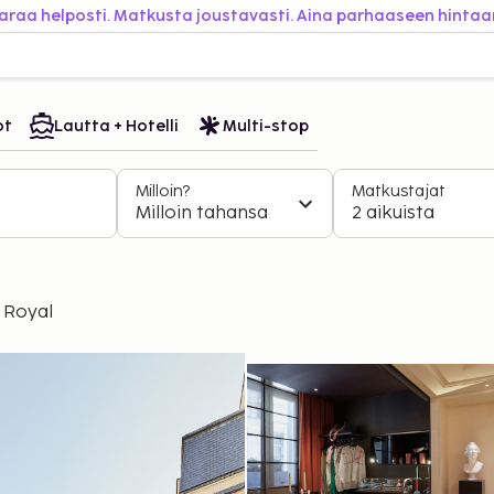
araa helposti. Matkusta joustavasti. Aina parhaaseen hintaa
ot
Lautta + Hotelli
Multi-stop
Milloin?
Matkustajat
Milloin tahansa
2 aikuista
 Royal