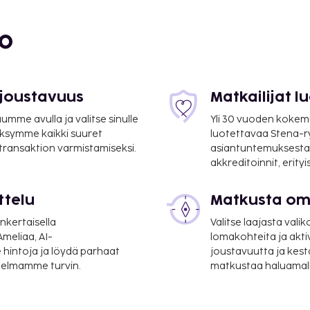
- 0,3 km / 0,2 mi
/ 0,2 mi
bo
 joustavuus
Matkailijat 
mme avulla ja valitse sinulle
Yli 30 vuoden kokem
ksymme kaikki suuret
luotettavaa Stena-
 transaktion varmistamiseksi.
asiantuntemuksesta
akkreditoinnit, erity
ttelu
Matkusta oma
nkertaisella
Valitse laajasta valik
meliaa, AI-
lomakohteita ja akti
km / 23,6 mi
 hintoja ja löydä parhaat
joustavuutta ja kest
itelmamme turvin.
matkustaa haluamalla
 / 132,7 mi
i vuorokauden auki oleva