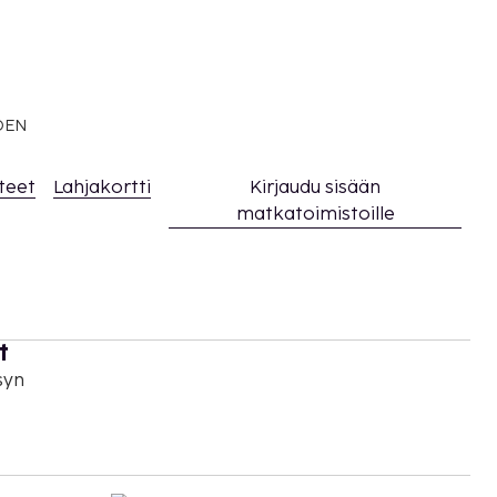
EDEN
teet
Lahjakortti
Kirjaudu sisään
matkatoimistoille
t
syn