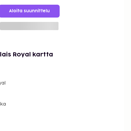
Aloita suunnittelu
lais Royal kartta
yal
ska