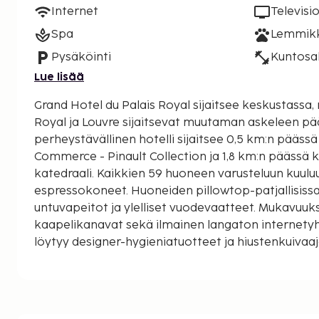
Internet
Televisi
Spa
Lemmikki
Pysäköinti
Kuntosal
Lue lisää
Grand Hotel du Palais Royal sijaitsee keskustassa, 
Royal ja Louvre sijaitsevat muutaman askeleen päässä
perheystävällinen hotelli sijaitsee 0,5 km:n pääs
Commerce - Pinault Collection ja 1,8 km:n pääss
katedraali. Kaikkien 59 huoneen varusteluun kuuluu
espressokoneet. Huoneiden pillowtop-patjallisiss
untuvapeitot ja ylelliset vuodevaatteet. Mukavuuks
kaapelikanavat sekä ilmainen langaton internety
löytyy designer-hygieniatuotteet ja hiustenkuivaaj
pyöristetään lähimpään 0,1 mailiin ja kilometriin.
Palais-Royal - 0,1 km / 0,1 mi
Rue de Rivoli - 0,1 km / 0,1 mi
Louvre - 0,2 km / 0,1 mi