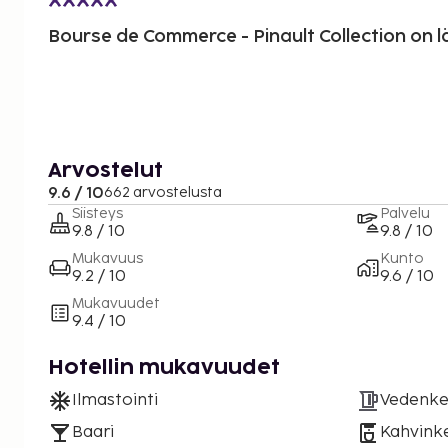
Bourse de Commerce - Pinault Collection on lä
Arvostelut
9.6 / 10
662 arvostelusta
Siisteys
Palvelu
9.8 / 10
9.8 / 10
Mukavuus
Kunto
9.2 / 10
9.6 / 10
Mukavuudet
9.4 / 10
Hotellin mukavuudet
Ilmastointi
Vedenke
Baari
Kahvinke