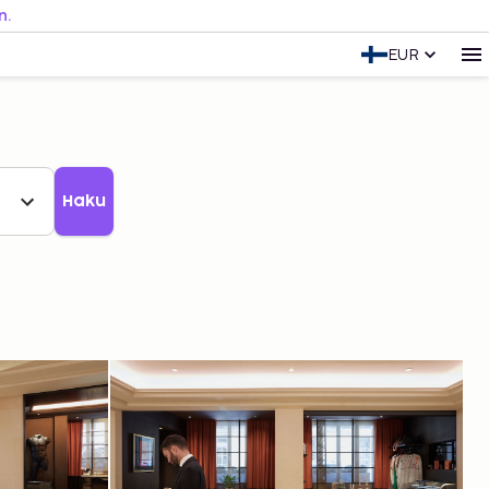
n.
EUR
Haku