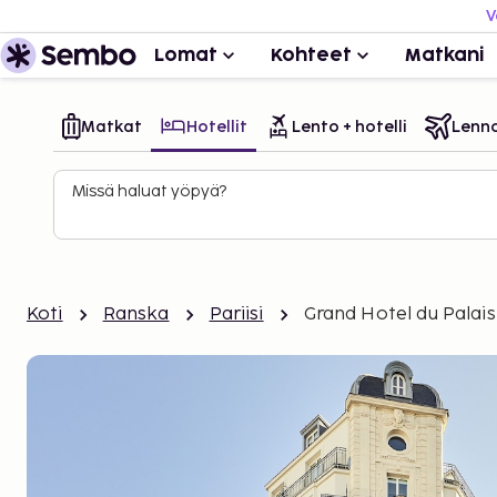
V
Lomat
Kohteet
Matkani
Matkat
Hotellit
Lento + hotelli
Lenn
Missä haluat yöpyä?
Koti
Ranska
Pariisi
Grand Hotel du Palais