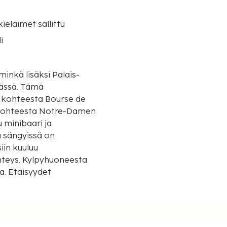
o
eläimet sallittu
i
minkä lisäksi Palais-
. Tämä
sä kohteesta Bourse de
ä kohteesta Notre-Damen
 minibaari ja
a sängyissä on
iin kuuluu
hteys. Kylpyhuoneesta
a. Etäisyydet