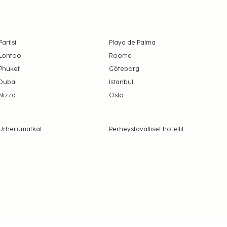
Pariisi
Playa de Palma
Lontoo
Rooma
Phuket
Göteborg
Dubai
Istanbul
Nizza
Oslo
Urheilumatkat
Perheystävälliset hotellit