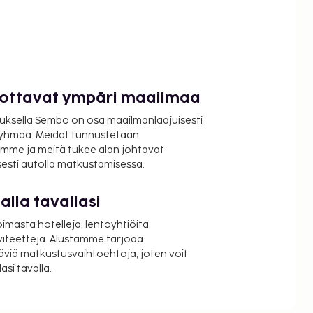
luottavat ympäri maailmaa
uksella Sembo on osa maailmanlaajuisesti
ryhmää. Meidät tunnustetaan
mme ja meitä tukee alan johtavat
isesti autolla matkustamisessa.
lla tavallasi
oimasta hotelleja, lentoyhtiöitä,
viteetteja. Alustamme tarjoaa
äviä matkustusvaihtoehtoja, joten voit
si tavalla.