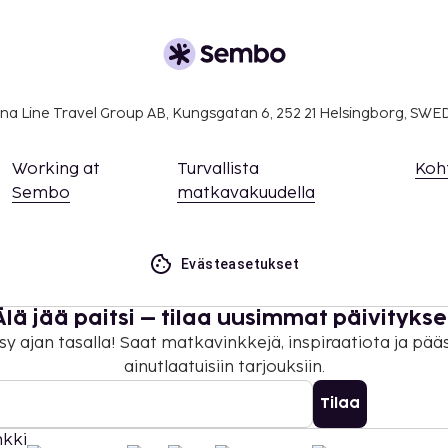
nkilö
päivä
na Line Travel Group AB, Kungsgatan 6, 252 21 Helsingborg, SW
a takuumaksut eivät
.
Working at
Turvallista
Koh
ivät voi ylittää 1000
Sembo
matkavakuudella
. Saat lisätietoja
 varausvahvistuksessa
Evästeasetukset
a etukäteen. Varauksen
tä ennen saapumista
Älä jää paitsi – tilaa uusimmat päivitykse
meroon.
sy ajan tasalla! Saat matkavinkkejä, inspiraatiota ja pää
ainutlaatuisiin tarjouksiin.
 maksutavoilla.
on uloskirjautuminen ovat
Tilaa