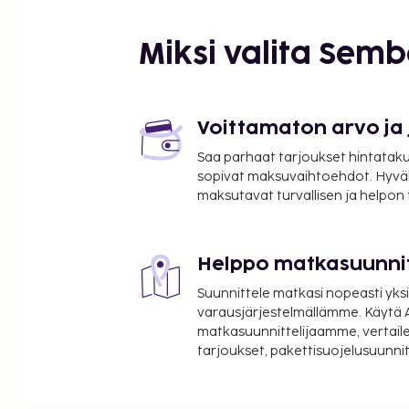
La Carrousel de Louvre (maanalainen ostoskeskus) 
Bourse de Commerce - Pinault Collection - 0,4 km 
Miksi valita Sem
Les Halles - 0,4 km / 0,2 mi
Tuileries'n puutarha - 0,6 km / 0,4 mi
Seine - 0,6 km / 0,4 mi
Pont Neuf - 0,9 km / 0,5 mi
Voittamaton arvo ja
Grands Boulevards - 0,9 km / 0,6 mi
Saa parhaat tarjoukset hintatakuu
Grévinin museo - 1,1 km / 0,7 mi
sopivat maksuvaihtoehdot. Hyvä
Place Vendôme - 1,1 km / 0,7 mi
maksutavat turvallisen ja helpon
Oopperanaukio - 1,1 km / 0,7 mi
Boulevard Haussmann (bulevardi) - 1,2 km / 0,7 mi
Île de la Cité - 1,2 km / 0,7 mi
Helppo matkasuunni
Lähimmät lentokentät ovat:
Suunnittele matkasi nopeasti yksi
Orlyn lentokenttä (ORY) - 19,4 km / 12,1 mi
varausjärjestelmällämme. Käytä A
Roissy - Charles de Gaullen lentokenttä (CDG) - 38 
matkasuunnittelijaamme, vertaile
tarjoukset, pakettisuojelusuunn
Pariisi (BVA-Beauvais) - 88,6 km / 55,1 mi
Pariisi (XCR-Chalons-Vatryn lentokenttä) - 213,6 km
Käytössäsi on kuivapesula-/pesulapalvelut, ympär